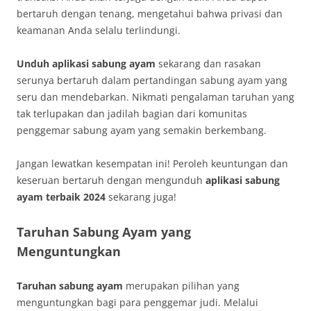
bertaruh dengan tenang, mengetahui bahwa privasi dan
keamanan Anda selalu terlindungi.
Unduh aplikasi sabung ayam
sekarang dan rasakan
serunya bertaruh dalam pertandingan sabung ayam yang
seru dan mendebarkan. Nikmati pengalaman taruhan yang
tak terlupakan dan jadilah bagian dari komunitas
penggemar sabung ayam yang semakin berkembang.
Jangan lewatkan kesempatan ini! Peroleh keuntungan dan
keseruan bertaruh dengan mengunduh
aplikasi sabung
ayam terbaik 2024
sekarang juga!
Taruhan Sabung Ayam yang
Menguntungkan
Taruhan sabung ayam
merupakan pilihan yang
menguntungkan bagi para penggemar judi. Melalui