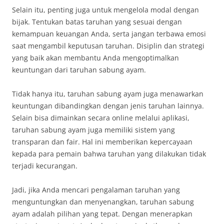
Selain itu, penting juga untuk mengelola modal dengan
bijak. Tentukan batas taruhan yang sesuai dengan
kemampuan keuangan Anda, serta jangan terbawa emosi
saat mengambil keputusan taruhan. Disiplin dan strategi
yang baik akan membantu Anda mengoptimalkan
keuntungan dari taruhan sabung ayam.
Tidak hanya itu, taruhan sabung ayam juga menawarkan
keuntungan dibandingkan dengan jenis taruhan lainnya.
Selain bisa dimainkan secara online melalui aplikasi,
taruhan sabung ayam juga memiliki sistem yang
transparan dan fair. Hal ini memberikan kepercayaan
kepada para pemain bahwa taruhan yang dilakukan tidak
terjadi kecurangan.
Jadi, jika Anda mencari pengalaman taruhan yang
menguntungkan dan menyenangkan, taruhan sabung
ayam adalah pilihan yang tepat. Dengan menerapkan