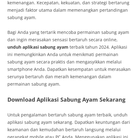
kemenangan. Kecepatan, kekuatan, dan strategi bertarung
menjadi faktor utama dalam memenangkan pertandingan
sabung ayam.
Bagi Anda yang tertarik mencoba permainan sabung ayam
dan ingin merasakan sensasi bertaruh secara online,
unduh aplikasi sabung ayam
terbaik tahun 2024. Aplikasi
ini memungkinkan Anda untuk menikmati permainan
sabung ayam secara praktis dan mengasyikkan melalui
smartphone Anda. Dapatkan kesempatan untuk merasakan
serunya bertaruh dan meraih kemenangan dalam
permainan sabung ayam.
Download Aplikasi Sabung Ayam Sekarang
Untuk pengalaman bertaruh sabung ayam terbaik, unduh
aplikasi sabung ayam sekarang. Dapatkan keuntungan dari
keamanan dan kemudahan bertaruh langsung melalui
perangkat mobile atau PC Anda. Menggunakan aplikasi ini,