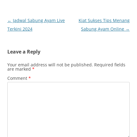
Post
←
Jadwal Sabung Ayam Live
Kiat Sukses Tips Menang
navigation
Terkini 2024
Sabung Ayam Online
→
Leave a Reply
Your email address will not be published.
Required fields
are marked
*
Comment
*