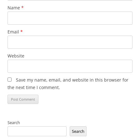
Name
*
Email
*
Website
Save my name, email, and website in this browser for
the next time I comment.
Search
Search