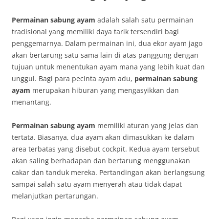
Permainan sabung ayam
adalah salah satu permainan
tradisional yang memiliki daya tarik tersendiri bagi
penggemarnya. Dalam permainan ini, dua ekor ayam jago
akan bertarung satu sama lain di atas panggung dengan
tujuan untuk menentukan ayam mana yang lebih kuat dan
unggul. Bagi para pecinta ayam adu,
permainan sabung
ayam
merupakan hiburan yang mengasyikkan dan
menantang.
Permainan sabung ayam
memiliki aturan yang jelas dan
tertata. Biasanya, dua ayam akan dimasukkan ke dalam
area terbatas yang disebut cockpit. Kedua ayam tersebut
akan saling berhadapan dan bertarung menggunakan
cakar dan tanduk mereka. Pertandingan akan berlangsung
sampai salah satu ayam menyerah atau tidak dapat
melanjutkan pertarungan.