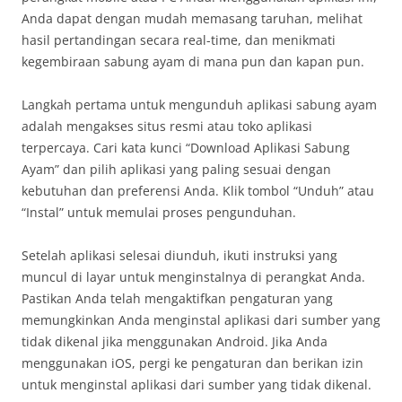
Anda dapat dengan mudah memasang taruhan, melihat
hasil pertandingan secara real-time, dan menikmati
kegembiraan sabung ayam di mana pun dan kapan pun.
Langkah pertama untuk mengunduh aplikasi sabung ayam
adalah mengakses situs resmi atau toko aplikasi
terpercaya. Cari kata kunci “Download Aplikasi Sabung
Ayam” dan pilih aplikasi yang paling sesuai dengan
kebutuhan dan preferensi Anda. Klik tombol “Unduh” atau
“Instal” untuk memulai proses pengunduhan.
Setelah aplikasi selesai diunduh, ikuti instruksi yang
muncul di layar untuk menginstalnya di perangkat Anda.
Pastikan Anda telah mengaktifkan pengaturan yang
memungkinkan Anda menginstal aplikasi dari sumber yang
tidak dikenal jika menggunakan Android. Jika Anda
menggunakan iOS, pergi ke pengaturan dan berikan izin
untuk menginstal aplikasi dari sumber yang tidak dikenal.