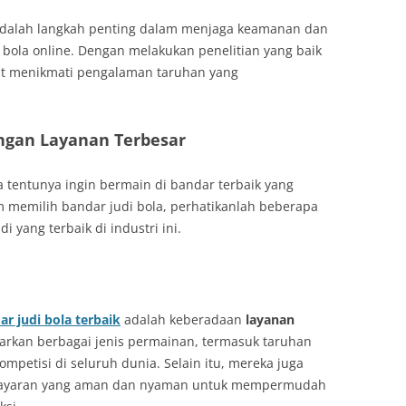
a adalah langkah penting dalam menjaga keamanan dan
bola online. Dengan melakukan penelitian yang baik
at menikmati pengalaman taruhan yang
engan Layanan Terbesar
a tentunya ingin bermain di bandar terbaik yang
m memilih bandar judi bola, perhatikanlah beberapa
 yang terbaik di industri ini.
ar judi bola terbaik
adalah keberadaan
layanan
arkan berbagai jenis permainan, termasuk taruhan
mpetisi di seluruh dunia. Selain itu, mereka juga
ayaran yang aman dan nyaman untuk mempermudah