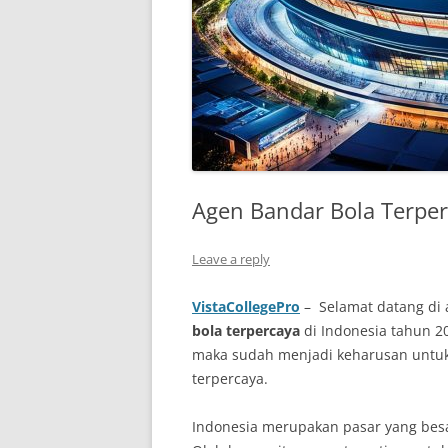
Agen Bandar Bola Terper
Leave a reply
VistaCollegePro
– Selamat datang di 
bola terpercaya
di Indonesia tahun 20
maka sudah menjadi keharusan untuk
terpercaya.
Indonesia merupakan pasar yang besa