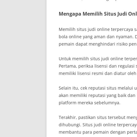
Mengapa Memilih Situs Judi Onl
Memilih situs judi online terpercay
bola online yang aman dan nyaman. 
pemain dapat menghindari risiko p
Untuk memilih situs judi online terpe
Pertama, periksa lisensi dan regulasi
memiliki lisensi resmi dan diatur oleh
Selain itu, cek reputasi situs melalui
akan memiliki reputasi yang baik dan
platform mereka sebelumnya.
Terakhir, pastikan situs tersebut me
dihubungi. Situs judi online terperc
membantu para pemain dengan pertan