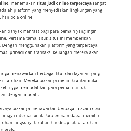
nline
, menemukan
situs judi online terpercaya
sangat
adalah platform yang menyediakan lingkungan yang
han bola online.
an banyak manfaat bagi para pemain yang ingin
ine. Pertama-tama, situs-situs ini memberikan
k. Dengan menggunakan platform yang terpercaya,
masi pribadi dan transaksi keuangan mereka akan
aya juga menawarkan berbagai fitur dan layanan yang
 taruhan. Mereka biasanya memiliki antarmuka
if, sehingga memudahkan para pemain untuk
uhan dengan mudah.
erpercaya biasanya menawarkan berbagai macam opsi
k hingga internasional. Para pemain dapat memilih
 taruhan langsung, taruhan handicap, atau taruhan
i mereka.