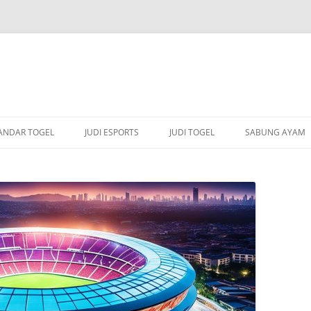
Skip
to
ANDAR TOGEL
JUDI ESPORTS
JUDI TOGEL
SABUNG AYAM
content