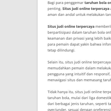
Bagi para penggemar
taruhan bola o
penting.
Situs judi online terpercaya
aman dan andal untuk melakukan taru
Situs judi online terpercaya
memberik
berpartisipasi dalam taruhan bola onl
keamanan dan privasi yang lebih bai
para pemain dapat yakin bahwa infor
tetap dilindungi.
Selain itu, situs judi online terperc
memudahkan pemain dalam melakukan
pengguna yang intuitif dan respons
menavigasi situs dan memasang tar
Tidak hanya itu, situs judi online t
taruhan bola, mulai dari liga domesti
dari berbagai jenis taruhan, seperti
over/under, sesuai dengan preferens