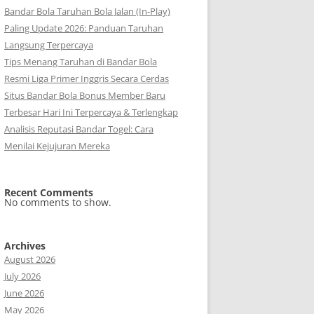
Bandar Bola Taruhan Bola Jalan (In-Play)
Paling Update 2026: Panduan Taruhan
Langsung Terpercaya
Tips Menang Taruhan di Bandar Bola
Resmi Liga Primer Inggris Secara Cerdas
Situs Bandar Bola Bonus Member Baru
Terbesar Hari Ini Terpercaya & Terlengkap
Analisis Reputasi Bandar Togel: Cara
Menilai Kejujuran Mereka
Recent Comments
No comments to show.
Archives
August 2026
July 2026
June 2026
May 2026