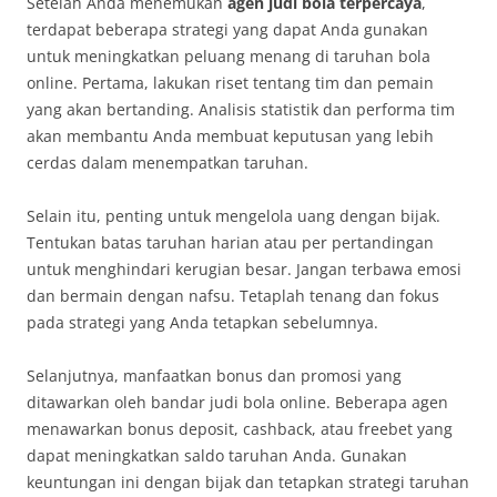
Setelah Anda menemukan
agen judi bola terpercaya
,
terdapat beberapa strategi yang dapat Anda gunakan
untuk meningkatkan peluang menang di taruhan bola
online. Pertama, lakukan riset tentang tim dan pemain
yang akan bertanding. Analisis statistik dan performa tim
akan membantu Anda membuat keputusan yang lebih
cerdas dalam menempatkan taruhan.
Selain itu, penting untuk mengelola uang dengan bijak.
Tentukan batas taruhan harian atau per pertandingan
untuk menghindari kerugian besar. Jangan terbawa emosi
dan bermain dengan nafsu. Tetaplah tenang dan fokus
pada strategi yang Anda tetapkan sebelumnya.
Selanjutnya, manfaatkan bonus dan promosi yang
ditawarkan oleh bandar judi bola online. Beberapa agen
menawarkan bonus deposit, cashback, atau freebet yang
dapat meningkatkan saldo taruhan Anda. Gunakan
keuntungan ini dengan bijak dan tetapkan strategi taruhan