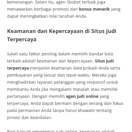
kemenangan. Selain itu, agen Sbobet terbaik juga
menawarkan berbagai promosi dan
bonus menarik
yang
dapat meningkatkan nilai taruhan Anda.
Keamanan dan Kepercayaan di Situs Judi
Terpercaya
Salah satu faktor penting dalam memilih bandar bola
terbaik adalah keamanan dan kepercayaan.
Situs judi
terpercaya
menjamin keamanan data pribadi Anda serta
pembayaran yang lancar dan tepat waktu. Mereka juga
menghadirkan layanan pelanggan yang responsif untuk
membantu Anda jika mengalami masalah atau memiliki
pertanyaan. Dengan memilih
agen judi online
yang
terpercaya, Anda dapat bermain dengan tenang dan fokus
pada permainan Anda tanpa harus khawatir tentang
privasi dan keandalan.
Bagi banyak penggemar judi online, keamanan adalah