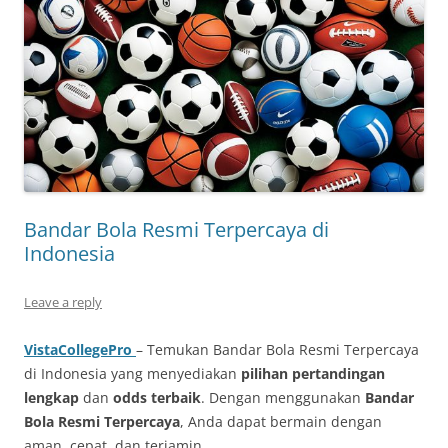
Bandar Bola Resmi Terpercaya di
Indonesia
Leave a reply
VistaCollegePro
– Temukan Bandar Bola Resmi Terpercaya
di Indonesia yang menyediakan
pilihan pertandingan
lengkap
dan
odds terbaik
. Dengan menggunakan
Bandar
Bola Resmi Terpercaya
, Anda dapat bermain dengan
aman, cepat, dan terjamin.