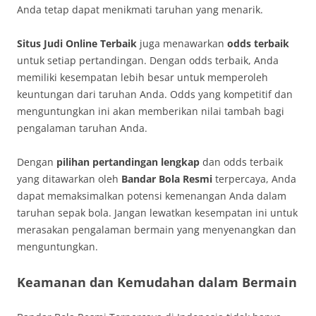
Anda tetap dapat menikmati taruhan yang menarik.
Situs Judi Online Terbaik
juga menawarkan
odds terbaik
untuk setiap pertandingan. Dengan odds terbaik, Anda
memiliki kesempatan lebih besar untuk memperoleh
keuntungan dari taruhan Anda. Odds yang kompetitif dan
menguntungkan ini akan memberikan nilai tambah bagi
pengalaman taruhan Anda.
Dengan
pilihan pertandingan lengkap
dan odds terbaik
yang ditawarkan oleh
Bandar Bola Resmi
terpercaya, Anda
dapat memaksimalkan potensi kemenangan Anda dalam
taruhan sepak bola. Jangan lewatkan kesempatan ini untuk
merasakan pengalaman bermain yang menyenangkan dan
menguntungkan.
Keamanan dan Kemudahan dalam Bermain