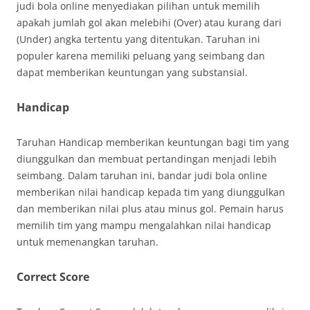
judi bola online menyediakan pilihan untuk memilih
apakah jumlah gol akan melebihi (Over) atau kurang dari
(Under) angka tertentu yang ditentukan. Taruhan ini
populer karena memiliki peluang yang seimbang dan
dapat memberikan keuntungan yang substansial.
Handicap
Taruhan Handicap memberikan keuntungan bagi tim yang
diunggulkan dan membuat pertandingan menjadi lebih
seimbang. Dalam taruhan ini, bandar judi bola online
memberikan nilai handicap kepada tim yang diunggulkan
dan memberikan nilai plus atau minus gol. Pemain harus
memilih tim yang mampu mengalahkan nilai handicap
untuk memenangkan taruhan.
Correct Score