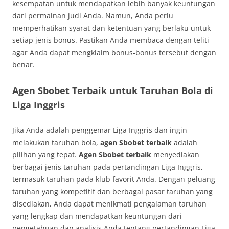
kesempatan untuk mendapatkan lebih banyak keuntungan
dari permainan judi Anda. Namun, Anda perlu
memperhatikan syarat dan ketentuan yang berlaku untuk
setiap jenis bonus. Pastikan Anda membaca dengan teliti
agar Anda dapat mengklaim bonus-bonus tersebut dengan
benar.
Agen Sbobet Terbaik untuk Taruhan Bola di
Liga Inggris
Jika Anda adalah penggemar Liga Inggris dan ingin
melakukan taruhan bola,
agen Sbobet terbaik
adalah
pilihan yang tepat.
Agen Sbobet terbaik
menyediakan
berbagai jenis taruhan pada pertandingan Liga Inggris,
termasuk taruhan pada klub favorit Anda. Dengan peluang
taruhan yang kompetitif dan berbagai pasar taruhan yang
disediakan, Anda dapat menikmati pengalaman taruhan
yang lengkap dan mendapatkan keuntungan dari
pengetahuan dan analisis Anda tentang pertandingan Liga