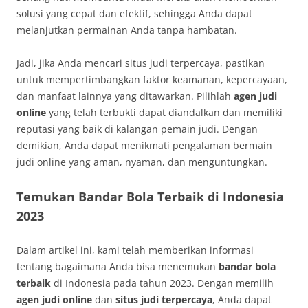
solusi yang cepat dan efektif, sehingga Anda dapat
melanjutkan permainan Anda tanpa hambatan.
Jadi, jika Anda mencari situs judi terpercaya, pastikan
untuk mempertimbangkan faktor keamanan, kepercayaan,
dan manfaat lainnya yang ditawarkan. Pilihlah
agen judi
online
yang telah terbukti dapat diandalkan dan memiliki
reputasi yang baik di kalangan pemain judi. Dengan
demikian, Anda dapat menikmati pengalaman bermain
judi online yang aman, nyaman, dan menguntungkan.
Temukan Bandar Bola Terbaik di Indonesia
2023
Dalam artikel ini, kami telah memberikan informasi
tentang bagaimana Anda bisa menemukan
bandar bola
terbaik
di Indonesia pada tahun 2023. Dengan memilih
agen judi online
dan
situs judi terpercaya
, Anda dapat