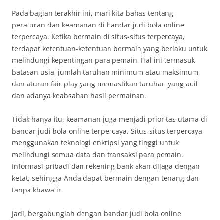
Pada bagian terakhir ini, mari kita bahas tentang
peraturan dan keamanan di bandar judi bola online
terpercaya. Ketika bermain di situs-situs terpercaya,
terdapat ketentuan-ketentuan bermain yang berlaku untuk
melindungi kepentingan para pemain. Hal ini termasuk
batasan usia, jumlah taruhan minimum atau maksimum,
dan aturan fair play yang memastikan taruhan yang adil
dan adanya keabsahan hasil permainan.
Tidak hanya itu, keamanan juga menjadi prioritas utama di
bandar judi bola online terpercaya. Situs-situs terpercaya
menggunakan teknologi enkripsi yang tinggi untuk
melindungi semua data dan transaksi para pemain.
Informasi pribadi dan rekening bank akan dijaga dengan
ketat, sehingga Anda dapat bermain dengan tenang dan
tanpa khawatir.
Jadi, bergabunglah dengan bandar judi bola online