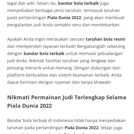
legal dan adil. Selain itu,
bandar bola terbaik
juga
menyediakan berbagai jenis taruhan, termasuk taruhan
pada pertandingan
Piala Dunia 2022
, yang akan membuat
pengalaman judi Anda semakin seru dan mendebarkan.
Apakah Anda ingin merasakan sensasi
taruhan bola resmi
dan memperoleh layanan terbaik? Bergabunglah sekarang
dengan
bandar bola terbaik
untuk memulai petualangan
judi Anda. Nikmati fasilitas taruhan yang lengkap dan
peluang menarik untuk menang. Dengan dukungan dari
platform berkualitas dan sistem keamanan terbaik, Anda
dapat bermain dengan nyaman dan tanpa khawatir.
Nikmati Permainan Judi Terlengkap Selama
Piala Dunia 2022
Bandar bola terbaik di Indonesia tidak hanya menyediakan
taruhan pada pertandingan
Piala Dunia 2022
, tetapi juga