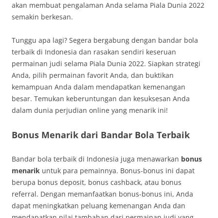
akan membuat pengalaman Anda selama Piala Dunia 2022
semakin berkesan.
Tunggu apa lagi? Segera bergabung dengan bandar bola
terbaik di Indonesia dan rasakan sendiri keseruan
permainan judi selama Piala Dunia 2022. Siapkan strategi
Anda, pilih permainan favorit Anda, dan buktikan
kemampuan Anda dalam mendapatkan kemenangan
besar. Temukan keberuntungan dan kesuksesan Anda
dalam dunia perjudian online yang menarik ini!
Bonus Menarik dari Bandar Bola Terbaik
Bandar bola terbaik di Indonesia juga menawarkan
bonus
menarik
untuk para pemainnya. Bonus-bonus ini dapat
berupa bonus deposit, bonus cashback, atau bonus
referral. Dengan memanfaatkan bonus-bonus ini, Anda
dapat meningkatkan peluang kemenangan Anda dan
mendapatkan nilai tambahan dari permainan judi yang