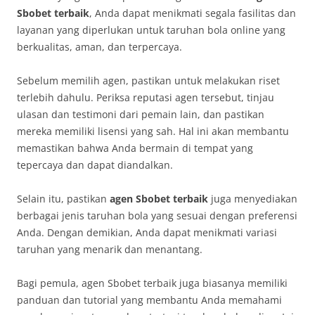
Sbobet terbaik
, Anda dapat menikmati segala fasilitas dan
layanan yang diperlukan untuk taruhan bola online yang
berkualitas, aman, dan terpercaya.
Sebelum memilih agen, pastikan untuk melakukan riset
terlebih dahulu. Periksa reputasi agen tersebut, tinjau
ulasan dan testimoni dari pemain lain, dan pastikan
mereka memiliki lisensi yang sah. Hal ini akan membantu
memastikan bahwa Anda bermain di tempat yang
tepercaya dan dapat diandalkan.
Selain itu, pastikan
agen Sbobet terbaik
juga menyediakan
berbagai jenis taruhan bola yang sesuai dengan preferensi
Anda. Dengan demikian, Anda dapat menikmati variasi
taruhan yang menarik dan menantang.
Bagi pemula, agen Sbobet terbaik juga biasanya memiliki
panduan dan tutorial yang membantu Anda memahami