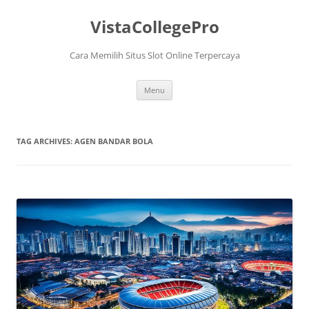
VistaCollegePro
Cara Memilih Situs Slot Online Terpercaya
Skip
Menu
to
content
TAG ARCHIVES:
AGEN BANDAR BOLA