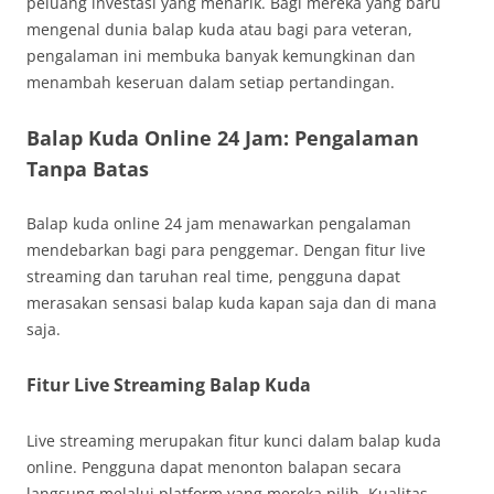
peluang investasi yang menarik. Bagi mereka yang baru
mengenal dunia balap kuda atau bagi para veteran,
pengalaman ini membuka banyak kemungkinan dan
menambah keseruan dalam setiap pertandingan.
Balap Kuda Online 24 Jam: Pengalaman
Tanpa Batas
Balap kuda online 24 jam menawarkan pengalaman
mendebarkan bagi para penggemar. Dengan fitur live
streaming dan taruhan real time, pengguna dapat
merasakan sensasi balap kuda kapan saja dan di mana
saja.
Fitur Live Streaming Balap Kuda
Live streaming merupakan fitur kunci dalam balap kuda
online. Pengguna dapat menonton balapan secara
langsung melalui platform yang mereka pilih. Kualitas