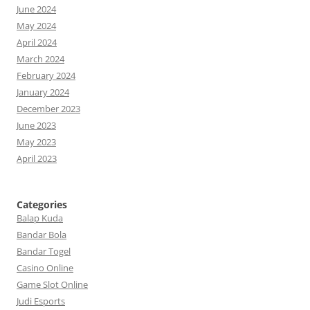
June 2024
May 2024
April 2024
March 2024
February 2024
January 2024
December 2023
June 2023
May 2023
April 2023
Categories
Balap Kuda
Bandar Bola
Bandar Togel
Casino Online
Game Slot Online
Judi Esports