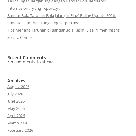
Keuntungan Bergabung dengan Bandar Bola Berlisensi
Internasional yang Tepercaya
Bandar Bola Taruhan Bola Jalan (In-Play) Paling Update 2026:
Panduan Taruhan Langsung Terpercaya
Tips Menang Taruhan di Bandar Bola Resmi Liga Primer Inggris
Secara Cerdas
Recent Comments
No comments to show.
Archives
August 2026
July 2026
June 2026
May 2026
April 2026
March 2026
February 2026