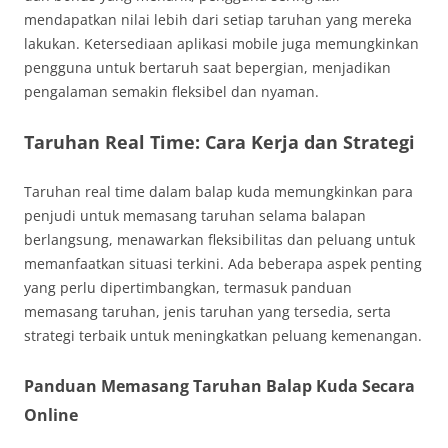
mendapatkan nilai lebih dari setiap taruhan yang mereka
lakukan. Ketersediaan aplikasi mobile juga memungkinkan
pengguna untuk bertaruh saat bepergian, menjadikan
pengalaman semakin fleksibel dan nyaman.
Taruhan Real Time: Cara Kerja dan Strategi
Taruhan real time dalam balap kuda memungkinkan para
penjudi untuk memasang taruhan selama balapan
berlangsung, menawarkan fleksibilitas dan peluang untuk
memanfaatkan situasi terkini. Ada beberapa aspek penting
yang perlu dipertimbangkan, termasuk panduan
memasang taruhan, jenis taruhan yang tersedia, serta
strategi terbaik untuk meningkatkan peluang kemenangan.
Panduan Memasang Taruhan Balap Kuda Secara
Online