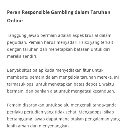
Peran Responsible Gambling dalam Taruhan
Online
Tanggung jawab bermain adalah aspek krusial dalam
perjudian. Pemain harus menyadari risiko yang terkait
dengan taruhan dan menetapkan batasan untuk diri
mereka sendiri.
Banyak situs balap kuda menyediakan fitur untuk
membantu pemain dalam mengelola taruhan mereka. Ini
termasuk opsi untuk menetapkan batas deposit, waktu
bermain, dan bahkan alat untuk mengatasi kecanduan.
Pemain disarankan untuk selalu mengenali tanda-tanda
perilaku perjudian yang tidak sehat. Mengadopsi sikap
bertanggung jawab dapat menciptakan pengalaman yang
lebih aman dan menyenangkan.