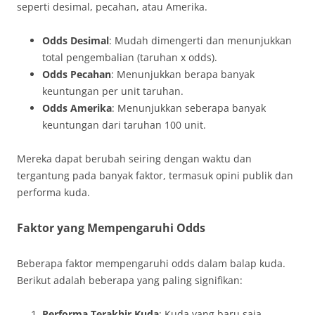
seperti desimal, pecahan, atau Amerika.
Odds Desimal
: Mudah dimengerti dan menunjukkan
total pengembalian (taruhan x odds).
Odds Pecahan
: Menunjukkan berapa banyak
keuntungan per unit taruhan.
Odds Amerika
: Menunjukkan seberapa banyak
keuntungan dari taruhan 100 unit.
Mereka dapat berubah seiring dengan waktu dan
tergantung pada banyak faktor, termasuk opini publik dan
performa kuda.
Faktor yang Mempengaruhi Odds
Beberapa faktor mempengaruhi odds dalam balap kuda.
Berikut adalah beberapa yang paling signifikan:
Performa Terakhir Kuda
: Kuda yang baru saja