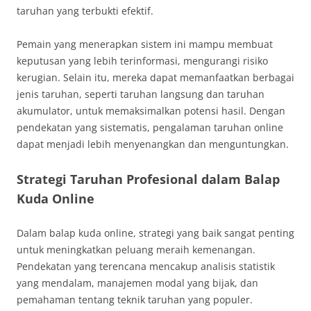
taruhan yang terbukti efektif.
Pemain yang menerapkan sistem ini mampu membuat
keputusan yang lebih terinformasi, mengurangi risiko
kerugian. Selain itu, mereka dapat memanfaatkan berbagai
jenis taruhan, seperti taruhan langsung dan taruhan
akumulator, untuk memaksimalkan potensi hasil. Dengan
pendekatan yang sistematis, pengalaman taruhan online
dapat menjadi lebih menyenangkan dan menguntungkan.
Strategi Taruhan Profesional dalam Balap
Kuda Online
Dalam balap kuda online, strategi yang baik sangat penting
untuk meningkatkan peluang meraih kemenangan.
Pendekatan yang terencana mencakup analisis statistik
yang mendalam, manajemen modal yang bijak, dan
pemahaman tentang teknik taruhan yang populer.