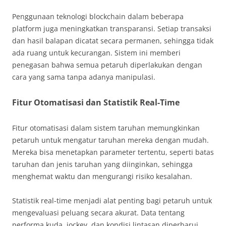
Penggunaan teknologi blockchain dalam beberapa
platform juga meningkatkan transparansi. Setiap transaksi
dan hasil balapan dicatat secara permanen, sehingga tidak
ada ruang untuk kecurangan. Sistem ini memberi
penegasan bahwa semua petaruh diperlakukan dengan
cara yang sama tanpa adanya manipulasi.
Fitur Otomatisasi dan Statistik Real-Time
Fitur otomatisasi dalam sistem taruhan memungkinkan
petaruh untuk mengatur taruhan mereka dengan mudah.
Mereka bisa menetapkan parameter tertentu, seperti batas
taruhan dan jenis taruhan yang diinginkan, sehingga
menghemat waktu dan mengurangi risiko kesalahan.
Statistik real-time menjadi alat penting bagi petaruh untuk
mengevaluasi peluang secara akurat. Data tentang
performa kuda, jockey, dan kondisi lintasan diperbarui