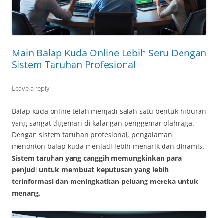
Main Balap Kuda Online Lebih Seru Dengan
Sistem Taruhan Profesional
Leave a reply
Balap kuda online telah menjadi salah satu bentuk hiburan
yang sangat digemari di kalangan penggemar olahraga.
Dengan sistem taruhan profesional, pengalaman
menonton balap kuda menjadi lebih menarik dan dinamis.
Sistem taruhan yang canggih memungkinkan para
penjudi untuk membuat keputusan yang lebih
terinformasi dan meningkatkan peluang mereka untuk
menang.