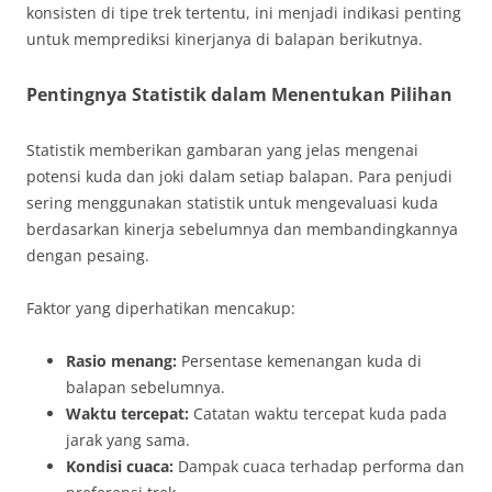
konsisten di tipe trek tertentu, ini menjadi indikasi penting
untuk memprediksi kinerjanya di balapan berikutnya.
Pentingnya Statistik dalam Menentukan Pilihan
Statistik memberikan gambaran yang jelas mengenai
potensi kuda dan joki dalam setiap balapan. Para penjudi
sering menggunakan statistik untuk mengevaluasi kuda
berdasarkan kinerja sebelumnya dan membandingkannya
dengan pesaing.
Faktor yang diperhatikan mencakup:
Rasio menang:
Persentase kemenangan kuda di
balapan sebelumnya.
Waktu tercepat:
Catatan waktu tercepat kuda pada
jarak yang sama.
Kondisi cuaca:
Dampak cuaca terhadap performa dan