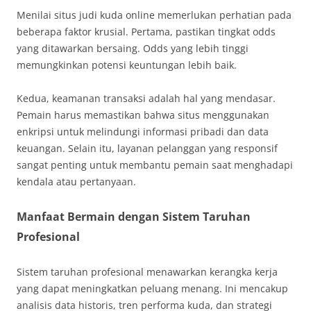
Menilai situs judi kuda online memerlukan perhatian pada
beberapa faktor krusial. Pertama, pastikan tingkat odds
yang ditawarkan bersaing. Odds yang lebih tinggi
memungkinkan potensi keuntungan lebih baik.
Kedua, keamanan transaksi adalah hal yang mendasar.
Pemain harus memastikan bahwa situs menggunakan
enkripsi untuk melindungi informasi pribadi dan data
keuangan. Selain itu, layanan pelanggan yang responsif
sangat penting untuk membantu pemain saat menghadapi
kendala atau pertanyaan.
Manfaat Bermain dengan Sistem Taruhan
Profesional
Sistem taruhan profesional menawarkan kerangka kerja
yang dapat meningkatkan peluang menang. Ini mencakup
analisis data historis, tren performa kuda, dan strategi