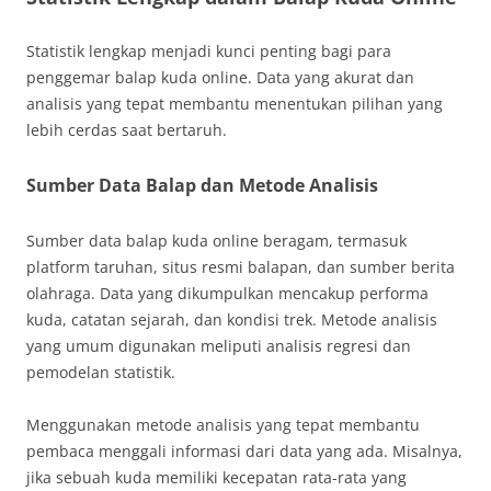
Statistik lengkap menjadi kunci penting bagi para
penggemar balap kuda online. Data yang akurat dan
analisis yang tepat membantu menentukan pilihan yang
lebih cerdas saat bertaruh.
Sumber Data Balap dan Metode Analisis
Sumber data balap kuda online beragam, termasuk
platform taruhan, situs resmi balapan, dan sumber berita
olahraga. Data yang dikumpulkan mencakup performa
kuda, catatan sejarah, dan kondisi trek. Metode analisis
yang umum digunakan meliputi analisis regresi dan
pemodelan statistik.
Menggunakan metode analisis yang tepat membantu
pembaca menggali informasi dari data yang ada. Misalnya,
jika sebuah kuda memiliki kecepatan rata-rata yang