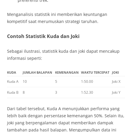
preferensi trek.
Menganalisis statistik ini memberikan keuntungan
kompetitif saat merumuskan strategi taruhan.
Contoh Statistik Kuda dan Joki
Sebagai ilustrasi, statistik kuda dan joki dapat mencakup
informasi seperti:
KUDA
JUMLAH BALAPAN
KEMENANGAN
WAKTU TERCEPAT
JOKI
Kuda A
10
5
1:50.00
Joki X
Kuda B
8
3
1:52.30
Joki Y
Dari tabel tersebut, Kuda A menunjukkan performa yang
lebih baik dengan persentase kemenangan 50%. Selain itu,
joki yang berpengalaman dapat memberikan dampak
tambahan pada hasil balapan. Mengumpulkan data ini