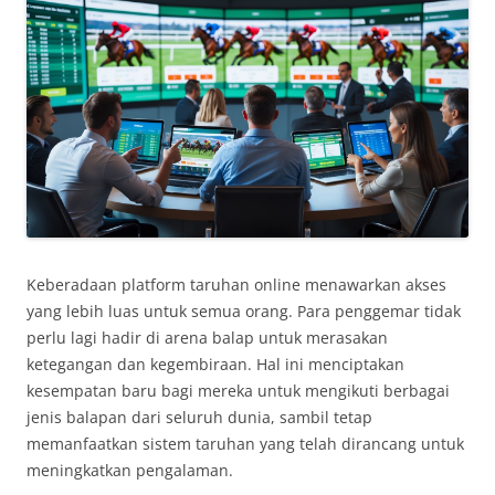
Keberadaan platform taruhan online menawarkan akses
yang lebih luas untuk semua orang. Para penggemar tidak
perlu lagi hadir di arena balap untuk merasakan
ketegangan dan kegembiraan. Hal ini menciptakan
kesempatan baru bagi mereka untuk mengikuti berbagai
jenis balapan dari seluruh dunia, sambil tetap
memanfaatkan sistem taruhan yang telah dirancang untuk
meningkatkan pengalaman.