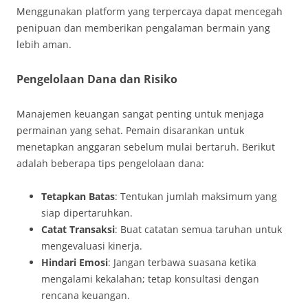
Menggunakan platform yang terpercaya dapat mencegah
penipuan dan memberikan pengalaman bermain yang
lebih aman.
Pengelolaan Dana dan Risiko
Manajemen keuangan sangat penting untuk menjaga
permainan yang sehat. Pemain disarankan untuk
menetapkan anggaran sebelum mulai bertaruh. Berikut
adalah beberapa tips pengelolaan dana:
Tetapkan Batas
: Tentukan jumlah maksimum yang
siap dipertaruhkan.
Catat Transaksi
: Buat catatan semua taruhan untuk
mengevaluasi kinerja.
Hindari Emosi
: Jangan terbawa suasana ketika
mengalami kekalahan; tetap konsultasi dengan
rencana keuangan.