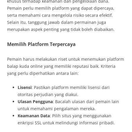
khusus terhadap keamanan dan pengelolaan dana.
Pemain perlu memilih platform yang dapat dipercaya,
serta memahami cara mengelola risiko secara efektif.
Selain itu, tanggung jawab dalam permainan juga
merupakan aspek penting yang tidak boleh diabaikan.
Memilih Platform Terpercaya
Pemain harus melakukan riset untuk menemukan platform
balap kuda online yang memiliki reputasi baik. Kriteria
yang perlu diperhatikan antara lain:
Lisensi
: Pastikan platform memiliki lisensi dari
otoritas perjudian yang diakui.
Ulasan Pengguna
: Bacalah ulasan dari pemain lain
untuk memahami pengalaman mereka.
Keamanan Data
: Pilih situs yang menggunakan
enkripsi SSL untuk melindungi informasi pribadi.