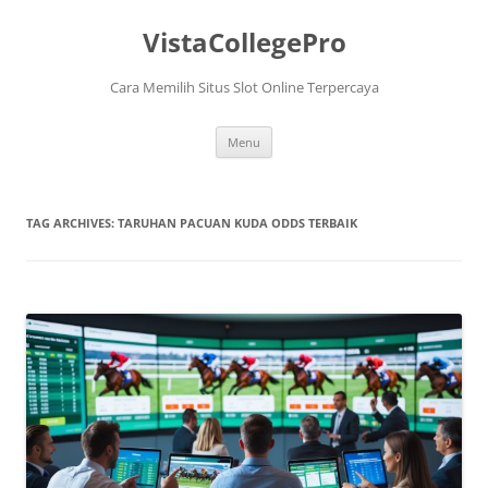
VistaCollegePro
Cara Memilih Situs Slot Online Terpercaya
Skip
Menu
to
content
TAG ARCHIVES:
TARUHAN PACUAN KUDA ODDS TERBAIK