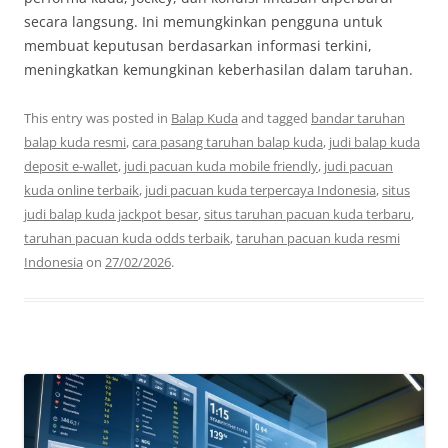
secara langsung. Ini memungkinkan pengguna untuk
membuat keputusan berdasarkan informasi terkini,
meningkatkan kemungkinan keberhasilan dalam taruhan.
This entry was posted in
Balap Kuda
and tagged
bandar taruhan
balap kuda resmi
,
cara pasang taruhan balap kuda
,
judi balap kuda
deposit e-wallet
,
judi pacuan kuda mobile friendly
,
judi pacuan
kuda online terbaik
,
judi pacuan kuda terpercaya Indonesia
,
situs
judi balap kuda jackpot besar
,
situs taruhan pacuan kuda terbaru
,
taruhan pacuan kuda odds terbaik
,
taruhan pacuan kuda resmi
Indonesia
on
27/02/2026
.