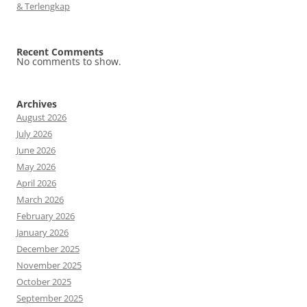
& Terlengkap
Recent Comments
No comments to show.
Archives
August 2026
July 2026
June 2026
May 2026
April 2026
March 2026
February 2026
January 2026
December 2025
November 2025
October 2025
September 2025