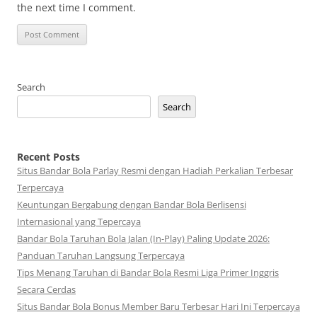
the next time I comment.
Search
Search
Recent Posts
Situs Bandar Bola Parlay Resmi dengan Hadiah Perkalian Terbesar
Terpercaya
Keuntungan Bergabung dengan Bandar Bola Berlisensi
Internasional yang Tepercaya
Bandar Bola Taruhan Bola Jalan (In-Play) Paling Update 2026:
Panduan Taruhan Langsung Terpercaya
Tips Menang Taruhan di Bandar Bola Resmi Liga Primer Inggris
Secara Cerdas
Situs Bandar Bola Bonus Member Baru Terbesar Hari Ini Terpercaya