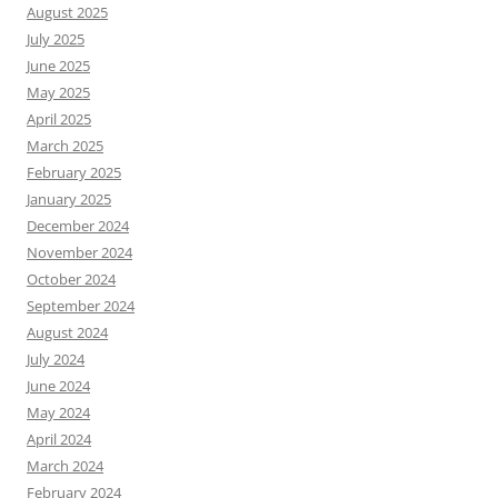
August 2025
July 2025
June 2025
May 2025
April 2025
March 2025
February 2025
January 2025
December 2024
November 2024
October 2024
September 2024
August 2024
July 2024
June 2024
May 2024
April 2024
March 2024
February 2024