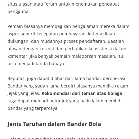
situs ulasan atau forum untuk menemukan pendapat
pengguna.
Pemain biasanya membagikan pengalaman mereka dalam
aspek seperti kecepatan pembayaran, ketersediaan
dukungan, dan mudahnya proses pendaftaran. Bacalah
ulasan dengan cermat dan perhatikan konsistensi dalam
komentar. Jika banyak pemain melaporkan masalah, itu
bisa menjadi tanda bahaya.
Reputasi juga dapat dilihat dari lama bandar beroperasi.
Bandar yang sudah lama berdiri biasanya memiliki rekam
jejak yang jelas.
Rekomendasi dari teman atau kolega
juga dapat menjadi petunjuk yang baik dalam memilih
bandar yang terpercaya.
Jenis Taruhan dalam Bandar Bola