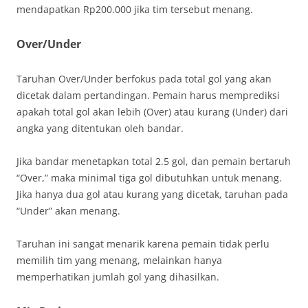
mendapatkan Rp200.000 jika tim tersebut menang.
Over/Under
Taruhan Over/Under berfokus pada total gol yang akan
dicetak dalam pertandingan. Pemain harus memprediksi
apakah total gol akan lebih (Over) atau kurang (Under) dari
angka yang ditentukan oleh bandar.
Jika bandar menetapkan total 2.5 gol, dan pemain bertaruh
“Over,” maka minimal tiga gol dibutuhkan untuk menang.
Jika hanya dua gol atau kurang yang dicetak, taruhan pada
“Under” akan menang.
Taruhan ini sangat menarik karena pemain tidak perlu
memilih tim yang menang, melainkan hanya
memperhatikan jumlah gol yang dihasilkan.