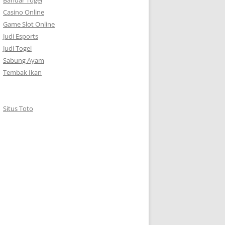
Bandar Togel
Casino Online
Game Slot Online
Judi Esports
Judi Togel
Sabung Ayam
Tembak Ikan
Situs Toto