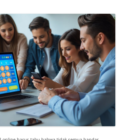
.
el online harus tahu bahwa tidak semua bandar