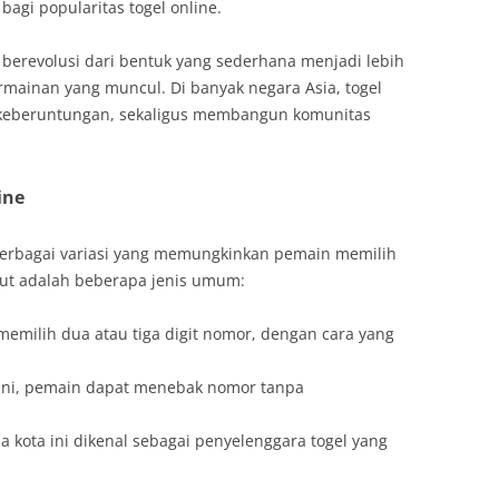
agi popularitas togel online.
h berevolusi dari bentuk yang sederhana menjadi lebih
rmainan yang muncul. Di banyak negara Asia, togel
 keberuntungan, sekaligus membangun komunitas
ine
berbagai variasi yang memungkinkan pemain memilih
kut adalah beberapa jenis umum:
memilih dua atau tiga digit nomor, dengan cara yang
 ini, pemain dapat menebak nomor tanpa
ua kota ini dikenal sebagai penyelenggara togel yang