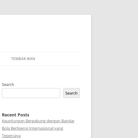
TEMBAK IKAN
Search
Search
Recent Posts
Keuntungan Bergabung dengan Bandar
Bola Berlisensi Internasional yang
Tepercaya