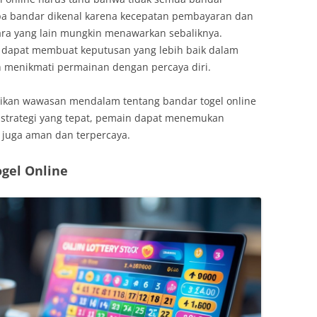
pa bandar dikenal karena kecepatan pembayaran dan
ra yang lain mungkin menawarkan sebaliknya.
n dapat membuat keputusan yang lebih baik dalam
h menikmati permainan dengan percaya diri.
ikan wawasan mendalam tentang bandar togel online
n strategi yang tepat, pemain dapat menemukan
i juga aman dan terpercaya.
gel Online