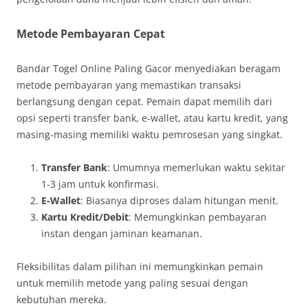
Metode Pembayaran Cepat
Bandar Togel Online Paling Gacor menyediakan beragam
metode pembayaran yang memastikan transaksi
berlangsung dengan cepat. Pemain dapat memilih dari
opsi seperti transfer bank, e-wallet, atau kartu kredit, yang
masing-masing memiliki waktu pemrosesan yang singkat.
Transfer Bank
: Umumnya memerlukan waktu sekitar
1-3 jam untuk konfirmasi.
E-Wallet
: Biasanya diproses dalam hitungan menit.
Kartu Kredit/Debit
: Memungkinkan pembayaran
instan dengan jaminan keamanan.
Fleksibilitas dalam pilihan ini memungkinkan pemain
untuk memilih metode yang paling sesuai dengan
kebutuhan mereka.