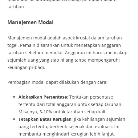
taruhan.
Manajemen Modal
Manajemen modal adalah aspek krusial dalam taruhan
togel. Pemain disarankan untuk menetapkan anggaran
taruhan sebelum memulai. Anggaran ini harus mencakup
sejumlah uang yang siap hilang tanpa mempengaruhi
keuangan pribadi.
Pembagian modal dapat dilakukan dengan cara:
Alokasikan Persentase
: Tentukan persentase
tertentu dari total anggaran untuk setiap taruhan.
Misalnya, 5-10% untuk taruhan setiap kali.
Tetapkan Batas Kerugian
: Jika kehilangan sejumlah
uang tertentu, berhenti sejenak dan evaluasi. Ini
membantu menghindari kerugian lebih lanjut.