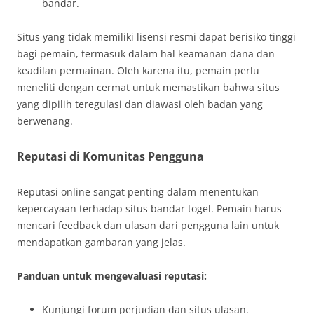
bandar.
Situs yang tidak memiliki lisensi resmi dapat berisiko tinggi
bagi pemain, termasuk dalam hal keamanan dana dan
keadilan permainan. Oleh karena itu, pemain perlu
meneliti dengan cermat untuk memastikan bahwa situs
yang dipilih teregulasi dan diawasi oleh badan yang
berwenang.
Reputasi di Komunitas Pengguna
Reputasi online sangat penting dalam menentukan
kepercayaan terhadap situs bandar togel. Pemain harus
mencari feedback dan ulasan dari pengguna lain untuk
mendapatkan gambaran yang jelas.
Panduan untuk mengevaluasi reputasi:
Kunjungi forum perjudian dan situs ulasan.