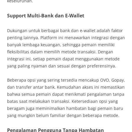
keseluruhan.
Support Multi-Bank dan E-Wallet
Dukungan untuk berbagai bank dan e-wallet adalah faktor
penting lainnya. Platform ini menawarkan integrasi dengan
banyak lembaga keuangan, sehingga pemain memiliki
fleksibilitas dalam memilih metode transaksi. Dengan
integrasi ini, setiap pemain dapat menggunakan metode
yang paling nyaman dan sesuai dengan preferensinya.
Beberapa opsi yang sering tersedia mencakup OVO, Gopay,
dan transfer antar bank. Kemudahan akses ini memastikan
bahwa semua pemain dapat menikmati pengalaman tanpa
batas saat melakukan transaksi. Ketersediaan opsi yang
beragam juga meminimalkan hambatan bagi pemain baru
yang mungkin belum familiar dengan beberapa metode.
Pengalaman Pengguna Tanpa Hambatan