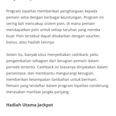
Program loyalitas memberikan penghargaan kepada
pemain setia dengan berbagai keuntungan. Program ini
sering kali mencakup sistem poin, di mana pemain
mendapatkan poin untuk setiap taruhan yang mereka
buat. Poin tersebut dapat ditukarkan dengan voucher,
bonus, atau hadiah lainnya.
Selain itu, banyak situs menyediakan cashback, yaitu
pengembalian sebagian dari kerugian pemain dalam
periode tertentu. Cashback ini biasanya dinyatakan dalam
persentase, dan membantu mengurangi kerugian,
memberikan kesempatan tambahan untuk bermain.
Pemain yang terdaftar dalam program loyalitas cenderung
merasakan manfaat jangka panjang.
Hadiah Utama Jackpot