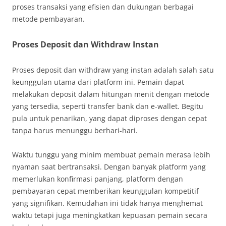
proses transaksi yang efisien dan dukungan berbagai
metode pembayaran.
Proses Deposit dan Withdraw Instan
Proses deposit dan withdraw yang instan adalah salah satu
keunggulan utama dari platform ini. Pemain dapat
melakukan deposit dalam hitungan menit dengan metode
yang tersedia, seperti transfer bank dan e-wallet. Begitu
pula untuk penarikan, yang dapat diproses dengan cepat
tanpa harus menunggu berhari-hari.
Waktu tunggu yang minim membuat pemain merasa lebih
nyaman saat bertransaksi. Dengan banyak platform yang
memerlukan konfirmasi panjang, platform dengan
pembayaran cepat memberikan keunggulan kompetitif
yang signifikan. Kemudahan ini tidak hanya menghemat
waktu tetapi juga meningkatkan kepuasan pemain secara