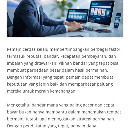
Pemain cerdas selalu mempertimbangkan berbagai faktor,
termasuk reputasi bandar, kecepatan pembayaran, dan
imbalan yang ditawarkan. Pilihan bandar yang tepat bisa
membuat perbedaan besar dalam hasil permainan.
Dengan informasi yang tepat, pemain dapat membuat
keputusan yang lebih baik dan memperbesar peluang
mereka untuk meraih kemenangan.
Mengetahui bandar mana yang paling gacor dan cepat
bayar bukan hanya membantu dalam menemukan tempat
bermain, tetapi juga meningkatkan strategi permainan.
Dengan pendekatan yang tepat, pemain dapat