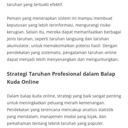
taruhan yang terbukti efektif.
Pemain yang menerapkan sistem ini mampu membuat
keputusan yang lebih terinformasi, mengurangi risiko
kerugian. Selain itu, mereka dapat memanfaatkan berbagai
jenis taruhan, seperti taruhan langsung dan taruhan
akumulator, untuk memaksimalkan potensi hasil. Dengan
pendekatan yang sistematis, pengalaman taruhan online
dapat menjadi lebih menyenangkan dan menguntungkan.
Strategi Taruhan Profesional dalam Balap
Kuda Online
Dalam balap kuda online, strategi yang baik sangat penting
untuk meningkatkan peluang meraih kemenangan.
Pendekatan yang terencana mencakup analisis statistik
yang mendalam, manajemen modal yang bijak, dan
pemahaman tentang teknik taruhan yang populer.