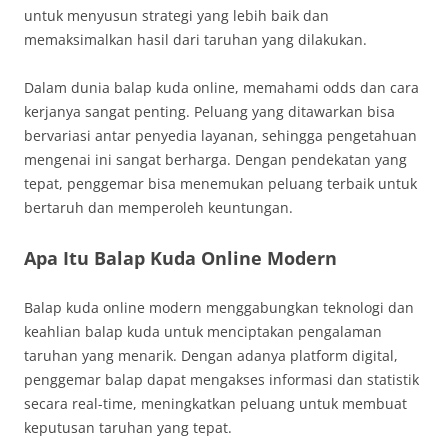
untuk menyusun strategi yang lebih baik dan
memaksimalkan hasil dari taruhan yang dilakukan.
Dalam dunia balap kuda online, memahami odds dan cara
kerjanya sangat penting. Peluang yang ditawarkan bisa
bervariasi antar penyedia layanan, sehingga pengetahuan
mengenai ini sangat berharga. Dengan pendekatan yang
tepat, penggemar bisa menemukan peluang terbaik untuk
bertaruh dan memperoleh keuntungan.
Apa Itu Balap Kuda Online Modern
Balap kuda online modern menggabungkan teknologi dan
keahlian balap kuda untuk menciptakan pengalaman
taruhan yang menarik. Dengan adanya platform digital,
penggemar balap dapat mengakses informasi dan statistik
secara real-time, meningkatkan peluang untuk membuat
keputusan taruhan yang tepat.