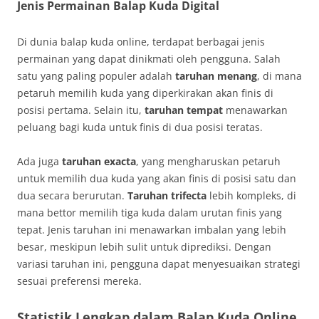
Jenis Permainan Balap Kuda Digital
Di dunia balap kuda online, terdapat berbagai jenis
permainan yang dapat dinikmati oleh pengguna. Salah
satu yang paling populer adalah
taruhan menang
, di mana
petaruh memilih kuda yang diperkirakan akan finis di
posisi pertama. Selain itu,
taruhan tempat
menawarkan
peluang bagi kuda untuk finis di dua posisi teratas.
Ada juga
taruhan exacta
, yang mengharuskan petaruh
untuk memilih dua kuda yang akan finis di posisi satu dan
dua secara berurutan.
Taruhan trifecta
lebih kompleks, di
mana bettor memilih tiga kuda dalam urutan finis yang
tepat. Jenis taruhan ini menawarkan imbalan yang lebih
besar, meskipun lebih sulit untuk diprediksi. Dengan
variasi taruhan ini, pengguna dapat menyesuaikan strategi
sesuai preferensi mereka.
Statistik Lengkap dalam Balap Kuda Online