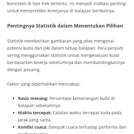
konsisten di tipe trek tertentu, ini menjadi indikasi penting
untuk memprediksi kinerjanya di balapan berikutnya.
Pentingnya Statistik dalam Menentukan Pilihan
Statistik memberikan gambaran yang jelas mengenai
potensi kuda dan joki dalam setiap balapan. Para penjudi
sering menggunakan statistik untuk mengevaluasi kuda
berdasarkan kinerja sebelumnya dan membandingkannya
dengan pesaing.
Faktor yang diperhatikan mencakup:
Rasio menang:
Persentase kemenangan kuda di
balapan sebelumnya.
Waktu tercepat:
Catatan waktu tercepat kuda pada
jarak yang sama.
Kondisi cuaca:
Dampak cuaca terhadap performa dan