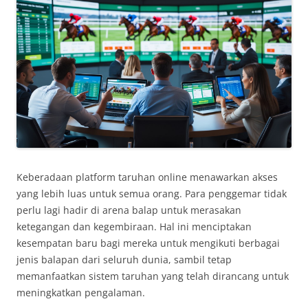
Keberadaan platform taruhan online menawarkan akses
yang lebih luas untuk semua orang. Para penggemar tidak
perlu lagi hadir di arena balap untuk merasakan
ketegangan dan kegembiraan. Hal ini menciptakan
kesempatan baru bagi mereka untuk mengikuti berbagai
jenis balapan dari seluruh dunia, sambil tetap
memanfaatkan sistem taruhan yang telah dirancang untuk
meningkatkan pengalaman.