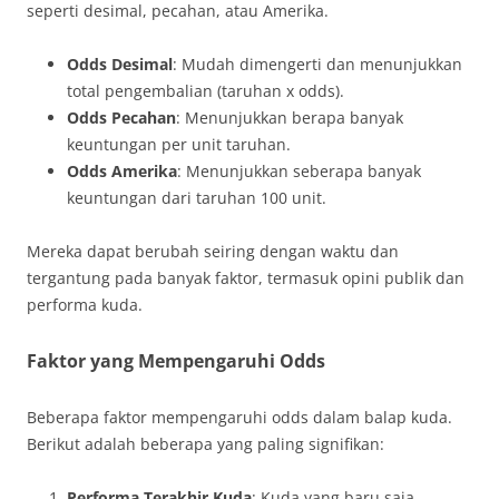
seperti desimal, pecahan, atau Amerika.
Odds Desimal
: Mudah dimengerti dan menunjukkan
total pengembalian (taruhan x odds).
Odds Pecahan
: Menunjukkan berapa banyak
keuntungan per unit taruhan.
Odds Amerika
: Menunjukkan seberapa banyak
keuntungan dari taruhan 100 unit.
Mereka dapat berubah seiring dengan waktu dan
tergantung pada banyak faktor, termasuk opini publik dan
performa kuda.
Faktor yang Mempengaruhi Odds
Beberapa faktor mempengaruhi odds dalam balap kuda.
Berikut adalah beberapa yang paling signifikan:
Performa Terakhir Kuda
: Kuda yang baru saja