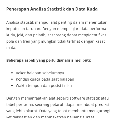
Penerapan Analisa Statistik dan Data Kuda
Analisa statistik menjadi alat penting dalam menentukan
keputusan taruhan. Dengan mempelajari data performa
kuda, joki, dan pelatih, seseorang dapat mengidentifikasi
pola dan tren yang mungkin tidak terlihat dengan kasat
mata.
Beberapa aspek yang perlu dianalisis meliputi:
Rekor balapan sebelumnya
Kondisi cuaca pada saat balapan
Waktu tempuh dan posisi finish
Dengan memanfaatkan alat seperti software statistik atau
tabel performa, seorang petaruh dapat membuat prediksi
yang lebih akurat. Data yang tepat membantu mengurangi
ketidakpastian dan meningkatkan peluang sukses.