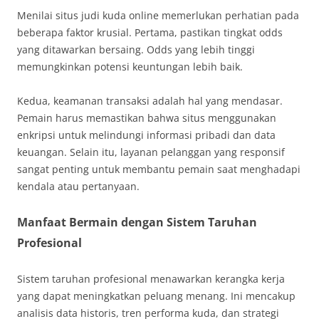
Menilai situs judi kuda online memerlukan perhatian pada
beberapa faktor krusial. Pertama, pastikan tingkat odds
yang ditawarkan bersaing. Odds yang lebih tinggi
memungkinkan potensi keuntungan lebih baik.
Kedua, keamanan transaksi adalah hal yang mendasar.
Pemain harus memastikan bahwa situs menggunakan
enkripsi untuk melindungi informasi pribadi dan data
keuangan. Selain itu, layanan pelanggan yang responsif
sangat penting untuk membantu pemain saat menghadapi
kendala atau pertanyaan.
Manfaat Bermain dengan Sistem Taruhan
Profesional
Sistem taruhan profesional menawarkan kerangka kerja
yang dapat meningkatkan peluang menang. Ini mencakup
analisis data historis, tren performa kuda, dan strategi