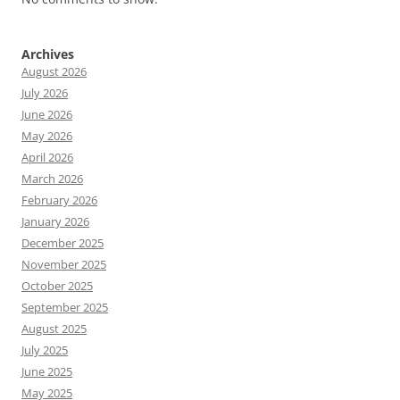
Archives
August 2026
July 2026
June 2026
May 2026
April 2026
March 2026
February 2026
January 2026
December 2025
November 2025
October 2025
September 2025
August 2025
July 2025
June 2025
May 2025