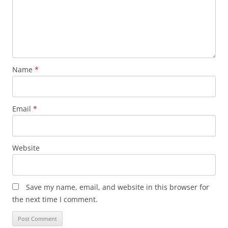
Name
*
Email
*
Website
Save my name, email, and website in this browser for
the next time I comment.