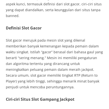
aspek kunci, termasuk definisi dari slot gacor, ciri-ciri situs
yang dapat diandalkan, serta keunggulan dari situs tanpa
banned.
Definisi Slot Gacor
Slot gacor merujuk pada mesin slot yang dikenal
memberikan banyak kemenangan kepada pemain dalam
waktu singkat. Istilah “gacor” berasal dari bahasa gaul yang
berarti “sering menang.” Mesin ini memiliki pengaturan
dan algoritma tertentu yang dirancang untuk
meningkatkan peluang pemain dalam meraih jackpot.
Secara umum, slot gacor memiliki tingkat RTP (Return to
Player) yang lebih tinggi, sehingga menarik minat banyak
penjudi untuk mencoba peruntungannya.
Ciri-ciri Situs Slot Gampang Jackpot