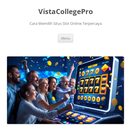
VistaCollegePro
Cara Memilih Situs Slot Online Terpercaya
Skip
Menu
to
content