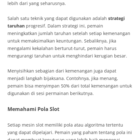
lebih dari yang seharusnya.
Salah satu teknik yang dapat digunakan adalah
strategi
taruhan
progresif. Dalam strategi ini, pemain
meningkatkan jumlah taruhan setelah setiap kemenangan
untuk memaksimalkan keuntungan. Sebaliknya, jika
mengalami kekalahan berturut-turut, pemain harus
mengurangi taruhan untuk menghindari kerugian besar.
Menyisihkan sebagian dari kemenangan juga dapat
menjadi langkah bijaksana. Contohnya, jika menang,
pemain bisa menyimpan 50% dari total kemenangan untuk
digunakan di sesi permainan berikutnya.
Memahami Pola Slot
Setiap mesin slot memiliki pola atau algoritma tertentu
yang dapat dipelajari. Pemain yang paham tentang pola ini
dapat membuat keputusan yang lebih baik mengenai