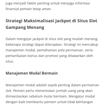
juga menjadi faktor penting untuk menjaga informasi
finansial pemain tetap aman.
Strategi Maksimalisasi Jackpot di Situs Slot
Gampang Menang
Dalam mengejar jackpot di situs slot yang mudah menang,
beberapa strategi dapat diterapkan. Strategi ini mencakup
manajemen modal, pemahaman pola permainan, serta
pemanfaatan bonus dan promosi yang ditawarkan oleh
situs.
Manajemen Modal Bermain
Manajemen modal adalah aspek penting dalam permainan
slot. Pemain perlu menentukan jumlah uang yang akan
diinvestasikan sebelum mulai bermain. Mengatur modal
dengan baik membantu pemain untuk tidak kehilangan