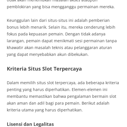
pemblokiran yang bisa mengganggu permainan mereka.
Keunggulan lain dari situs-situs ini adalah pemberian
bonus lebih menarik. Selain itu, mereka cenderung lebih
fokus pada kepuasan pemain. Dengan tidak adanya
larangan, pemain dapat menikmati sesi permainan tanpa
khawatir akan masalah teknis atau pelanggaran aturan
yang dapat menyebabkan akun dibekukan.
Kriteria Situs Slot Terpercaya
Dalam memilih situs slot terpercaya, ada beberapa kriteria
penting yang harus diperhatikan. Elemen-elemen ini
membantu memastikan bahwa pengalaman bermain slot
akan aman dan adil bagi para pemain. Berikut adalah
kriteria utama yang harus diperhatikan.
Lisensi dan Legalitas