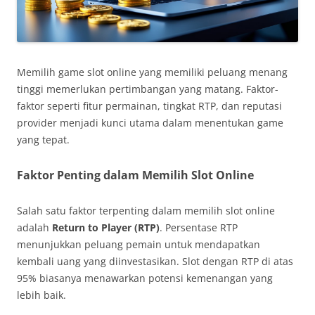
Memilih game slot online yang memiliki peluang menang
tinggi memerlukan pertimbangan yang matang. Faktor-
faktor seperti fitur permainan, tingkat RTP, dan reputasi
provider menjadi kunci utama dalam menentukan game
yang tepat.
Faktor Penting dalam Memilih Slot Online
Salah satu faktor terpenting dalam memilih slot online
adalah
Return to Player (RTP)
. Persentase RTP
menunjukkan peluang pemain untuk mendapatkan
kembali uang yang diinvestasikan. Slot dengan RTP di atas
95% biasanya menawarkan potensi kemenangan yang
lebih baik.