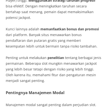
Player) tinggi.
Menggunakan strategi taruhan progresif
bisa efektif. Dengan meningkatkan taruhan secara
bertahap saat menang, pemain dapat memaksimalkan
potensi jackpot.
Kunci lainnya adalah
memanfaatkan bonus dan promosi
dari platform. Banyak situs menawarkan bonus
pendaftaran dan putaran gratis yang memberi
kesempatan lebih untuk bermain tanpa risiko tambahan.
Penting untuk melakukan
penelitian
tentang berbagai jenis
permainan. Beberapa slot mungkin menawarkan jackpot
yang lebih besar tetapi dengan risiko yang lebih tinggi.
Oleh karena itu, memahami fitur dan pengaturan mesin
menjadi sangat penting.
Pentingnya Manajemen Modal
Manajemen modal sangat penting dalam perjudian slot.