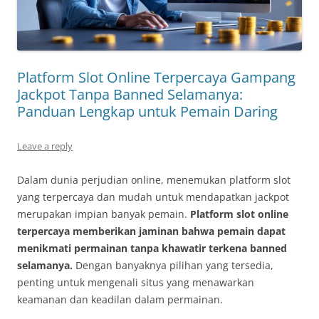
Platform Slot Online Terpercaya Gampang
Jackpot Tanpa Banned Selamanya:
Panduan Lengkap untuk Pemain Daring
Leave a reply
Dalam dunia perjudian online, menemukan platform slot
yang terpercaya dan mudah untuk mendapatkan jackpot
merupakan impian banyak pemain.
Platform slot online
terpercaya memberikan jaminan bahwa pemain dapat
menikmati permainan tanpa khawatir terkena banned
selamanya.
Dengan banyaknya pilihan yang tersedia,
penting untuk mengenali situs yang menawarkan
keamanan dan keadilan dalam permainan.