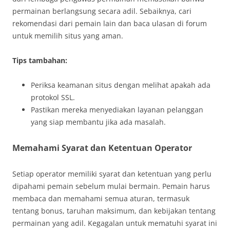
permainan berlangsung secara adil. Sebaiknya, cari
rekomendasi dari pemain lain dan baca ulasan di forum
untuk memilih situs yang aman.
Tips tambahan:
Periksa keamanan situs dengan melihat apakah ada
protokol SSL.
Pastikan mereka menyediakan layanan pelanggan
yang siap membantu jika ada masalah.
Memahami Syarat dan Ketentuan Operator
Setiap operator memiliki syarat dan ketentuan yang perlu
dipahami pemain sebelum mulai bermain. Pemain harus
membaca dan memahami semua aturan, termasuk
tentang bonus, taruhan maksimum, dan kebijakan tentang
permainan yang adil. Kegagalan untuk mematuhi syarat ini