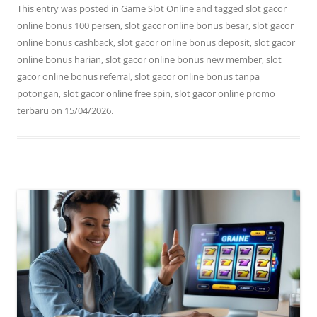
This entry was posted in
Game Slot Online
and tagged
slot gacor
online bonus 100 persen
,
slot gacor online bonus besar
,
slot gacor
online bonus cashback
,
slot gacor online bonus deposit
,
slot gacor
online bonus harian
,
slot gacor online bonus new member
,
slot
gacor online bonus referral
,
slot gacor online bonus tanpa
potongan
,
slot gacor online free spin
,
slot gacor online promo
terbaru
on
15/04/2026
.