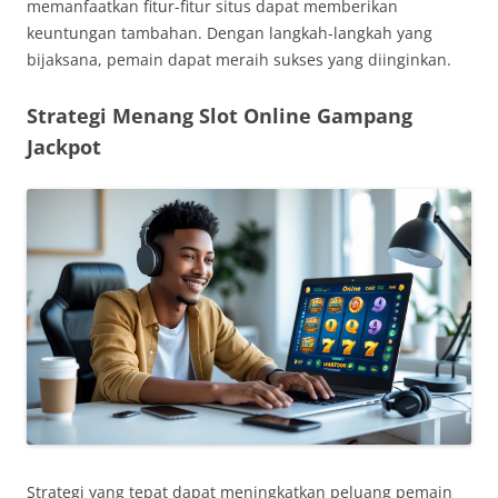
memanfaatkan fitur-fitur situs dapat memberikan
keuntungan tambahan. Dengan langkah-langkah yang
bijaksana, pemain dapat meraih sukses yang diinginkan.
Strategi Menang Slot Online Gampang
Jackpot
Strategi yang tepat dapat meningkatkan peluang pemain