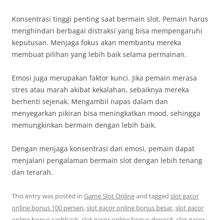
Konsentrasi tinggi penting saat bermain slot. Pemain harus
menghindari berbagai distraksi yang bisa mempengaruhi
keputusan. Menjaga fokus akan membantu mereka
membuat pilihan yang lebih baik selama permainan.
Emosi juga merupakan faktor kunci. Jika pemain merasa
stres atau marah akibat kekalahan, sebaiknya mereka
berhenti sejenak. Mengambil napas dalam dan
menyegarkan pikiran bisa meningkatkan mood, sehingga
memungkinkan bermain dengan lebih baik.
Dengan menjaga konsentrasi dan emosi, pemain dapat
menjalani pengalaman bermain slot dengan lebih tenang
dan terarah.
This entry was posted in
Game Slot Online
and tagged
slot gacor
online bonus 100 persen
,
slot gacor online bonus besar
,
slot gacor
online bonus cashback
,
slot gacor online bonus deposit
,
slot gacor