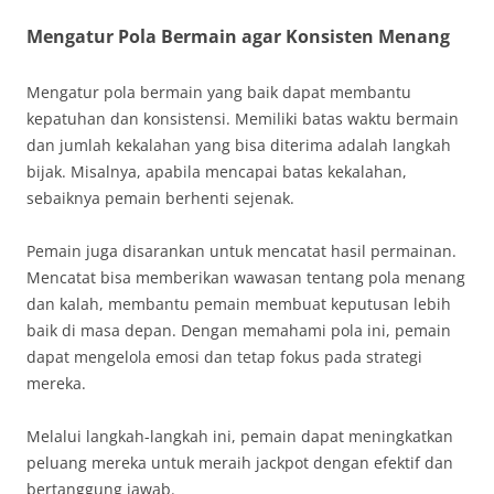
Mengatur Pola Bermain agar Konsisten Menang
Mengatur pola bermain yang baik dapat membantu
kepatuhan dan konsistensi. Memiliki batas waktu bermain
dan jumlah kekalahan yang bisa diterima adalah langkah
bijak. Misalnya, apabila mencapai batas kekalahan,
sebaiknya pemain berhenti sejenak.
Pemain juga disarankan untuk mencatat hasil permainan.
Mencatat bisa memberikan wawasan tentang pola menang
dan kalah, membantu pemain membuat keputusan lebih
baik di masa depan. Dengan memahami pola ini, pemain
dapat mengelola emosi dan tetap fokus pada strategi
mereka.
Melalui langkah-langkah ini, pemain dapat meningkatkan
peluang mereka untuk meraih jackpot dengan efektif dan
bertanggung jawab.