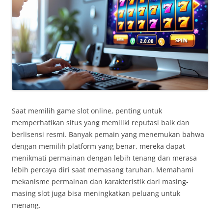
Saat memilih game slot online, penting untuk
memperhatikan situs yang memiliki reputasi baik dan
berlisensi resmi. Banyak pemain yang menemukan bahwa
dengan memilih platform yang benar, mereka dapat
menikmati permainan dengan lebih tenang dan merasa
lebih percaya diri saat memasang taruhan. Memahami
mekanisme permainan dan karakteristik dari masing-
masing slot juga bisa meningkatkan peluang untuk
menang.