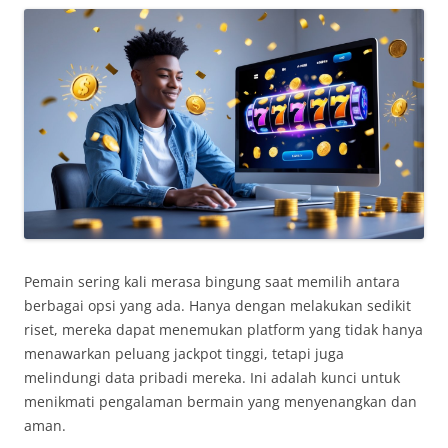
Pemain sering kali merasa bingung saat memilih antara
berbagai opsi yang ada. Hanya dengan melakukan sedikit
riset, mereka dapat menemukan platform yang tidak hanya
menawarkan peluang jackpot tinggi, tetapi juga
melindungi data pribadi mereka. Ini adalah kunci untuk
menikmati pengalaman bermain yang menyenangkan dan
aman.