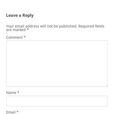
Leave a Reply
Your email address will not be published.
Required fields
are marked
*
Comment
*
Name
*
Email
*