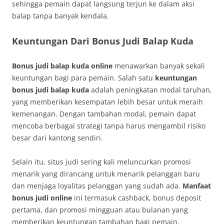
sehingga pemain dapat langsung terjun ke dalam aksi
balap tanpa banyak kendala.
Keuntungan Dari Bonus Judi Balap Kuda
Bonus judi balap kuda online
menawarkan banyak sekali
keuntungan bagi para pemain. Salah satu
keuntungan
bonus judi balap kuda
adalah peningkatan modal taruhan,
yang memberikan kesempatan lebih besar untuk meraih
kemenangan. Dengan tambahan modal, pemain dapat
mencoba berbagai strategi tanpa harus mengambil risiko
besar dari kantong sendiri.
Selain itu, situs judi sering kali meluncurkan promosi
menarik yang dirancang untuk menarik pelanggan baru
dan menjaga loyalitas pelanggan yang sudah ada.
Manfaat
bonus judi online
ini termasuk cashback, bonus deposit
pertama, dan promosi mingguan atau bulanan yang
memberikan keuntungan tambahan bagi pemain.