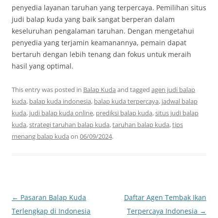
penyedia layanan taruhan yang terpercaya. Pemilihan situs
judi balap kuda yang baik sangat berperan dalam
keseluruhan pengalaman taruhan. Dengan mengetahui
penyedia yang terjamin keamanannya, pemain dapat
bertaruh dengan lebih tenang dan fokus untuk meraih
hasil yang optimal.
This entry was posted in
Balap Kuda
and tagged
agen judi balap
kuda
,
balap kuda indonesia
,
balap kuda terpercaya
,
jadwal balap
kuda
,
judi balap kuda online
,
prediksi balap kuda
,
situs judi balap
kuda
,
strategi taruhan balap kuda
,
taruhan balap kuda
,
tips
menang balap kuda
on
06/09/2024
.
Post
←
Pasaran Balap Kuda
Daftar Agen Tembak Ikan
navigation
Terlengkap di Indonesia
Terpercaya Indonesia
→