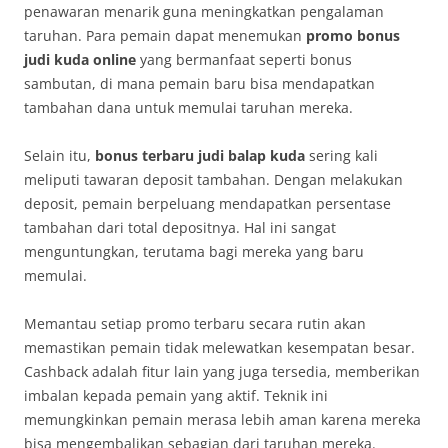
penawaran menarik guna meningkatkan pengalaman
taruhan. Para pemain dapat menemukan
promo bonus
judi kuda online
yang bermanfaat seperti bonus
sambutan, di mana pemain baru bisa mendapatkan
tambahan dana untuk memulai taruhan mereka.
Selain itu,
bonus terbaru judi balap kuda
sering kali
meliputi tawaran deposit tambahan. Dengan melakukan
deposit, pemain berpeluang mendapatkan persentase
tambahan dari total depositnya. Hal ini sangat
menguntungkan, terutama bagi mereka yang baru
memulai.
Memantau setiap promo terbaru secara rutin akan
memastikan pemain tidak melewatkan kesempatan besar.
Cashback adalah fitur lain yang juga tersedia, memberikan
imbalan kepada pemain yang aktif. Teknik ini
memungkinkan pemain merasa lebih aman karena mereka
bisa mengembalikan sebagian dari taruhan mereka.