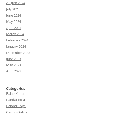
August 2024
July 2024
June 2024
May 2024
April 2024
March 2024
February 2024
January 2024
December 2023
June 2023
May 2023
April 2023
Categories
Balap Kuda
Bandar Bola
Bandar Togel
Casino Online