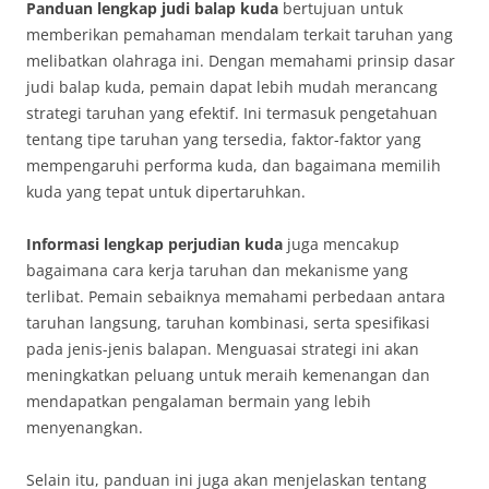
Panduan lengkap judi balap kuda
bertujuan untuk
memberikan pemahaman mendalam terkait taruhan yang
melibatkan olahraga ini. Dengan memahami prinsip dasar
judi balap kuda, pemain dapat lebih mudah merancang
strategi taruhan yang efektif. Ini termasuk pengetahuan
tentang tipe taruhan yang tersedia, faktor-faktor yang
mempengaruhi performa kuda, dan bagaimana memilih
kuda yang tepat untuk dipertaruhkan.
Informasi lengkap perjudian kuda
juga mencakup
bagaimana cara kerja taruhan dan mekanisme yang
terlibat. Pemain sebaiknya memahami perbedaan antara
taruhan langsung, taruhan kombinasi, serta spesifikasi
pada jenis-jenis balapan. Menguasai strategi ini akan
meningkatkan peluang untuk meraih kemenangan dan
mendapatkan pengalaman bermain yang lebih
menyenangkan.
Selain itu, panduan ini juga akan menjelaskan tentang