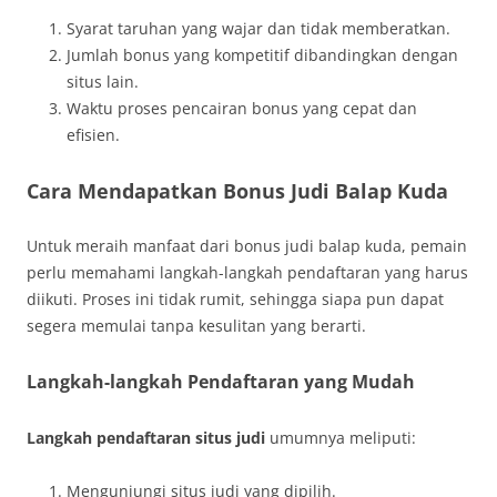
Syarat taruhan yang wajar dan tidak memberatkan.
Jumlah bonus yang kompetitif dibandingkan dengan
situs lain.
Waktu proses pencairan bonus yang cepat dan
efisien.
Cara Mendapatkan Bonus Judi Balap Kuda
Untuk meraih manfaat dari bonus judi balap kuda, pemain
perlu memahami langkah-langkah pendaftaran yang harus
diikuti. Proses ini tidak rumit, sehingga siapa pun dapat
segera memulai tanpa kesulitan yang berarti.
Langkah-langkah Pendaftaran yang Mudah
Langkah pendaftaran situs judi
umumnya meliputi:
Mengunjungi situs judi yang dipilih.