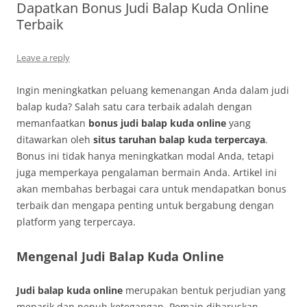
Dapatkan Bonus Judi Balap Kuda Online
Terbaik
Leave a reply
Ingin meningkatkan peluang kemenangan Anda dalam judi
balap kuda? Salah satu cara terbaik adalah dengan
memanfaatkan
bonus judi balap kuda online
yang
ditawarkan oleh
situs taruhan balap kuda terpercaya
.
Bonus ini tidak hanya meningkatkan modal Anda, tetapi
juga memperkaya pengalaman bermain Anda. Artikel ini
akan membahas berbagai cara untuk mendapatkan bonus
terbaik dan mengapa penting untuk bergabung dengan
platform yang terpercaya.
Mengenal Judi Balap Kuda Online
Judi balap kuda online
merupakan bentuk perjudian yang
menarik dan penuh ketegangan. Pemain diharuskan