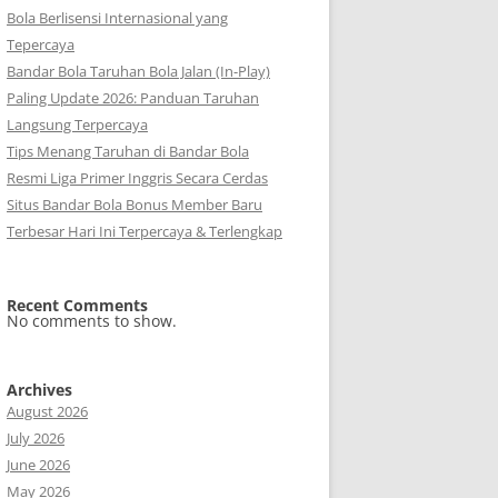
Bola Berlisensi Internasional yang
Tepercaya
Bandar Bola Taruhan Bola Jalan (In-Play)
Paling Update 2026: Panduan Taruhan
Langsung Terpercaya
Tips Menang Taruhan di Bandar Bola
Resmi Liga Primer Inggris Secara Cerdas
Situs Bandar Bola Bonus Member Baru
Terbesar Hari Ini Terpercaya & Terlengkap
Recent Comments
No comments to show.
Archives
August 2026
July 2026
June 2026
May 2026