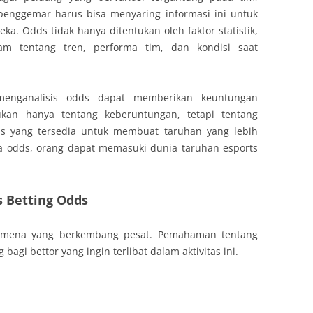
penggemar harus bisa menyaring informasi ini untuk
. Odds tidak hanya ditentukan oleh faktor statistik,
am tentang tren, performa tim, dan kondisi saat
enganalisis odds dapat memberikan keuntungan
bukan hanya tentang keberuntungan, tetapi tentang
is yang tersedia untuk membuat taruhan yang lebih
a odds, orang dapat memasuki dunia taruhan esports
s Betting Odds
nomena yang berkembang pesat. Pemahaman tentang
bagi bettor yang ingin terlibat dalam aktivitas ini.