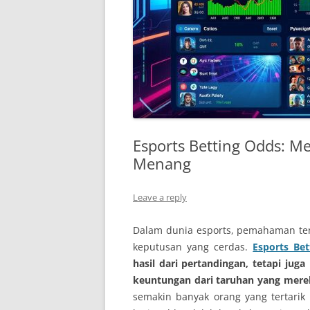
Esports Betting Odds:
Menang
Leave a reply
Dalam dunia esports, pemahaman te
keputusan yang cerdas.
Esports Be
hasil dari pertandingan, tetapi ju
keuntungan dari taruhan yang mere
semakin banyak orang yang tertarik