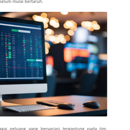
belum mulai bertaruh.
gai peluang yang bervariasi tergantung pada tim,