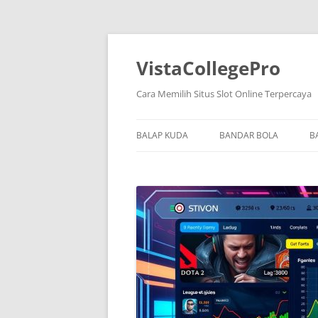
VistaCollegePro
Cara Memilih Situs Slot Online Terpercaya
BALAP KUDA
BANDAR BOLA
B