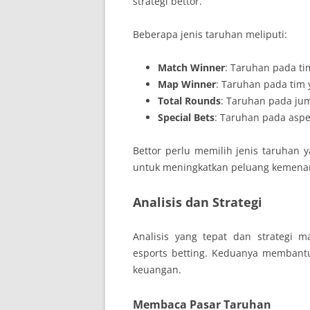
strategi bettor.
Beberapa jenis taruhan meliputi:
Match Winner
: Taruhan pada t
Map Winner
: Taruhan pada tim
Total Rounds
: Taruhan pada ju
Special Bets
: Taruhan pada aspe
Bettor perlu memilih jenis taruhan
untuk meningkatkan peluang kemena
Analisis dan Strategi
Analisis yang tepat dan strategi 
esports betting. Keduanya membant
keuangan.
Membaca Pasar Taruhan