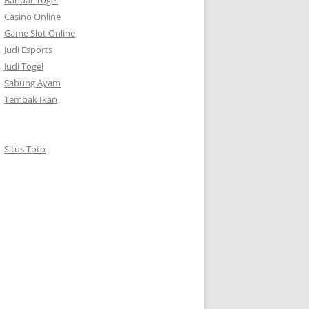
Bandar Togel
Casino Online
Game Slot Online
Judi Esports
Judi Togel
Sabung Ayam
Tembak Ikan
Situs Toto