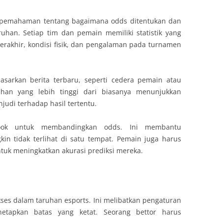
 pemahaman tentang bagaimana odds ditentukan dan
uhan. Setiap tim dan pemain memiliki statistik yang
terakhir, kondisi fisik, dan pengalaman pada turnamen
asarkan berita terbaru, seperti cedera pemain atau
han yang lebih tinggi dari biasanya menunjukkan
judi terhadap hasil tertentu.
sbook untuk membandingkan odds. Ini membantu
in tidak terlihat di satu tempat. Pemain juga harus
untuk meningkatkan akurasi prediksi mereka.
ses dalam taruhan esports. Ini melibatkan pengaturan
tapkan batas yang ketat. Seorang bettor harus