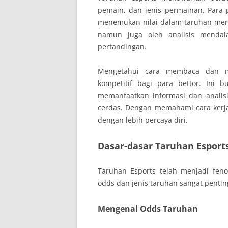
pemain, dan jenis permainan. Para 
menemukan nilai dalam taruhan mereka
namun juga oleh analisis mendal
pertandingan.
Mengetahui cara membaca dan m
kompetitif bagi para bettor. Ini 
memanfaatkan informasi dan analis
cerdas. Dengan memahami cara kerj
dengan lebih percaya diri.
Dasar-dasar Taruhan Esport
Taruhan Esports telah menjadi fe
odds dan jenis taruhan sangat penting 
Mengenal Odds Taruhan