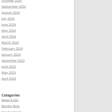
October 2024
September 2024
August 2024
July 2024
June 2024
May 2024
April 2024
March 2024
February 2024
January 2024
December 2023
June 2023
May 2023
April 2023
Categories
Balap Kuda
Bandar Bola