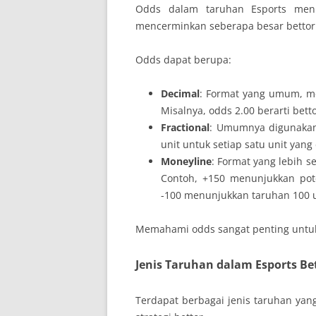
Odds dalam taruhan Esports menu
mencerminkan seberapa besar bettor 
Odds dapat berupa:
Decimal
: Format yang umum, m
Misalnya, odds 2.00 berarti bett
Fractional
: Umumnya digunakan 
unit untuk setiap satu unit yang
Moneyline
: Format yang lebih s
Contoh, +150 menunjukkan pot
-100 menunjukkan taruhan 100 
Memahami odds sangat penting untuk
Jenis Taruhan dalam Esports Be
Terdapat berbagai jenis taruhan yang