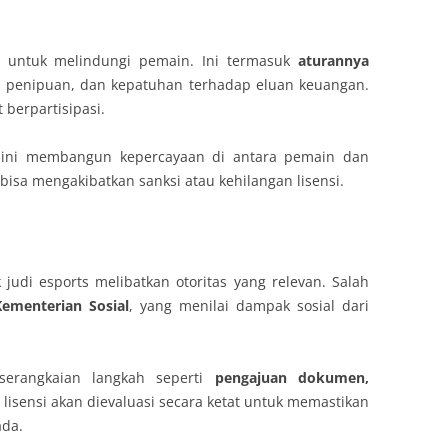
i untuk melindungi pemain. Ini termasuk
aturannya
n penipuan, dan kepatuhan terhadap eluan keuangan.
berpartisipasi.
 ini membangun kepercayaan di antara pemain dan
isa mengakibatkan sanksi atau kehilangan lisensi.
 judi esports melibatkan otoritas yang relevan. Salah
Kementerian Sosial
, yang menilai dampak sosial dari
serangkaian langkah seperti
pengajuan dokumen,
 lisensi akan dievaluasi secara ketat untuk memastikan
ada.