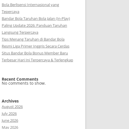
Bola Berlisensi Internasional yang
Tepercaya
Bandar Bola Taruhan Bola Jalan (In-Play)
Paling Update 2026: Panduan Taruhan
Langsung Terpercaya
Tips Menang Taruhan di Bandar Bola
Resmi Liga Primer Inggris Secara Cerdas
Situs Bandar Bola Bonus Member Baru
Terbesar Hari Ini Terpercaya & Terlengkap
Recent Comments
No comments to show.
Archives
August 2026
July 2026
June 2026
May 2026