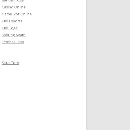
Bandar Togel
Casino Online
Game Slot Online
Judi Esports
Judi Togel
Sabung Ayam
Tembak Ikan
Situs Toto