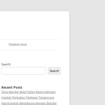
TEMBAK IKAN
Search
Search
Recent Posts
Situs Bandar Bola Parlay Resmi dengan
Hadiah Perkalian Terbesar Terpercaya
Keuntungan Bergabung dengan Bandar