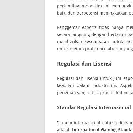
pertandingan dan tim. Ini memungk
baik, dan berpotensi meningkatkan 
Penggemar esports tidak hanya men
secara langsung dengan bertaruh pad
memberikan kesempatan untuk men
untuk meraih profit dari hiburan yang
Regulasi dan Lisensi
Regulasi dan lisensi untuk judi es
keadilan dalam industri ini. Aspek
perizinan yang diterapkan di Indonesi
Standar Regulasi Internasional
Standar internasional untuk judi espo
adalah
International Gaming Standa