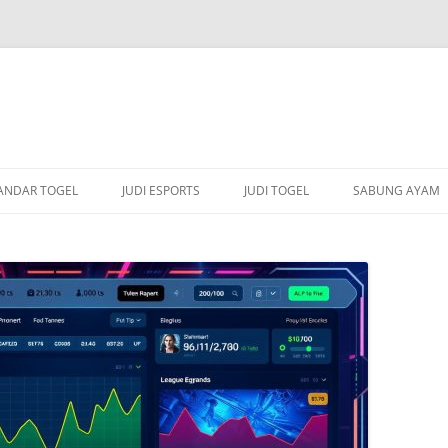
Skip
to
ANDAR TOGEL
JUDI ESPORTS
JUDI TOGEL
SABUNG AYAM
content