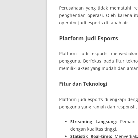
Perusahaan yang tidak mematuhi re
penghentian operasi. Oleh karena it
operator judi esports di tanah air.
Platform Judi Esports
Platform judi esports menyediak
pengguna. Berfokus pada fitur tekn
memiliki akses yang mudah dan aman 
Fitur dan Teknologi
Platform judi esports dilengkapi deng
pengguna yang ramah dan responsif,
Streaming Langsung:
Pemain d
dengan kualitas tinggi.
Statistik Real-time:
Menyediaka