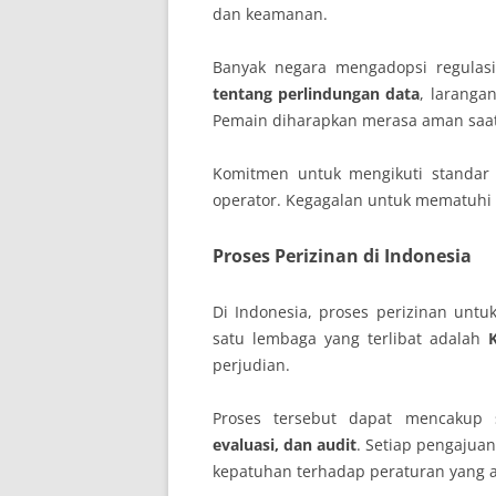
dan keamanan.
Banyak negara mengadopsi regulas
tentang perlindungan data
, laranga
Pemain diharapkan merasa aman saat 
Komitmen untuk mengikuti standar
operator. Kegagalan untuk mematuhi b
Proses Perizinan di Indonesia
Di Indonesia, proses perizinan untuk
satu lembaga yang terlibat adalah
perjudian.
Proses tersebut dapat mencakup 
evaluasi, dan audit
. Setiap pengajuan
kepatuhan terhadap peraturan yang 