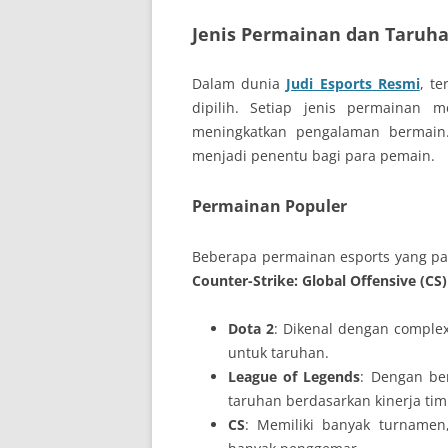
Jenis Permainan dan Taruh
Dalam dunia
Judi Esports Resmi
, t
dipilih. Setiap jenis permainan
meningkatkan pengalaman bermain. 
menjadi penentu bagi para pemain.
Permainan Populer
Beberapa permainan esports yang pal
Counter-Strike: Global Offensive (CS)
Dota 2
: Dikenal dengan complex
untuk taruhan.
League of Legends
: Dengan be
taruhan berdasarkan kinerja tim
CS
: Memiliki banyak turnamen