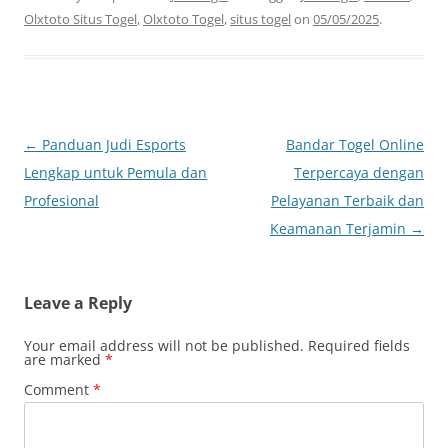
Olxtoto Situs Togel
,
Olxtoto Togel
,
situs togel
on
05/05/2025
.
Post
←
Panduan Judi Esports
Bandar Togel Online
navigation
Lengkap untuk Pemula dan
Terpercaya dengan
Profesional
Pelayanan Terbaik dan
Keamanan Terjamin
→
Leave a Reply
Your email address will not be published.
Required fields
are marked
*
Comment
*