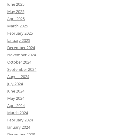
June 2025
May 2025
April 2025
March 2025
February 2025
January 2025
December 2024
November 2024
October 2024
September 2024
August 2024
July 2024
June 2024
May 2024
April 2024
March 2024
February 2024
January 2024
December 2023