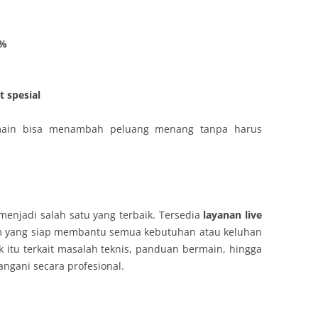
0%
t spesial
main bisa menambah peluang menang tanpa harus
menjadi salah satu yang terbaik. Tersedia
layanan live
m yang siap membantu semua kebutuhan atau keluhan
 itu terkait masalah teknis, panduan bermain, hingga
angani secara profesional.