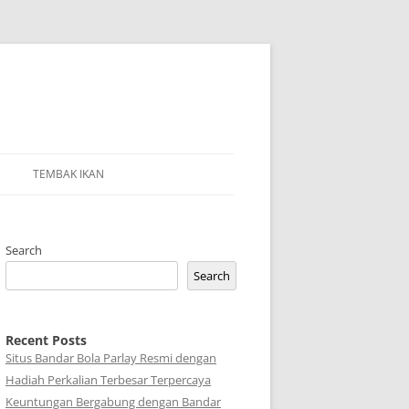
TEMBAK IKAN
Search
Search
Recent Posts
Situs Bandar Bola Parlay Resmi dengan
Hadiah Perkalian Terbesar Terpercaya
Keuntungan Bergabung dengan Bandar