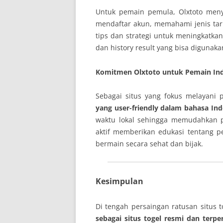
Untuk pemain pemula, Olxtoto men
mendaftar akun, memahami jenis taruh
tips dan strategi untuk meningkatkan
dan history result yang bisa diguna
Komitmen Olxtoto untuk Pemain In
Sebagai situs yang fokus melayani 
yang user-friendly dalam bahasa Ind
waktu lokal sehingga memudahkan p
aktif memberikan edukasi tentang 
bermain secara sehat dan bijak.
Kesimpulan
Di tengah persaingan ratusan situs t
sebagai situs togel resmi dan terpe