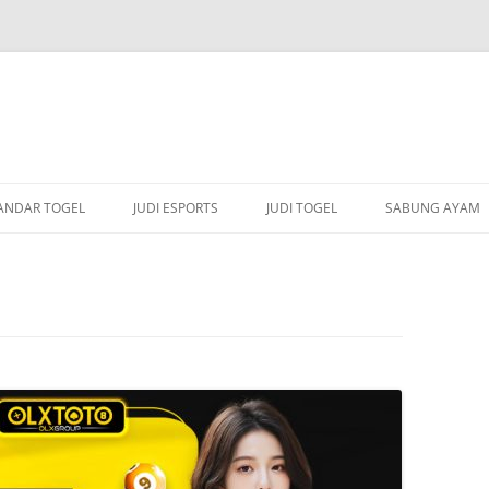
Skip
to
ANDAR TOGEL
JUDI ESPORTS
JUDI TOGEL
SABUNG AYAM
content