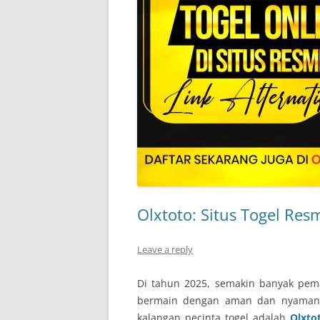
Olxtoto: Situs Togel Res
Leave a reply
Di tahun 2025, semakin banyak pema
bermain dengan aman dan nyaman. 
kalangan pecinta togel adalah
Olxto