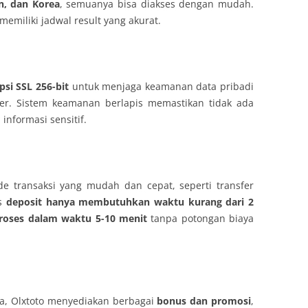
n, dan Korea
, semuanya bisa diakses dengan mudah.
memiliki jadwal result yang akurat.
psi SSL 256-bit
untuk menjaga keamanan data pribadi
r. Sistem keamanan berlapis memastikan tidak ada
informasi sensitif.
e transaksi yang mudah dan cepat, seperti transfer
es
deposit hanya membutuhkan waktu kurang dari 2
proses dalam waktu 5-10 menit
tanpa potongan biaya
, Olxtoto menyediakan berbagai
bonus dan promosi
,