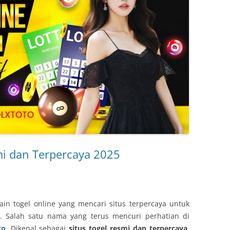
mi dan Terpercaya 2025
in togel online yang mencari situs terpercaya untuk
Salah satu nama yang terus mencuri perhatian di
to
. Dikenal sebagai
situs togel resmi dan terpercaya
,