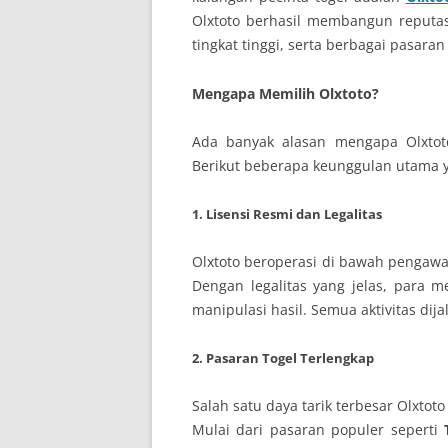
Olxtoto berhasil membangun reputas
tingkat tinggi, serta berbagai pasaran
Mengapa Memilih Olxtoto?
Ada banyak alasan mengapa Olxtoto
Berikut beberapa keunggulan utama 
1.
Lisensi Resmi dan Legalitas
Olxtoto beroperasi di bawah pengawasa
Dengan legalitas yang jelas, para 
manipulasi hasil. Semua aktivitas dij
2.
Pasaran Togel Terlengkap
Salah satu daya tarik terbesar Olxtot
Mulai dari pasaran populer seperti