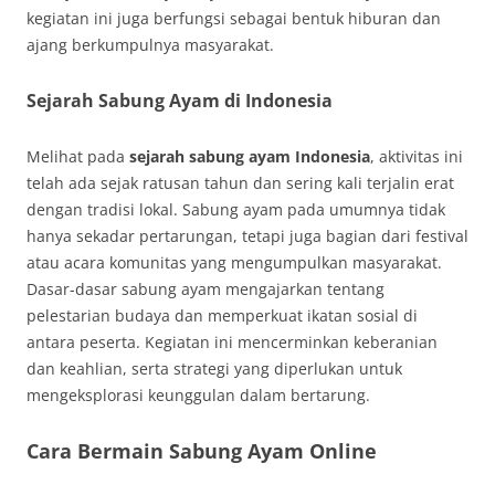
kegiatan ini juga berfungsi sebagai bentuk hiburan dan
ajang berkumpulnya masyarakat.
Sejarah Sabung Ayam di Indonesia
Melihat pada
sejarah sabung ayam Indonesia
, aktivitas ini
telah ada sejak ratusan tahun dan sering kali terjalin erat
dengan tradisi lokal. Sabung ayam pada umumnya tidak
hanya sekadar pertarungan, tetapi juga bagian dari festival
atau acara komunitas yang mengumpulkan masyarakat.
Dasar-dasar sabung ayam mengajarkan tentang
pelestarian budaya dan memperkuat ikatan sosial di
antara peserta. Kegiatan ini mencerminkan keberanian
dan keahlian, serta strategi yang diperlukan untuk
mengeksplorasi keunggulan dalam bertarung.
Cara Bermain Sabung Ayam Online