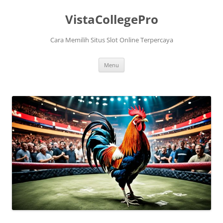
VistaCollegePro
Cara Memilih Situs Slot Online Terpercaya
Skip
Menu
to
content