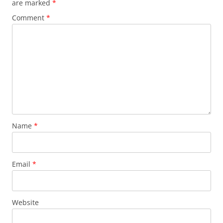
are marked
*
Comment
*
Name
*
Email
*
Website