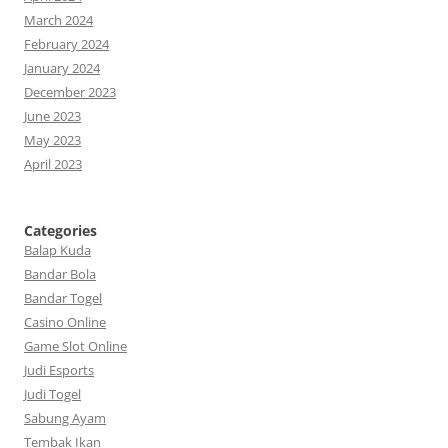
March 2024
February 2024
January 2024
December 2023
June 2023
May 2023
April 2023
Categories
Balap Kuda
Bandar Bola
Bandar Togel
Casino Online
Game Slot Online
Judi Esports
Judi Togel
Sabung Ayam
Tembak Ikan