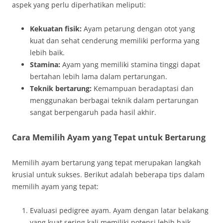
aspek yang perlu diperhatikan meliputi:
Kekuatan fisik:
Ayam petarung dengan otot yang
kuat dan sehat cenderung memiliki performa yang
lebih baik.
Stamina:
Ayam yang memiliki stamina tinggi dapat
bertahan lebih lama dalam pertarungan.
Teknik bertarung:
Kemampuan beradaptasi dan
menggunakan berbagai teknik dalam pertarungan
sangat berpengaruh pada hasil akhir.
Cara Memilih Ayam yang Tepat untuk Bertarung
Memilih ayam bertarung yang tepat merupakan langkah
krusial untuk sukses. Berikut adalah beberapa tips dalam
memilih ayam yang tepat:
Evaluasi pedigree ayam. Ayam dengan latar belakang
yang kuat sering kali memiliki potensi lebih baik.