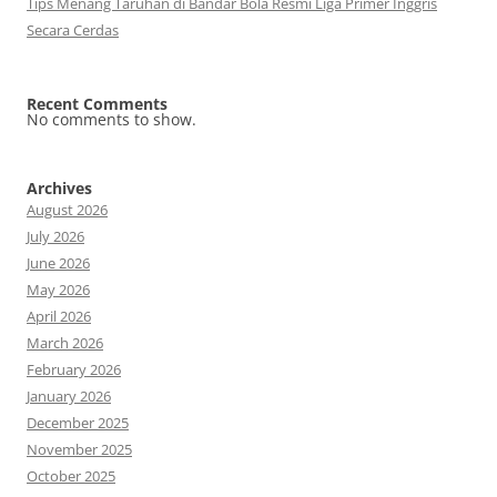
Tips Menang Taruhan di Bandar Bola Resmi Liga Primer Inggris
Secara Cerdas
Recent Comments
No comments to show.
Archives
August 2026
July 2026
June 2026
May 2026
April 2026
March 2026
February 2026
January 2026
December 2025
November 2025
October 2025