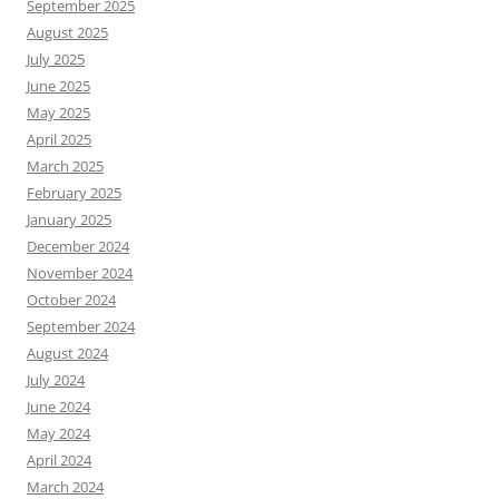
September 2025
August 2025
July 2025
June 2025
May 2025
April 2025
March 2025
February 2025
January 2025
December 2024
November 2024
October 2024
September 2024
August 2024
July 2024
June 2024
May 2024
April 2024
March 2024