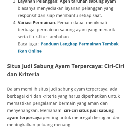
Layanan Pelanggan
:
Agen taruhan sabung ayam
biasanya menyediakan layanan pelanggan yang
responsif dan siap membantu setiap saat.
Variasi Permainan
: Pemain dapat menikmati
berbagai permainan sabung ayam yang menarik
serta fitur-fitur tambahan.
Baca Juga :
Panduan Lengkap Permainan Tembak
Ikan Online
Situs Judi Sabung Ayam Terpercaya: Ciri-Ciri
dan Kriteria
Dalam memilih situs judi sabung ayam terpercaya, ada
berbagai ciri dan kriteria yang harus diperhatikan untuk
memastikan pengalaman bermain yang aman dan
menyenangkan. Memahami
ciri-ciri situs judi sabung
ayam terpercaya
penting untuk mencegah kerugian dan
meningkatkan peluang menang.