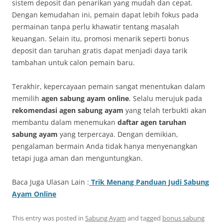
sistem deposit dan penarikan yang mudah dan cepat.
Dengan kemudahan ini, pemain dapat lebih fokus pada
permainan tanpa perlu khawatir tentang masalah
keuangan. Selain itu, promosi menarik seperti bonus
deposit dan taruhan gratis dapat menjadi daya tarik
tambahan untuk calon pemain baru.
Terakhir, kepercayaan pemain sangat menentukan dalam
memilih
agen sabung ayam online
. Selalu merujuk pada
rekomendasi agen sabung ayam
yang telah terbukti akan
membantu dalam menemukan
daftar agen taruhan
sabung ayam
yang terpercaya. Dengan demikian,
pengalaman bermain Anda tidak hanya menyenangkan
tetapi juga aman dan menguntungkan.
Baca Juga Ulasan Lain :
Trik Menang Panduan Judi Sabung
Ayam Online
This entry was posted in
Sabung Ayam
and tagged
bonus sabung