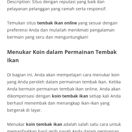
Description: Situs dengan reputasi yang baik dan
pelayanan pelanggan yang ramah serta responsif.
Temukan situs
tembak ikan online
yang sesuai dengan
preferensi Anda dan mulailah menikmati pengalaman
bermain yang seru dan menguntungkan!
Menukar Koin dalam Permainan Tembak
Ikan
Di bagian ini, Anda akan mempelajari cara menukar koin
yang Anda peroleh dalam permainan tembak ikan. Ketika
Anda bermain permainan tembak ikan online, Anda akan
dikompensasi dengan
koin tembak ikan
setiap kali Anda
berhasil menembak dan menangkap ikan-ikan yang
bergerak di layar.
Menukar
koin tembak ikan
adalah salah satu cara untuk
memanfaatkan hasil jerih payah Anda dalam permainan.