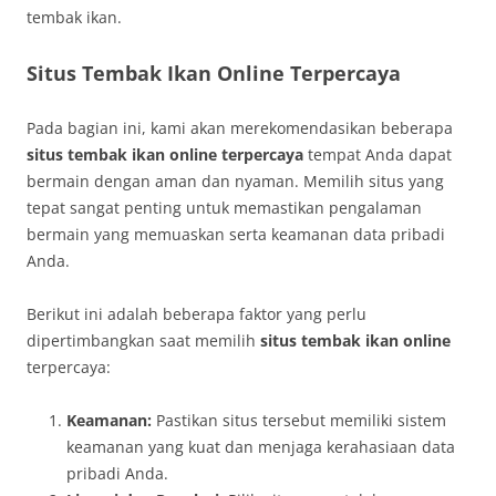
tembak ikan.
Situs Tembak Ikan Online Terpercaya
Pada bagian ini, kami akan merekomendasikan beberapa
situs tembak ikan online terpercaya
tempat Anda dapat
bermain dengan aman dan nyaman. Memilih situs yang
tepat sangat penting untuk memastikan pengalaman
bermain yang memuaskan serta keamanan data pribadi
Anda.
Berikut ini adalah beberapa faktor yang perlu
dipertimbangkan saat memilih
situs tembak ikan online
terpercaya:
Keamanan:
Pastikan situs tersebut memiliki sistem
keamanan yang kuat dan menjaga kerahasiaan data
pribadi Anda.