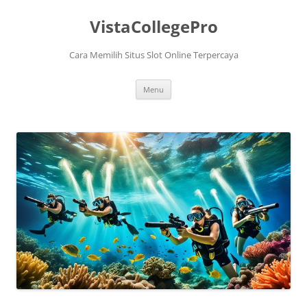
VistaCollegePro
Cara Memilih Situs Slot Online Terpercaya
Skip
Menu
to
content