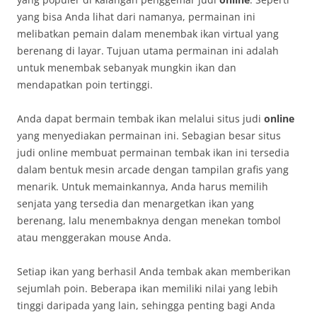
yang bisa Anda lihat dari namanya, permainan ini
melibatkan pemain dalam menembak ikan virtual yang
berenang di layar. Tujuan utama permainan ini adalah
untuk menembak sebanyak mungkin ikan dan
mendapatkan poin tertinggi.
Anda dapat bermain tembak ikan melalui situs judi
online
yang menyediakan permainan ini. Sebagian besar situs
judi online membuat permainan tembak ikan ini tersedia
dalam bentuk mesin arcade dengan tampilan grafis yang
menarik. Untuk memainkannya, Anda harus memilih
senjata yang tersedia dan menargetkan ikan yang
berenang, lalu menembaknya dengan menekan tombol
atau menggerakan mouse Anda.
Setiap ikan yang berhasil Anda tembak akan memberikan
sejumlah poin. Beberapa ikan memiliki nilai yang lebih
tinggi daripada yang lain, sehingga penting bagi Anda