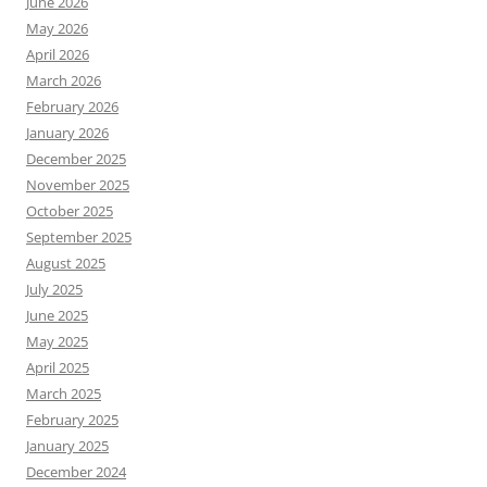
June 2026
May 2026
April 2026
March 2026
February 2026
January 2026
December 2025
November 2025
October 2025
September 2025
August 2025
July 2025
June 2025
May 2025
April 2025
March 2025
February 2025
January 2025
December 2024