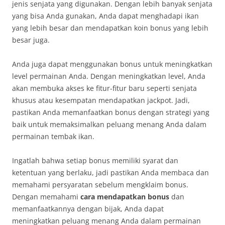
jenis senjata yang digunakan. Dengan lebih banyak senjata
yang bisa Anda gunakan, Anda dapat menghadapi ikan
yang lebih besar dan mendapatkan koin bonus yang lebih
besar juga.
Anda juga dapat menggunakan bonus untuk meningkatkan
level permainan Anda. Dengan meningkatkan level, Anda
akan membuka akses ke fitur-fitur baru seperti senjata
khusus atau kesempatan mendapatkan jackpot. Jadi,
pastikan Anda memanfaatkan bonus dengan strategi yang
baik untuk memaksimalkan peluang menang Anda dalam
permainan tembak ikan.
Ingatlah bahwa setiap bonus memiliki syarat dan
ketentuan yang berlaku, jadi pastikan Anda membaca dan
memahami persyaratan sebelum mengklaim bonus.
Dengan memahami
cara mendapatkan bonus
dan
memanfaatkannya dengan bijak, Anda dapat
meningkatkan peluang menang Anda dalam permainan