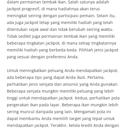
dalam permainan tembak ikan. Salah satunya adalah
jackpot progresif, di mana hadiahnya akan terus
meningkat seiring dengan partisipasi pemain. Selain itu,
ada juga jackpot tetap yang memiliki hadiah yang telah
ditentukan sejak awal dan tidak berubah seiring waktu.
Tidak sedikit juga permainan tembak ikan yang memiliki
beberapa tingkatan jackpot, di mana setiap tingkatannya
memiliki hadiah yang berbeda-beda. Pilihlah jenis jackpot
yang sesuai dengan preferensi Anda.
Untuk meningkatkan peluang Anda mendapatkan jackpot,
ada beberapa tips yang dapat Anda ikuti. Pertama,
perhatikan jenis senjata dan amunisi yang Anda gunakan.
Beberapa senjata mungkin memiliki peluang yang lebih
tinggi untuk mendapatkan jackpot. Kedua, perhatikan pola
pergerakan ikan pada layar. Beberapa ikan mungkin lebih
sering muncul daripada yang lain. Mengamati pola ini
dapat membantu Anda memilih target yang tepat untuk
mendapatkan jackpot. Terakhir, kelola kredit Anda dengan