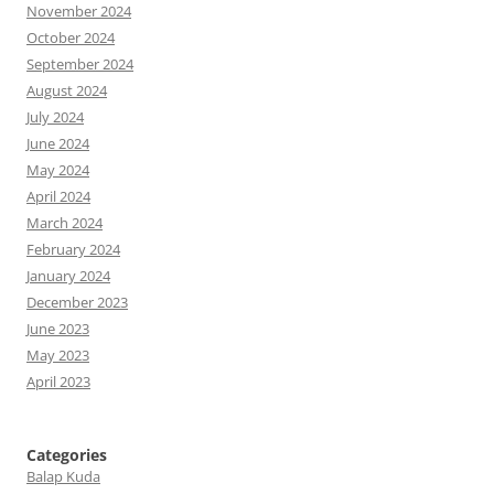
November 2024
October 2024
September 2024
August 2024
July 2024
June 2024
May 2024
April 2024
March 2024
February 2024
January 2024
December 2023
June 2023
May 2023
April 2023
Categories
Balap Kuda