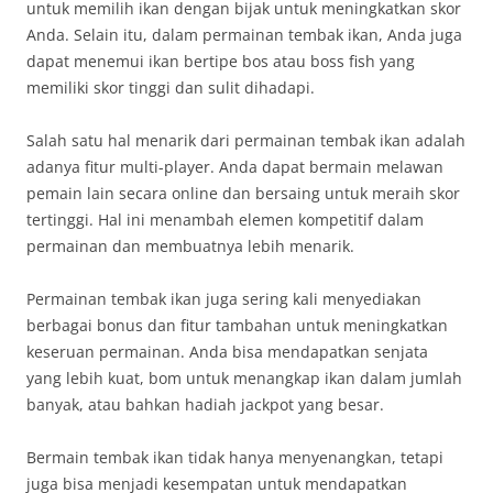
untuk memilih ikan dengan bijak untuk meningkatkan skor
Anda. Selain itu, dalam permainan tembak ikan, Anda juga
dapat menemui ikan bertipe bos atau boss fish yang
memiliki skor tinggi dan sulit dihadapi.
Salah satu hal menarik dari permainan tembak ikan adalah
adanya fitur multi-player. Anda dapat bermain melawan
pemain lain secara online dan bersaing untuk meraih skor
tertinggi. Hal ini menambah elemen kompetitif dalam
permainan dan membuatnya lebih menarik.
Permainan tembak ikan juga sering kali menyediakan
berbagai bonus dan fitur tambahan untuk meningkatkan
keseruan permainan. Anda bisa mendapatkan senjata
yang lebih kuat, bom untuk menangkap ikan dalam jumlah
banyak, atau bahkan hadiah jackpot yang besar.
Bermain tembak ikan tidak hanya menyenangkan, tetapi
juga bisa menjadi kesempatan untuk mendapatkan