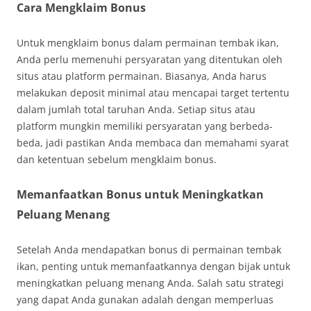
Cara Mengklaim Bonus
Untuk mengklaim bonus dalam permainan tembak ikan,
Anda perlu memenuhi persyaratan yang ditentukan oleh
situs atau platform permainan. Biasanya, Anda harus
melakukan deposit minimal atau mencapai target tertentu
dalam jumlah total taruhan Anda. Setiap situs atau
platform mungkin memiliki persyaratan yang berbeda-
beda, jadi pastikan Anda membaca dan memahami syarat
dan ketentuan sebelum mengklaim bonus.
Memanfaatkan Bonus untuk Meningkatkan
Peluang Menang
Setelah Anda mendapatkan bonus di permainan tembak
ikan, penting untuk memanfaatkannya dengan bijak untuk
meningkatkan peluang menang Anda. Salah satu strategi
yang dapat Anda gunakan adalah dengan memperluas