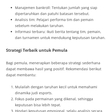
Manajemen bankroll: Tentukan jumlah yang siap
dipertaruhkan dan patuhi batasan tersebut.
Analisis tim: Pelajari performa tim dan pemain
sebelum melakukan taruhan.
Informasi terbaru: Ikuti berita tentang tim, pemain,
dan turnamen untuk mendukung keputusan taruhan.
Strategi Terbaik untuk Pemula
Bagi pemula, menerapkan beberapa strategi sederhana
dapat membawa hasil yang positif. Rekomendasi berikut
dapat membantu:
Mulailah dengan taruhan kecil untuk memahami
dinamika judi esports.
Fokus pada permainan yang dikenal, sehingga
keputusan bisa lebih tepat.
Hindari keputusan emosional, selalu analisis secara