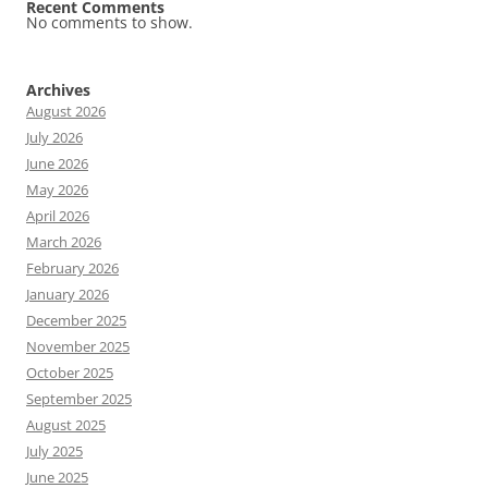
Recent Comments
No comments to show.
Archives
August 2026
July 2026
June 2026
May 2026
April 2026
March 2026
February 2026
January 2026
December 2025
November 2025
October 2025
September 2025
August 2025
July 2025
June 2025