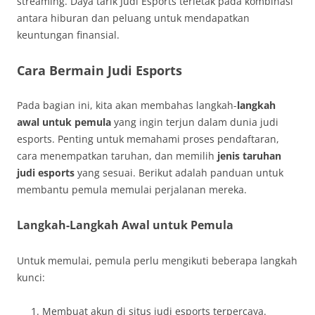
streaming. Daya tarik Judi Esports terletak pada kombinasi
antara hiburan dan peluang untuk mendapatkan
keuntungan finansial.
Cara Bermain Judi Esports
Pada bagian ini, kita akan membahas langkah-
langkah
awal untuk pemula
yang ingin terjun dalam dunia judi
esports. Penting untuk memahami proses pendaftaran,
cara menempatkan taruhan, dan memilih
jenis taruhan
judi esports
yang sesuai. Berikut adalah panduan untuk
membantu pemula memulai perjalanan mereka.
Langkah-Langkah Awal untuk Pemula
Untuk memulai, pemula perlu mengikuti beberapa langkah
kunci:
Membuat akun di situs judi esports terpercaya.