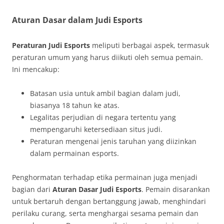
Aturan Dasar dalam Judi Esports
Peraturan Judi Esports
meliputi berbagai aspek, termasuk
peraturan umum yang harus diikuti oleh semua pemain.
Ini mencakup:
Batasan usia untuk ambil bagian dalam judi,
biasanya 18 tahun ke atas.
Legalitas perjudian di negara tertentu yang
mempengaruhi ketersediaan situs judi.
Peraturan mengenai jenis taruhan yang diizinkan
dalam permainan esports.
Penghormatan terhadap etika permainan juga menjadi
bagian dari
Aturan Dasar Judi Esports
. Pemain disarankan
untuk bertaruh dengan bertanggung jawab, menghindari
perilaku curang, serta menghargai sesama pemain dan