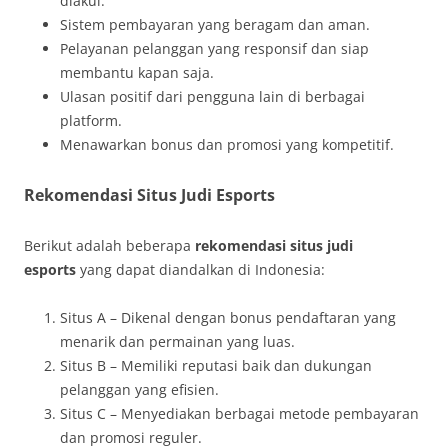
diakui.
Sistem pembayaran yang beragam dan aman.
Pelayanan pelanggan yang responsif dan siap
membantu kapan saja.
Ulasan positif dari pengguna lain di berbagai
platform.
Menawarkan bonus dan promosi yang kompetitif.
Rekomendasi Situs Judi Esports
Berikut adalah beberapa
rekomendasi situs judi
esports
yang dapat diandalkan di Indonesia:
Situs A – Dikenal dengan bonus pendaftaran yang
menarik dan permainan yang luas.
Situs B – Memiliki reputasi baik dan dukungan
pelanggan yang efisien.
Situs C – Menyediakan berbagai metode pembayaran
dan promosi reguler.