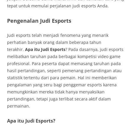
tepat untuk memulai perjalanan judi esports Anda.
Pengenalan Judi Esports
Judi esports telah menjadi fenomena yang menarik
perhatian banyak orang dalam beberapa tahun
terakhir.
Apa itu Judi Esports
? Pada dasarnya, judi esports
melibatkan taruhan pada berbagai kompetisi video game
profesional. Para peserta dapat memasang taruhan pada
hasil pertandingan, seperti pemenang pertandingan atau
statistik tertentu dari para pemain. Hal ini memberikan
pengalaman yang seru bagi penggemar esports karena
memungkinkan mereka tidak hanya menyaksikan
pertandingan, tetapi juga terlibat secara aktif dalam
permainan.
Apa itu Judi Esports?