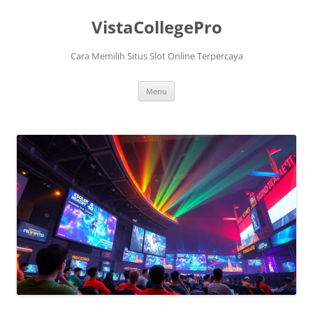
VistaCollegePro
Cara Memilih Situs Slot Online Terpercaya
Skip
Menu
to
content