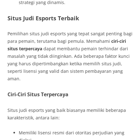
strategi yang dinamis.
Situs Judi Esports Terbaik
Pemilihan situs judi esports yang tepat sangat penting bagi
para pemain, terutama bagi pemula. Memahami
ciri-ciri
situs terpercaya
dapat membantu pemain terhindar dari
masalah yang tidak diinginkan. Ada beberapa faktor kunci
yang harus dipertimbangkan ketika memilih situs judi,
seperti lisensi yang valid dan sistem pembayaran yang
aman.
Ciri-Ciri Situs Terpercaya
Situs judi esports yang baik biasanya memiliki beberapa
karakteristik, antara lain:
Memiliki lisensi resmi dari otoritas perjudian yang