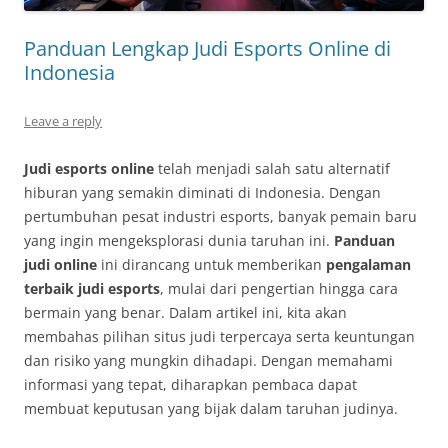
Panduan Lengkap Judi Esports Online di
Indonesia
Leave a reply
Judi esports online
telah menjadi salah satu alternatif
hiburan yang semakin diminati di Indonesia. Dengan
pertumbuhan pesat industri esports, banyak pemain baru
yang ingin mengeksplorasi dunia taruhan ini.
Panduan
judi online
ini dirancang untuk memberikan
pengalaman
terbaik judi esports
, mulai dari pengertian hingga cara
bermain yang benar. Dalam artikel ini, kita akan
membahas pilihan situs judi terpercaya serta keuntungan
dan risiko yang mungkin dihadapi. Dengan memahami
informasi yang tepat, diharapkan pembaca dapat
membuat keputusan yang bijak dalam taruhan judinya.