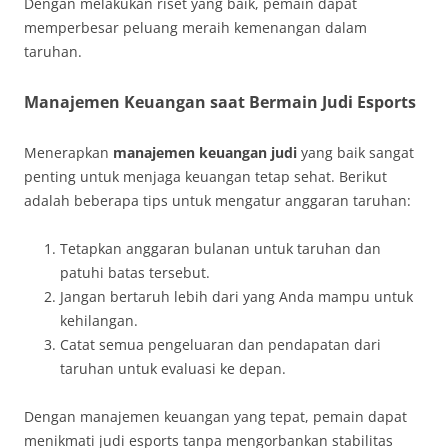
Dengan melakukan riset yang baik, pemain dapat
memperbesar peluang meraih kemenangan dalam
taruhan.
Manajemen Keuangan saat Bermain Judi Esports
Menerapkan
manajemen keuangan judi
yang baik sangat
penting untuk menjaga keuangan tetap sehat. Berikut
adalah beberapa tips untuk mengatur anggaran taruhan:
Tetapkan anggaran bulanan untuk taruhan dan
patuhi batas tersebut.
Jangan bertaruh lebih dari yang Anda mampu untuk
kehilangan.
Catat semua pengeluaran dan pendapatan dari
taruhan untuk evaluasi ke depan.
Dengan manajemen keuangan yang tepat, pemain dapat
menikmati judi esports tanpa mengorbankan stabilitas