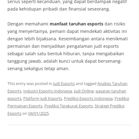
serius seperti kecanduan, yang dapat berdampak negatif
pada kehidupan pribadi dan finansial seseorang.
Dengan memahami
manfaat taruhan esports
dan risiko
yang menyertainya, pemain dapat mendekati aktivitas ini
dengan lebih bijaksana. Keseimbangan antara menikmati
permainan dan menjadikan pengalaman judi esports
sebagai salah satu bentuk hiburan, tanpa mengabaikan
tanggung jawab, adalah kunci untuk dapat bersenang-
senang sekaligus tetap aman.
This entry was posted in
Judi Esports
and tagged
Analisis Taruhan
Esports
,
Industri Esports Indonesia
,
Judi Online
,
pasaran taruhan
esports
,
Platform Judi Esports
,
Prediksi Esports Indonesia
,
Prediksi
Permainan Esports
,
Prediksi Terakurat Esports
,
Strategi Prediksi
Esports
on
04/01/2025
.