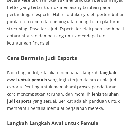
secara keseluruhan. Statistik menunjukkan bahwa banyak
bettor yang tertarik untuk memasang taruhan pada
pertandingan esports. Hal ini didukung oleh pertumbuhan
jumlah turnamen dan peningkatan pengikut di platform
streaming. Daya tarik Judi Esports terletak pada kombinasi
antara hiburan dan peluang untuk mendapatkan
keuntungan finansial.
Cara Bermain Judi Esports
Pada bagian ini, kita akan membahas langkah-
langkah
awal untuk pemula
yang ingin terjun dalam dunia judi
esports. Penting untuk memahami proses pendaftaran,
cara menempatkan taruhan, dan memilih
jenis taruhan
judi esports
yang sesuai. Berikut adalah panduan untuk
membantu pemula memulai perjalanan mereka.
Langkah-Langkah Awal untuk Pemula