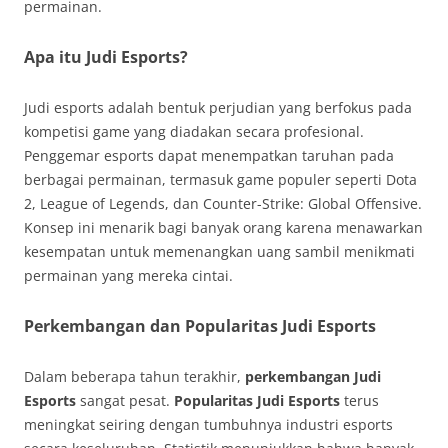
permainan.
Apa itu Judi Esports?
Judi esports adalah bentuk perjudian yang berfokus pada
kompetisi game yang diadakan secara profesional.
Penggemar esports dapat menempatkan taruhan pada
berbagai permainan, termasuk game populer seperti Dota
2, League of Legends, dan Counter-Strike: Global Offensive.
Konsep ini menarik bagi banyak orang karena menawarkan
kesempatan untuk memenangkan uang sambil menikmati
permainan yang mereka cintai.
Perkembangan dan Popularitas Judi Esports
Dalam beberapa tahun terakhir,
perkembangan Judi
Esports
sangat pesat.
Popularitas Judi Esports
terus
meningkat seiring dengan tumbuhnya industri esports