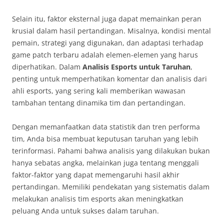
Selain itu, faktor eksternal juga dapat memainkan peran
krusial dalam hasil pertandingan. Misalnya, kondisi mental
pemain, strategi yang digunakan, dan adaptasi terhadap
game patch terbaru adalah elemen-elemen yang harus
diperhatikan. Dalam
Analisis Esports untuk Taruhan
,
penting untuk memperhatikan komentar dan analisis dari
ahli esports, yang sering kali memberikan wawasan
tambahan tentang dinamika tim dan pertandingan.
Dengan memanfaatkan data statistik dan tren performa
tim, Anda bisa membuat keputusan taruhan yang lebih
terinformasi. Pahami bahwa analisis yang dilakukan bukan
hanya sebatas angka, melainkan juga tentang menggali
faktor-faktor yang dapat memengaruhi hasil akhir
pertandingan. Memiliki pendekatan yang sistematis dalam
melakukan analisis tim esports akan meningkatkan
peluang Anda untuk sukses dalam taruhan.