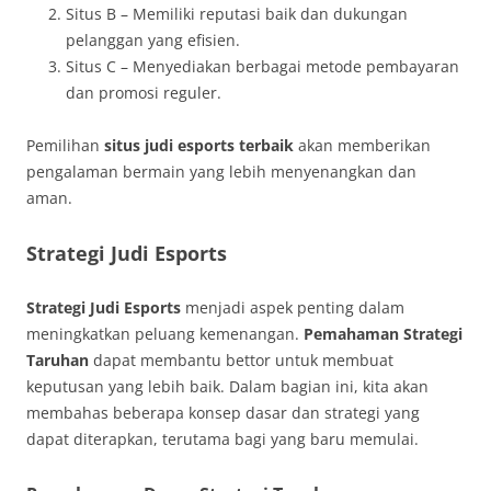
Situs B – Memiliki reputasi baik dan dukungan
pelanggan yang efisien.
Situs C – Menyediakan berbagai metode pembayaran
dan promosi reguler.
Pemilihan
situs judi esports terbaik
akan memberikan
pengalaman bermain yang lebih menyenangkan dan
aman.
Strategi Judi Esports
Strategi Judi Esports
menjadi aspek penting dalam
meningkatkan peluang kemenangan.
Pemahaman Strategi
Taruhan
dapat membantu bettor untuk membuat
keputusan yang lebih baik. Dalam bagian ini, kita akan
membahas beberapa konsep dasar dan strategi yang
dapat diterapkan, terutama bagi yang baru memulai.