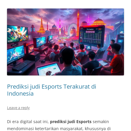
Prediksi judi Esports Terakurat di
Indonesia
Leave a reply
Di era digital saat ini,
prediksi judi Esports
semakin
mendominasi ketertarikan masyarakat, khususnya di