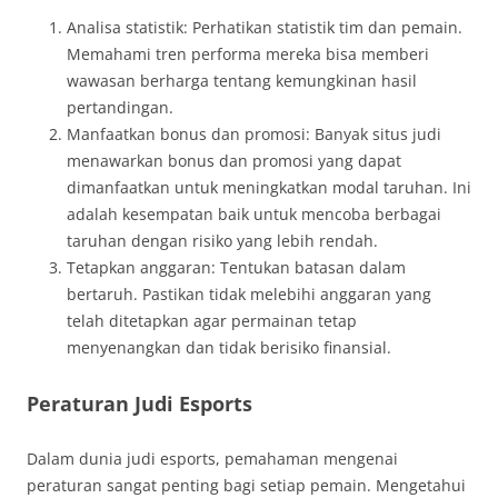
Analisa statistik: Perhatikan statistik tim dan pemain.
Memahami tren performa mereka bisa memberi
wawasan berharga tentang kemungkinan hasil
pertandingan.
Manfaatkan bonus dan promosi: Banyak situs judi
menawarkan bonus dan promosi yang dapat
dimanfaatkan untuk meningkatkan modal taruhan. Ini
adalah kesempatan baik untuk mencoba berbagai
taruhan dengan risiko yang lebih rendah.
Tetapkan anggaran: Tentukan batasan dalam
bertaruh. Pastikan tidak melebihi anggaran yang
telah ditetapkan agar permainan tetap
menyenangkan dan tidak berisiko finansial.
Peraturan Judi Esports
Dalam dunia judi esports, pemahaman mengenai
peraturan sangat penting bagi setiap pemain. Mengetahui