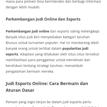
mana para pemain bisa berinteraksi dan berbagi informasi
dengan lebih mudah.
Perkembangan Judi Online dan Esports
Perkembangan judi online
dan esports saling melengkapi.
Banyak situs judi kini menyediakan kategori taruhan
khusus untuk turnamen populer. Hal ini mendorong lebih
banyak orang untuk terlibat dalam
popularitas judi
esports
. Adaptasi yang dilakukan oleh situs-situs tersebut
memfasilitasi para penggemar untuk menikmati dan
berdiskusi tentang strategi taruhan, menambah
pengalaman bermain mereka.
Judi Esports Online: Cara Bermain dan
Aturan Dasar
Pemain yang ingin terjun ke dalam judi esports perlu