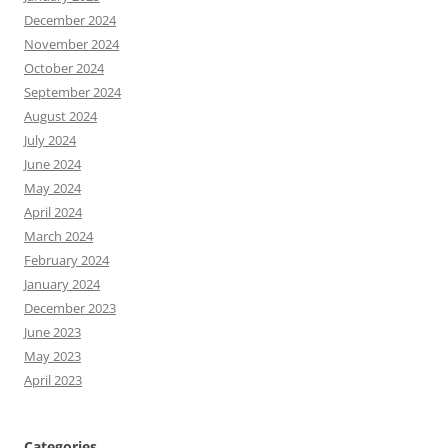
December 2024
November 2024
October 2024
September 2024
August 2024
July 2024
June 2024
May 2024
April 2024
March 2024
February 2024
January 2024
December 2023
June 2023
May 2023
April 2023
Categories