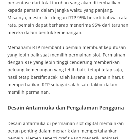
persentase dari total taruhan yang akan dikembalikan
kepada pemain dalam jangka waktu yang panjang.
Misalnya, mesin slot dengan RTP 95% berarti bahwa, rata-
rata, pemain dapat berharap menerima 95% dari taruhan
mereka dalam bentuk kemenangan.
Memahami RTP membantu pemain membuat keputusan
yang lebih baik saat memilih permainan slot. Permainan
dengan RTP yang lebih tinggi cenderung memberikan
peluang kemenangan yang lebih baik, tetapi tetap saja,
hasil tetap bersifat acak. Oleh karena itu, pemain harus
memperhatikan RTP sebagai salah satu faktor dalam
memilih permainan.
Desain Antarmuka dan Pengalaman Pengguna
Desain antarmuka di permainan slot digital memainkan
peran penting dalam menarik dan mempertahankan
pemain. Elemen seperti grafis yang menarik, animasi