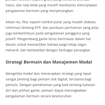
halus, dan tata letak yang intuitif membantu menciptakan
pengalaman bermain yang menyenangkan.
Selain itu, fitur seperti tombol putar yang mudah diakses,
informasi tentang RTP, dan panduan permainan yang jelas
juga berkontribusi pada pengalaman pengguna yang
positif. Pengembang game terus berinovasi dalam hal
desain untuk memastikan bahwa juego tetap segar,
menarik, dan kompatibel dengan berbagai perangkat.
Strategi Bermain dan Manajemen Modal
Mengelola modal dan menerapkan strategi yang tepat
sangat penting bagi pemain slot digital, terutama bagi
pemula. Dengan pemahaman yang baik tentang batasan
diri dan pilihan game, pemain dapat meningkatkan
pengalaman bermain secara keseluruhan.