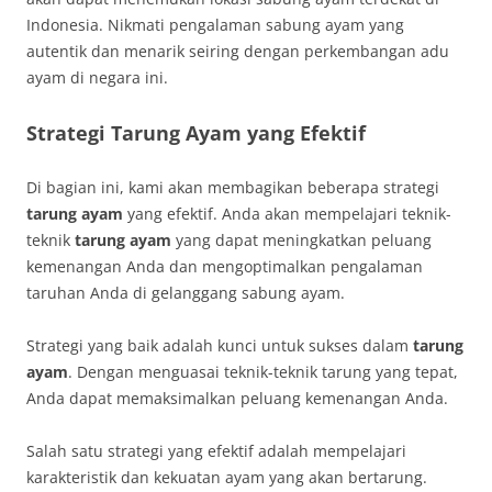
Indonesia. Nikmati pengalaman sabung ayam yang
autentik dan menarik seiring dengan perkembangan adu
ayam di negara ini.
Strategi Tarung Ayam yang Efektif
Di bagian ini, kami akan membagikan beberapa strategi
tarung ayam
yang efektif. Anda akan mempelajari teknik-
teknik
tarung ayam
yang dapat meningkatkan peluang
kemenangan Anda dan mengoptimalkan pengalaman
taruhan Anda di gelanggang sabung ayam.
Strategi yang baik adalah kunci untuk sukses dalam
tarung
ayam
. Dengan menguasai teknik-teknik tarung yang tepat,
Anda dapat memaksimalkan peluang kemenangan Anda.
Salah satu strategi yang efektif adalah mempelajari
karakteristik dan kekuatan ayam yang akan bertarung.