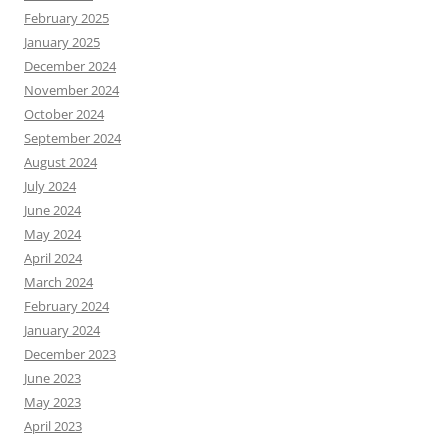
February 2025
January 2025
December 2024
November 2024
October 2024
September 2024
August 2024
July 2024
June 2024
May 2024
April 2024
March 2024
February 2024
January 2024
December 2023
June 2023
May 2023
April 2023