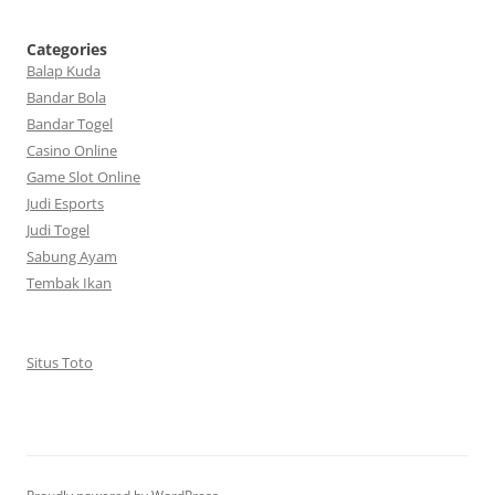
Categories
Balap Kuda
Bandar Bola
Bandar Togel
Casino Online
Game Slot Online
Judi Esports
Judi Togel
Sabung Ayam
Tembak Ikan
Situs Toto