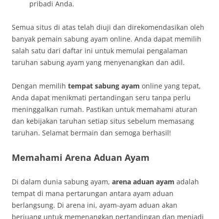
pribadi Anda.
Semua situs di atas telah diuji dan direkomendasikan oleh
banyak pemain sabung ayam online. Anda dapat memilih
salah satu dari daftar ini untuk memulai pengalaman
taruhan sabung ayam yang menyenangkan dan adil.
Dengan memilih
tempat sabung ayam
online yang tepat,
Anda dapat menikmati pertandingan seru tanpa perlu
meninggalkan rumah. Pastikan untuk memahami aturan
dan kebijakan taruhan setiap situs sebelum memasang
taruhan. Selamat bermain dan semoga berhasil!
Memahami Arena Aduan Ayam
Di dalam dunia sabung ayam,
arena aduan ayam
adalah
tempat di mana pertarungan antara ayam aduan
berlangsung. Di arena ini, ayam-ayam aduan akan
berjuang untuk memenangkan pertandingan dan menjadi