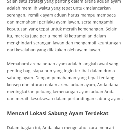
Salah satu strategi yang penting dalam arena aduan ayam
adalah memilih waktu yang tepat untuk melancarkan
serangan. Pemilik ayam aduan harus mampu membaca
dan memahami perilaku ayam lawan, serta mengambil
keputusan yang tepat untuk meraih kemenangan. Selain
itu, mereka juga perlu memiliki ketrampilan dalam
menghindari serangan lawan dan mengambil keuntungan
dari kesalahan yang dilakukan oleh ayam lawan.
Memahami arena aduan ayam adalah langkah awal yang
penting bagi siapa pun yang ingin terlibat dalam dunia
sabung ayam. Dengan pemahaman yang tepat tentang
konsep dan aturan dalam arena aduan ayam, Anda dapat
meningkatkan peluang kemenangan ayam aduan Anda
dan meraih kesuksesan dalam pertandingan sabung ayam.
Mencari Lokasi Sabung Ayam Terdekat
Dalam bagian ini, Anda akan mengetahui cara mencari