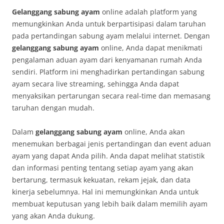
Gelanggang sabung ayam
online adalah platform yang
memungkinkan Anda untuk berpartisipasi dalam taruhan
pada pertandingan sabung ayam melalui internet. Dengan
gelanggang sabung ayam
online, Anda dapat menikmati
pengalaman aduan ayam dari kenyamanan rumah Anda
sendiri. Platform ini menghadirkan pertandingan sabung
ayam secara live streaming, sehingga Anda dapat
menyaksikan pertarungan secara real-time dan memasang
taruhan dengan mudah.
Dalam
gelanggang sabung ayam
online, Anda akan
menemukan berbagai jenis pertandingan dan event aduan
ayam yang dapat Anda pilih. Anda dapat melihat statistik
dan informasi penting tentang setiap ayam yang akan
bertarung, termasuk kekuatan, rekam jejak, dan data
kinerja sebelumnya. Hal ini memungkinkan Anda untuk
membuat keputusan yang lebih baik dalam memilih ayam
yang akan Anda dukung.