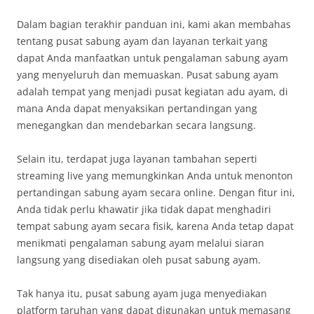
Dalam bagian terakhir panduan ini, kami akan membahas
tentang pusat sabung ayam dan layanan terkait yang
dapat Anda manfaatkan untuk pengalaman sabung ayam
yang menyeluruh dan memuaskan. Pusat sabung ayam
adalah tempat yang menjadi pusat kegiatan adu ayam, di
mana Anda dapat menyaksikan pertandingan yang
menegangkan dan mendebarkan secara langsung.
Selain itu, terdapat juga layanan tambahan seperti
streaming live yang memungkinkan Anda untuk menonton
pertandingan sabung ayam secara online. Dengan fitur ini,
Anda tidak perlu khawatir jika tidak dapat menghadiri
tempat sabung ayam secara fisik, karena Anda tetap dapat
menikmati pengalaman sabung ayam melalui siaran
langsung yang disediakan oleh pusat sabung ayam.
Tak hanya itu, pusat sabung ayam juga menyediakan
platform taruhan yang dapat digunakan untuk memasang