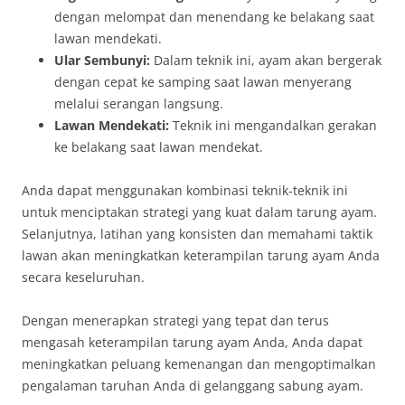
dengan melompat dan menendang ke belakang saat
lawan mendekati.
Ular Sembunyi:
Dalam teknik ini, ayam akan bergerak
dengan cepat ke samping saat lawan menyerang
melalui serangan langsung.
Lawan Mendekati:
Teknik ini mengandalkan gerakan
ke belakang saat lawan mendekat.
Anda dapat menggunakan kombinasi teknik-teknik ini
untuk menciptakan strategi yang kuat dalam tarung ayam.
Selanjutnya, latihan yang konsisten dan memahami taktik
lawan akan meningkatkan keterampilan tarung ayam Anda
secara keseluruhan.
Dengan menerapkan strategi yang tepat dan terus
mengasah keterampilan tarung ayam Anda, Anda dapat
meningkatkan peluang kemenangan dan mengoptimalkan
pengalaman taruhan Anda di gelanggang sabung ayam.