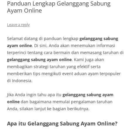
Panduan Lengkap Gelanggang Sabung
Ayam Online
Leave a reply
Selamat datang di panduan lengkap
gelanggang sabung
ayam online
. Di sini, Anda akan menemukan informasi
terperinci tentang cara bermain dan memasang taruhan di
gelanggang sabung ayam online
. Kami juga akan
membagikan strategi taruhan yang efektif serta
memberikan tips mengikuti event aduan ayam terpopuler
di Indonesia.
Jika Anda ingin tahu apa itu
gelanggang sabung ayam
online
dan bagaimana memulai pengalaman taruhan
Anda, silakan lanjut ke bagian berikutnya.
Apa itu Gelanggang Sabung Ayam Online?