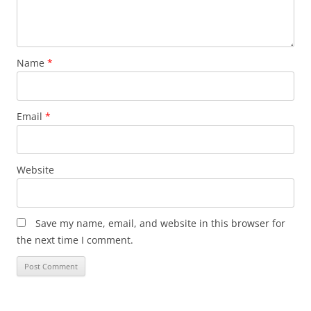
Name
*
Email
*
Website
Save my name, email, and website in this browser for
the next time I comment.