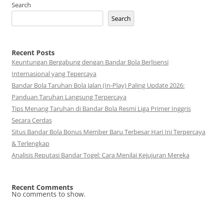
Search
Search
Recent Posts
Keuntungan Bergabung dengan Bandar Bola Berlisensi
Internasional yang Tepercaya
Bandar Bola Taruhan Bola Jalan (In-Play) Paling Update 2026:
Panduan Taruhan Langsung Terpercaya
Tips Menang Taruhan di Bandar Bola Resmi Liga Primer Inggris
Secara Cerdas
Situs Bandar Bola Bonus Member Baru Terbesar Hari Ini Terpercaya
& Terlengkap
Analisis Reputasi Bandar Togel: Cara Menilai Kejujuran Mereka
Recent Comments
No comments to show.