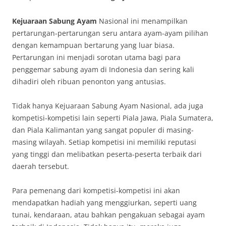
Kejuaraan Sabung Ayam
Nasional ini menampilkan
pertarungan-pertarungan seru antara ayam-ayam pilihan
dengan kemampuan bertarung yang luar biasa.
Pertarungan ini menjadi sorotan utama bagi para
penggemar sabung ayam di Indonesia dan sering kali
dihadiri oleh ribuan penonton yang antusias.
Tidak hanya Kejuaraan Sabung Ayam Nasional, ada juga
kompetisi-kompetisi lain seperti Piala Jawa, Piala Sumatera,
dan Piala Kalimantan yang sangat populer di masing-
masing wilayah. Setiap kompetisi ini memiliki reputasi
yang tinggi dan melibatkan peserta-peserta terbaik dari
daerah tersebut.
Para pemenang dari kompetisi-kompetisi ini akan
mendapatkan hadiah yang menggiurkan, seperti uang
tunai, kendaraan, atau bahkan pengakuan sebagai ayam