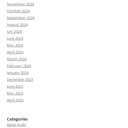
November 2024
October 2024
September 2024
August 2024
July 2024
June 2024
May 2024
April 2024
March 2024
February 2024
January 2024
December 2023
June 2023
May 2023
April 2023
Categories
Balap Kuda