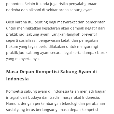
penonton. Selain itu, ada juga risiko penyalahgunaan
narkoba dan alkohol di sekitar arena sabung ayam.
Oleh karena itu, penting bagi masyarakat dan pemerintah
untuk meningkatkan kesadaran akan dampak negatif dari
praktik judi sabung ayam. Langkah-langkah preventif
seperti sosialisasi, pengawasan ketat, dan penegakan
hukum yang tegas perlu dilakukan untuk mengurangi
praktik judi sabung ayam secara ilegal serta dampak buruk
yang menyertainya.
Masa Depan Kompetisi Sabung Ayam di
Indonesia
Kompetisi sabung ayam di Indonesia telah menjadi bagian
integral dari budaya dan tradisi masyarakat Indonesia.
Namun, dengan perkembangan teknologi dan perubahan
sosial yang terus berlangsung, masa depan kompetisi