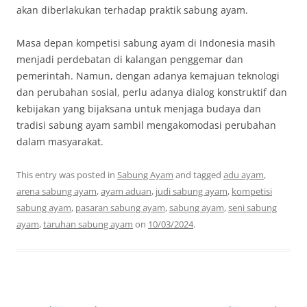
akan diberlakukan terhadap praktik sabung ayam.
Masa depan kompetisi sabung ayam di Indonesia masih
menjadi perdebatan di kalangan penggemar dan
pemerintah. Namun, dengan adanya kemajuan teknologi
dan perubahan sosial, perlu adanya dialog konstruktif dan
kebijakan yang bijaksana untuk menjaga budaya dan
tradisi sabung ayam sambil mengakomodasi perubahan
dalam masyarakat.
This entry was posted in
Sabung Ayam
and tagged
adu ayam
,
arena sabung ayam
,
ayam aduan
,
judi sabung ayam
,
kompetisi
sabung ayam
,
pasaran sabung ayam
,
sabung ayam
,
seni sabung
ayam
,
taruhan sabung ayam
on
10/03/2024
.