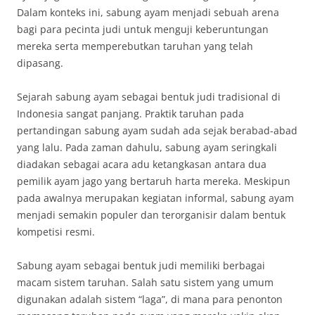
Dalam konteks ini, sabung ayam menjadi sebuah arena
bagi para pecinta judi untuk menguji keberuntungan
mereka serta memperebutkan taruhan yang telah
dipasang.
Sejarah sabung ayam sebagai bentuk judi tradisional di
Indonesia sangat panjang. Praktik taruhan pada
pertandingan sabung ayam sudah ada sejak berabad-abad
yang lalu. Pada zaman dahulu, sabung ayam seringkali
diadakan sebagai acara adu ketangkasan antara dua
pemilik ayam jago yang bertaruh harta mereka. Meskipun
pada awalnya merupakan kegiatan informal, sabung ayam
menjadi semakin populer dan terorganisir dalam bentuk
kompetisi resmi.
Sabung ayam sebagai bentuk judi memiliki berbagai
macam sistem taruhan. Salah satu sistem yang umum
digunakan adalah sistem “laga”, di mana para penonton