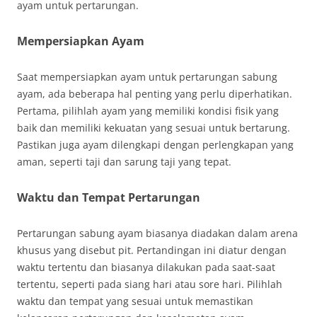
ayam untuk pertarungan.
Mempersiapkan Ayam
Saat mempersiapkan ayam untuk pertarungan sabung
ayam, ada beberapa hal penting yang perlu diperhatikan.
Pertama, pilihlah ayam yang memiliki kondisi fisik yang
baik dan memiliki kekuatan yang sesuai untuk bertarung.
Pastikan juga ayam dilengkapi dengan perlengkapan yang
aman, seperti taji dan sarung taji yang tepat.
Waktu dan Tempat Pertarungan
Pertarungan sabung ayam biasanya diadakan dalam arena
khusus yang disebut pit. Pertandingan ini diatur dengan
waktu tertentu dan biasanya dilakukan pada saat-saat
tertentu, seperti pada siang hari atau sore hari. Pilihlah
waktu dan tempat yang sesuai untuk memastikan