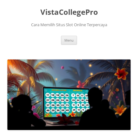
VistaCollegePro
Cara Memilih Situs Slot Online Terpercaya
Skip
Menu
to
content