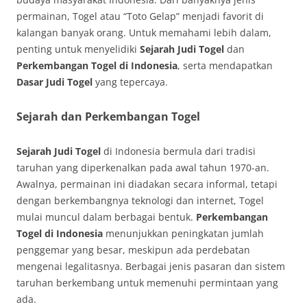
permainan, Togel atau “Toto Gelap” menjadi favorit di
kalangan banyak orang. Untuk memahami lebih dalam,
penting untuk menyelidiki
Sejarah Judi Togel
dan
Perkembangan Togel di Indonesia
, serta mendapatkan
Dasar Judi Togel
yang tepercaya.
Sejarah dan Perkembangan Togel
Sejarah Judi Togel
di Indonesia bermula dari tradisi
taruhan yang diperkenalkan pada awal tahun 1970-an.
Awalnya, permainan ini diadakan secara informal, tetapi
dengan berkembangnya teknologi dan internet, Togel
mulai muncul dalam berbagai bentuk.
Perkembangan
Togel di Indonesia
menunjukkan peningkatan jumlah
penggemar yang besar, meskipun ada perdebatan
mengenai legalitasnya. Berbagai jenis pasaran dan sistem
taruhan berkembang untuk memenuhi permintaan yang
ada.