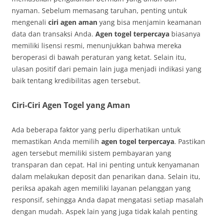
nyaman. Sebelum memasang taruhan, penting untuk
mengenali
ciri agen aman
yang bisa menjamin keamanan
data dan transaksi Anda.
Agen togel terpercaya
biasanya
memiliki lisensi resmi, menunjukkan bahwa mereka
beroperasi di bawah peraturan yang ketat. Selain itu,
ulasan positif dari pemain lain juga menjadi indikasi yang
baik tentang kredibilitas agen tersebut.
Ciri-Ciri Agen Togel yang Aman
Ada beberapa faktor yang perlu diperhatikan untuk
memastikan Anda memilih
agen togel terpercaya
. Pastikan
agen tersebut memiliki sistem pembayaran yang
transparan dan cepat. Hal ini penting untuk kenyamanan
dalam melakukan deposit dan penarikan dana. Selain itu,
periksa apakah agen memiliki layanan pelanggan yang
responsif, sehingga Anda dapat mengatasi setiap masalah
dengan mudah. Aspek lain yang juga tidak kalah penting