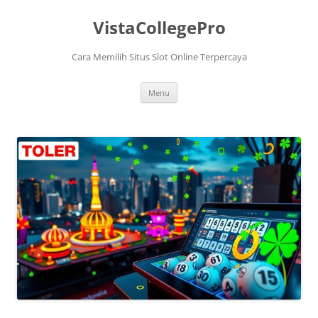
VistaCollegePro
Cara Memilih Situs Slot Online Terpercaya
Skip
Menu
to
content