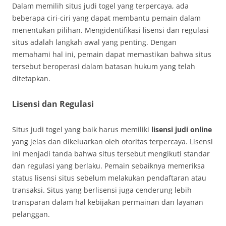
Dalam memilih situs judi togel yang terpercaya, ada
beberapa ciri-ciri yang dapat membantu pemain dalam
menentukan pilihan. Mengidentifikasi lisensi dan regulasi
situs adalah langkah awal yang penting. Dengan
memahami hal ini, pemain dapat memastikan bahwa situs
tersebut beroperasi dalam batasan hukum yang telah
ditetapkan.
Lisensi dan Regulasi
Situs judi togel yang baik harus memiliki
lisensi judi online
yang jelas dan dikeluarkan oleh otoritas terpercaya. Lisensi
ini menjadi tanda bahwa situs tersebut mengikuti standar
dan regulasi yang berlaku. Pemain sebaiknya memeriksa
status lisensi situs sebelum melakukan pendaftaran atau
transaksi. Situs yang berlisensi juga cenderung lebih
transparan dalam hal kebijakan permainan dan layanan
pelanggan.