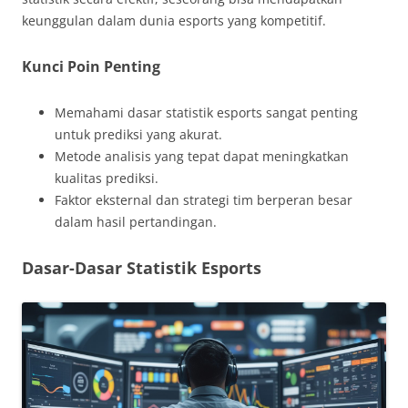
keunggulan dalam dunia esports yang kompetitif.
Kunci Poin Penting
Memahami dasar statistik esports sangat penting
untuk prediksi yang akurat.
Metode analisis yang tepat dapat meningkatkan
kualitas prediksi.
Faktor eksternal dan strategi tim berperan besar
dalam hasil pertandingan.
Dasar-Dasar Statistik Esports