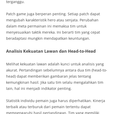
terganggu.
Patch game juga berperan penting. Setiap patch dapat
mengubah karakteristik hero atau senjata. Perubahan
dalam meta permainan ini memaksa tim untuk
menyesuaikan taktik mereka. Ini berarti tim yang cepat
beradaptasi mungkin mendapatkan keuntungan.
Analisis Kekuatan Lawan dan Head-to-Head
Melihat kekuatan lawan adalah kunci untuk analisis yang
akurat. Pertandingan sebelumnya antara dua tim (head-to-
head) dapat memberikan gambaran jelas tentang
kemungkinan hasil. Jika satu tim selalu mengalahkan tim
lain, hal ini menjadi indikator penting.
Statistik individu pemain juga harus diperhatikan. Kinerja
terbaik atau terburuk dari pemain tertentu dapat
mempengaruhi hasil pertandingan. Tim yang memiliki