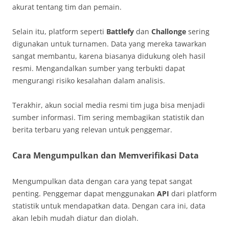
akurat tentang tim dan pemain.
Selain itu, platform seperti
Battlefy
dan
Challonge
sering
digunakan untuk turnamen. Data yang mereka tawarkan
sangat membantu, karena biasanya didukung oleh hasil
resmi. Mengandalkan sumber yang terbukti dapat
mengurangi risiko kesalahan dalam analisis.
Terakhir, akun social media resmi tim juga bisa menjadi
sumber informasi. Tim sering membagikan statistik dan
berita terbaru yang relevan untuk penggemar.
Cara Mengumpulkan dan Memverifikasi Data
Mengumpulkan data dengan cara yang tepat sangat
penting. Penggemar dapat menggunakan
API
dari platform
statistik untuk mendapatkan data. Dengan cara ini, data
akan lebih mudah diatur dan diolah.