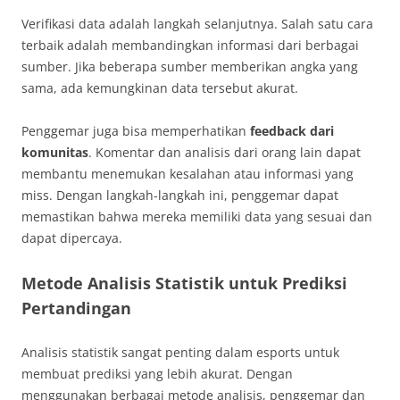
Verifikasi data adalah langkah selanjutnya. Salah satu cara
terbaik adalah membandingkan informasi dari berbagai
sumber. Jika beberapa sumber memberikan angka yang
sama, ada kemungkinan data tersebut akurat.
Penggemar juga bisa memperhatikan
feedback dari
komunitas
. Komentar dan analisis dari orang lain dapat
membantu menemukan kesalahan atau informasi yang
miss. Dengan langkah-langkah ini, penggemar dapat
memastikan bahwa mereka memiliki data yang sesuai dan
dapat dipercaya.
Metode Analisis Statistik untuk Prediksi
Pertandingan
Analisis statistik sangat penting dalam esports untuk
membuat prediksi yang lebih akurat. Dengan
menggunakan berbagai metode analisis, penggemar dan