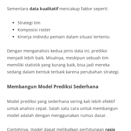
Sementara
data kualitatif
mencakup faktor seperti:
Strategi tim
Komposisi roster
Kinerja individu pemain dalam situasi tertentu
Dengan menganalisis kedua jenis data ini, prediksi
menjadi lebih baik. Misalnya, meskipun sebuah tim
memiliki statistik yang kurang baik, bisa jadi mereka
sedang dalam bentuk terbaik karena perubahan strategi.
Membangun Model Prediksi Sederhana
Model prediksi yang sederhana sering kali lebih efektif
untuk analisis cepat. Salah satu cara untuk membangun
model adalah dengan menggunakan rumus dasar.
Contohnya, model dapat melibatkan perhitungan
rasio