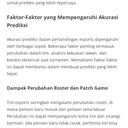
untuk prediksi yang lebih tepercaya.
Faktor-Faktor yang Mempengaruhi Akurasi
Prediksi
Akurasi prediksi dalam pertandingan esports dipengaruhi
oleh berbagai aspek. Beberapa faktor penting termasuk
perubahan dalam tim, analisis kekuatan lawan, dan
kondisi eksternal saat turnamen. Memahami faktor-faktor
ini dapat membantu dalam membuat prediksi yang lebih
tepat.
Dampak Perubahan Roster dan Patch Game
Tim esports seringkali mengalami perubahan roster, di
mana pemain baru masuk dan pemain lama keluar.
Perubahan ini dapat mempengaruhi kimia tim dan strategi
bermain. Jika pemain baru tidak cocok, performa tim bisa