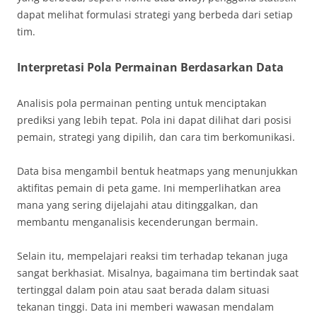
dapat melihat formulasi strategi yang berbeda dari setiap
tim.
Interpretasi Pola Permainan Berdasarkan Data
Analisis pola permainan penting untuk menciptakan
prediksi yang lebih tepat. Pola ini dapat dilihat dari posisi
pemain, strategi yang dipilih, dan cara tim berkomunikasi.
Data bisa mengambil bentuk heatmaps yang menunjukkan
aktifitas pemain di peta game. Ini memperlihatkan area
mana yang sering dijelajahi atau ditinggalkan, dan
membantu menganalisis kecenderungan bermain.
Selain itu, mempelajari reaksi tim terhadap tekanan juga
sangat berkhasiat. Misalnya, bagaimana tim bertindak saat
tertinggal dalam poin atau saat berada dalam situasi
tekanan tinggi. Data ini memberi wawasan mendalam