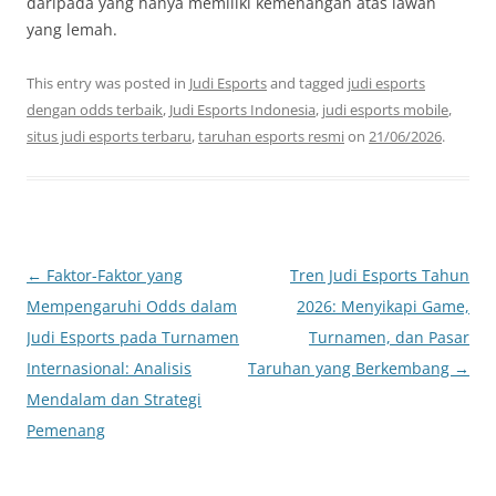
daripada yang hanya memiliki kemenangan atas lawan
yang lemah.
This entry was posted in
Judi Esports
and tagged
judi esports
dengan odds terbaik
,
Judi Esports Indonesia
,
judi esports mobile
,
situs judi esports terbaru
,
taruhan esports resmi
on
21/06/2026
.
Post
←
Faktor-Faktor yang
Tren Judi Esports Tahun
navigation
Mempengaruhi Odds dalam
2026: Menyikapi Game,
Judi Esports pada Turnamen
Turnamen, dan Pasar
Internasional: Analisis
Taruhan yang Berkembang
→
Mendalam dan Strategi
Pemenang