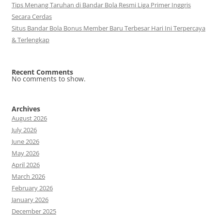
Tips Menang Taruhan di Bandar Bola Resmi Liga Primer Inggris
Secara Cerdas
Situs Bandar Bola Bonus Member Baru Terbesar Hari Ini Terpercaya
& Terlengkap
Recent Comments
No comments to show.
Archives
August 2026
July 2026
June 2026
May 2026
April 2026
March 2026
February 2026
January 2026
December 2025