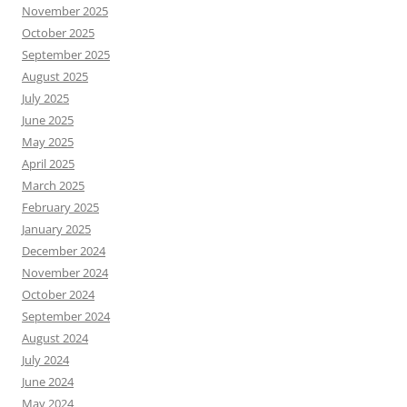
November 2025
October 2025
September 2025
August 2025
July 2025
June 2025
May 2025
April 2025
March 2025
February 2025
January 2025
December 2024
November 2024
October 2024
September 2024
August 2024
July 2024
June 2024
May 2024