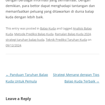
dengan berbagai informasi yang bermanfaat. Dengan
demikian, para bettor dapat menghadapi tantangan dan
memanfaatkan peluang yang ditawarkan di dunia balap
kuda dengan lebih baik.
This entry was posted in
Balap Kuda
and tagged
Analisis Balap
Kuda
,
Metode Prediksi Balap Kuda
,
Ramalan Balap Kuda 2024
,
strategi taruhan balap kuda
,
Teknik Prediksi Taruhan Kuda
on
09/12/2024
.
Post
←
Panduan Taruhan Balap
Strategi Menang dengan Tips
navigation
Kuda Untuk Pemula
Balap Kuda Terbaik
→
Leave a Reply