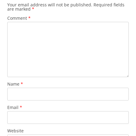
Your email address will not be published.
Required fields
are marked
*
Comment
*
Name
*
Email
*
Website