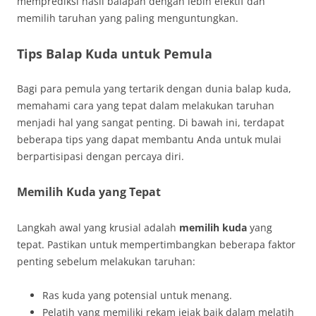
memprediksi hasil balapan dengan lebih efektif dan
memilih taruhan yang paling menguntungkan.
Tips Balap Kuda untuk Pemula
Bagi para pemula yang tertarik dengan dunia balap kuda,
memahami cara yang tepat dalam melakukan taruhan
menjadi hal yang sangat penting. Di bawah ini, terdapat
beberapa tips yang dapat membantu Anda untuk mulai
berpartisipasi dengan percaya diri.
Memilih Kuda yang Tepat
Langkah awal yang krusial adalah
memilih kuda
yang
tepat. Pastikan untuk mempertimbangkan beberapa faktor
penting sebelum melakukan taruhan:
Ras kuda yang potensial untuk menang.
Pelatih yang memiliki rekam jejak baik dalam melatih