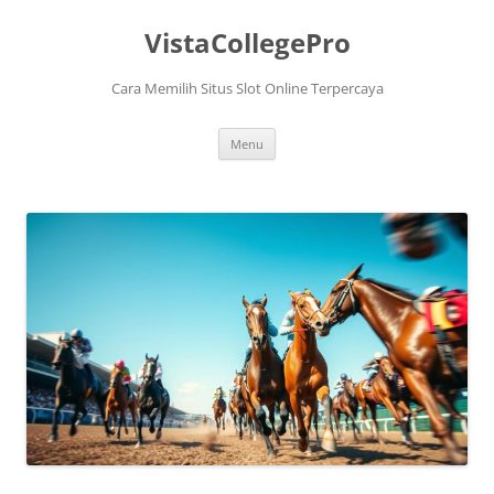
VistaCollegePro
Cara Memilih Situs Slot Online Terpercaya
Skip
Menu
to
content