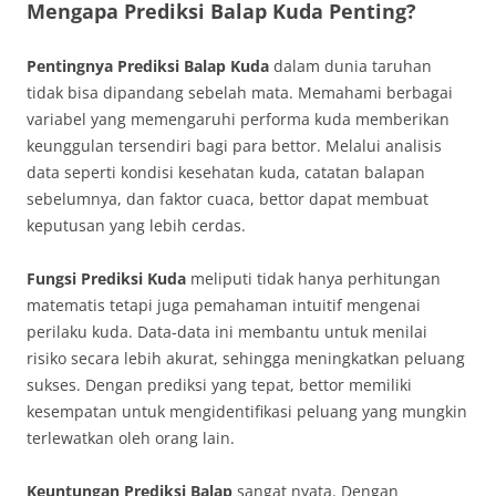
Mengapa Prediksi Balap Kuda Penting?
Pentingnya Prediksi Balap Kuda
dalam dunia taruhan
tidak bisa dipandang sebelah mata. Memahami berbagai
variabel yang memengaruhi performa kuda memberikan
keunggulan tersendiri bagi para bettor. Melalui analisis
data seperti kondisi kesehatan kuda, catatan balapan
sebelumnya, dan faktor cuaca, bettor dapat membuat
keputusan yang lebih cerdas.
Fungsi Prediksi Kuda
meliputi tidak hanya perhitungan
matematis tetapi juga pemahaman intuitif mengenai
perilaku kuda. Data-data ini membantu untuk menilai
risiko secara lebih akurat, sehingga meningkatkan peluang
sukses. Dengan prediksi yang tepat, bettor memiliki
kesempatan untuk mengidentifikasi peluang yang mungkin
terlewatkan oleh orang lain.
Keuntungan Prediksi Balap
sangat nyata. Dengan