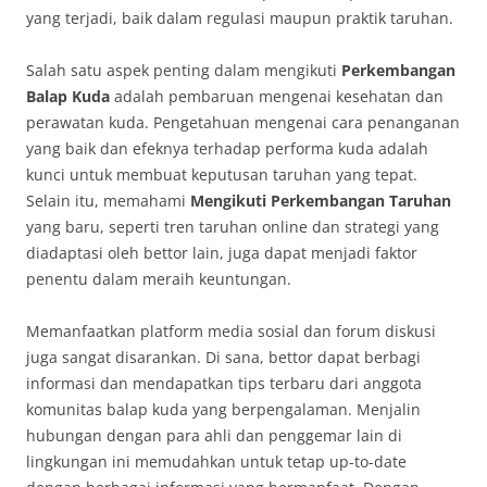
yang terjadi, baik dalam regulasi maupun praktik taruhan.
Salah satu aspek penting dalam mengikuti
Perkembangan
Balap Kuda
adalah pembaruan mengenai kesehatan dan
perawatan kuda. Pengetahuan mengenai cara penanganan
yang baik dan efeknya terhadap performa kuda adalah
kunci untuk membuat keputusan taruhan yang tepat.
Selain itu, memahami
Mengikuti Perkembangan Taruhan
yang baru, seperti tren taruhan online dan strategi yang
diadaptasi oleh bettor lain, juga dapat menjadi faktor
penentu dalam meraih keuntungan.
Memanfaatkan platform media sosial dan forum diskusi
juga sangat disarankan. Di sana, bettor dapat berbagi
informasi dan mendapatkan tips terbaru dari anggota
komunitas balap kuda yang berpengalaman. Menjalin
hubungan dengan para ahli dan penggemar lain di
lingkungan ini memudahkan untuk tetap up-to-date