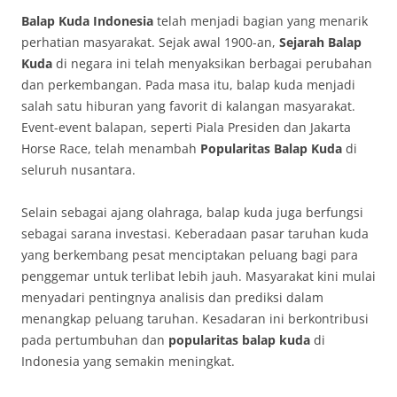
Balap Kuda Indonesia
telah menjadi bagian yang menarik
perhatian masyarakat. Sejak awal 1900-an,
Sejarah Balap
Kuda
di negara ini telah menyaksikan berbagai perubahan
dan perkembangan. Pada masa itu, balap kuda menjadi
salah satu hiburan yang favorit di kalangan masyarakat.
Event-event balapan, seperti Piala Presiden dan Jakarta
Horse Race, telah menambah
Popularitas Balap Kuda
di
seluruh nusantara.
Selain sebagai ajang olahraga, balap kuda juga berfungsi
sebagai sarana investasi. Keberadaan pasar taruhan kuda
yang berkembang pesat menciptakan peluang bagi para
penggemar untuk terlibat lebih jauh. Masyarakat kini mulai
menyadari pentingnya analisis dan prediksi dalam
menangkap peluang taruhan. Kesadaran ini berkontribusi
pada pertumbuhan dan
popularitas balap kuda
di
Indonesia yang semakin meningkat.