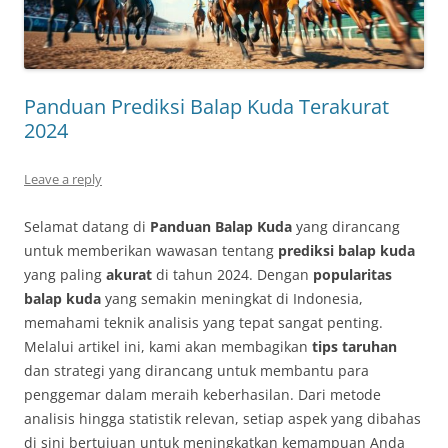
Panduan Prediksi Balap Kuda Terakurat
2024
Leave a reply
Selamat datang di
Panduan Balap Kuda
yang dirancang
untuk memberikan wawasan tentang
prediksi balap kuda
yang paling
akurat
di tahun 2024. Dengan
popularitas
balap kuda
yang semakin meningkat di Indonesia,
memahami teknik analisis yang tepat sangat penting.
Melalui artikel ini, kami akan membagikan
tips taruhan
dan strategi yang dirancang untuk membantu para
penggemar dalam meraih keberhasilan. Dari metode
analisis hingga statistik relevan, setiap aspek yang dibahas
di sini bertujuan untuk meningkatkan kemampuan Anda