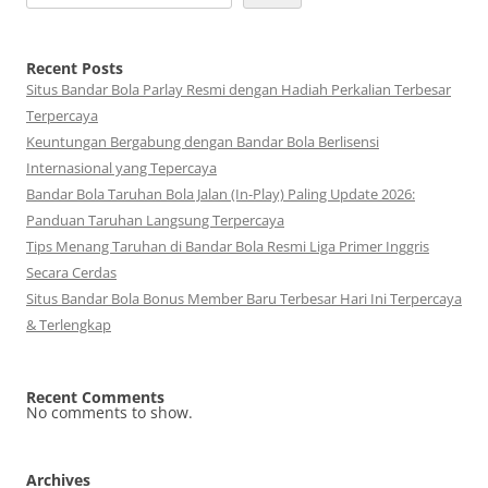
Recent Posts
Situs Bandar Bola Parlay Resmi dengan Hadiah Perkalian Terbesar
Terpercaya
Keuntungan Bergabung dengan Bandar Bola Berlisensi
Internasional yang Tepercaya
Bandar Bola Taruhan Bola Jalan (In-Play) Paling Update 2026:
Panduan Taruhan Langsung Terpercaya
Tips Menang Taruhan di Bandar Bola Resmi Liga Primer Inggris
Secara Cerdas
Situs Bandar Bola Bonus Member Baru Terbesar Hari Ini Terpercaya
& Terlengkap
Recent Comments
No comments to show.
Archives