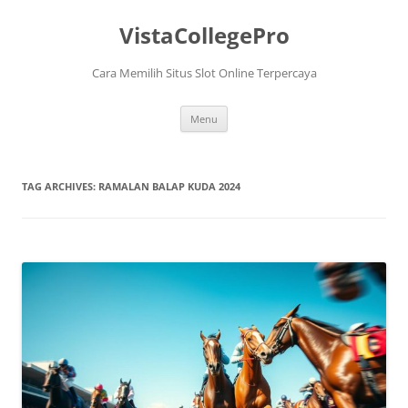
VistaCollegePro
Cara Memilih Situs Slot Online Terpercaya
Skip
Menu
to
content
TAG ARCHIVES:
RAMALAN BALAP KUDA 2024