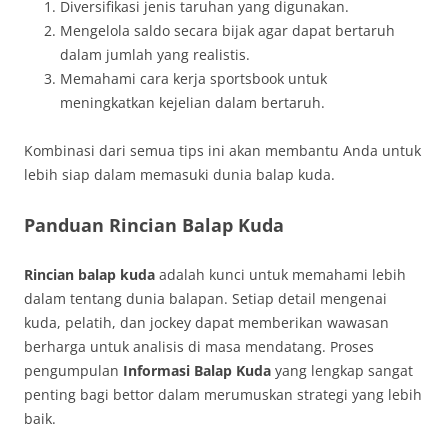
Diversifikasi jenis taruhan yang digunakan.
Mengelola saldo secara bijak agar dapat bertaruh
dalam jumlah yang realistis.
Memahami cara kerja sportsbook untuk
meningkatkan kejelian dalam bertaruh.
Kombinasi dari semua tips ini akan membantu Anda untuk
lebih siap dalam memasuki dunia balap kuda.
Panduan Rincian Balap Kuda
Rincian balap kuda
adalah kunci untuk memahami lebih
dalam tentang dunia balapan. Setiap detail mengenai
kuda, pelatih, dan jockey dapat memberikan wawasan
berharga untuk analisis di masa mendatang. Proses
pengumpulan
Informasi Balap Kuda
yang lengkap sangat
penting bagi bettor dalam merumuskan strategi yang lebih
baik.