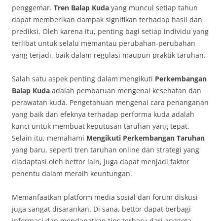
penggemar.
Tren Balap Kuda
yang muncul setiap tahun
dapat memberikan dampak signifikan terhadap hasil dan
prediksi. Oleh karena itu, penting bagi setiap individu yang
terlibat untuk selalu memantau perubahan-perubahan
yang terjadi, baik dalam regulasi maupun praktik taruhan.
Salah satu aspek penting dalam mengikuti
Perkembangan
Balap Kuda
adalah pembaruan mengenai kesehatan dan
perawatan kuda. Pengetahuan mengenai cara penanganan
yang baik dan efeknya terhadap performa kuda adalah
kunci untuk membuat keputusan taruhan yang tepat.
Selain itu, memahami
Mengikuti Perkembangan Taruhan
yang baru, seperti tren taruhan online dan strategi yang
diadaptasi oleh bettor lain, juga dapat menjadi faktor
penentu dalam meraih keuntungan.
Memanfaatkan platform media sosial dan forum diskusi
juga sangat disarankan. Di sana, bettor dapat berbagi
informasi dan mendapatkan tips terbaru dari anggota