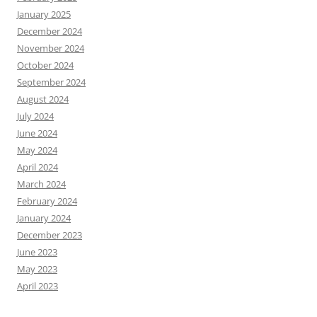
January 2025
December 2024
November 2024
October 2024
September 2024
August 2024
July 2024
June 2024
May 2024
April 2024
March 2024
February 2024
January 2024
December 2023
June 2023
May 2023
April 2023