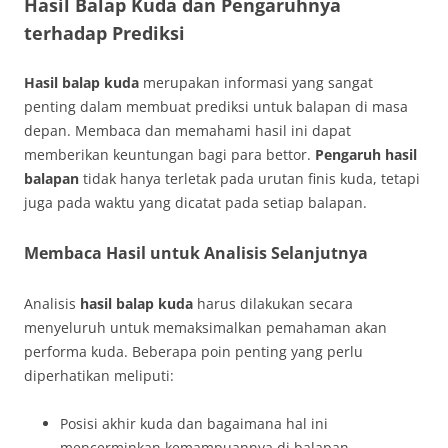
Hasil Balap Kuda dan Pengaruhnya
terhadap Prediksi
Hasil balap kuda
merupakan informasi yang sangat
penting dalam membuat prediksi untuk balapan di masa
depan. Membaca dan memahami hasil ini dapat
memberikan keuntungan bagi para bettor.
Pengaruh hasil
balapan
tidak hanya terletak pada urutan finis kuda, tetapi
juga pada waktu yang dicatat pada setiap balapan.
Membaca Hasil untuk Analisis Selanjutnya
Analisis
hasil balap kuda
harus dilakukan secara
menyeluruh untuk memaksimalkan pemahaman akan
performa kuda. Beberapa poin penting yang perlu
diperhatikan meliputi:
Posisi akhir kuda dan bagaimana hal ini
mencerminkan kemampuannya di balapan