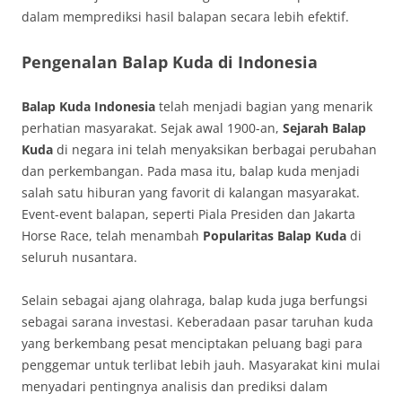
dalam memprediksi hasil balapan secara lebih efektif.
Pengenalan Balap Kuda di Indonesia
Balap Kuda Indonesia
telah menjadi bagian yang menarik
perhatian masyarakat. Sejak awal 1900-an,
Sejarah Balap
Kuda
di negara ini telah menyaksikan berbagai perubahan
dan perkembangan. Pada masa itu, balap kuda menjadi
salah satu hiburan yang favorit di kalangan masyarakat.
Event-event balapan, seperti Piala Presiden dan Jakarta
Horse Race, telah menambah
Popularitas Balap Kuda
di
seluruh nusantara.
Selain sebagai ajang olahraga, balap kuda juga berfungsi
sebagai sarana investasi. Keberadaan pasar taruhan kuda
yang berkembang pesat menciptakan peluang bagi para
penggemar untuk terlibat lebih jauh. Masyarakat kini mulai
menyadari pentingnya analisis dan prediksi dalam