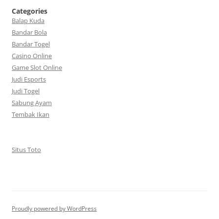
Categories
Balap Kuda
Bandar Bola
Bandar Togel
Casino Online
Game Slot Online
Judi Esports
Judi Togel
Sabung Ayam
Tembak Ikan
Situs Toto
Proudly powered by WordPress