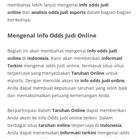
membahas lebih lanjut mengenai
info odds judi
online
dan
analisis odds judi esports
dalam bagian-bagian
berikutnya.
Mengenal Info Odds Judi Online
Bagian ini akan membahas mengenai
Info odds judi
online
di
Indonesia
. Kami akan memberikan
Informasi
Terkini
mengenai odds judi online, termasuk situs-situs
terpercaya yang menyediakan
Taruhan Online
untuk
esports. Dengan memiliki akses ke
info odds judi online
,
Anda dapat membuat keputusan taruhan yang lebih baik
dan memaksimalkan peluang kemenangan Anda.
Berpartisipasi dalam
Taruhan Online
dapat memberikan
Anda akses ke Info Odds Judi online terkini. Dalam
berbagai situs
taruhan online
terpercaya di
Indonesia
,
Anda dapat menemukan
informasi terkini
mengenai odds