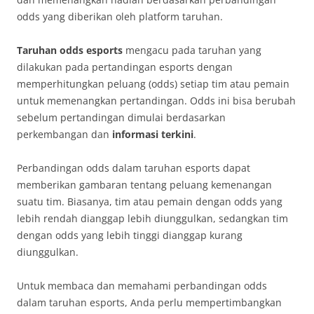
odds yang diberikan oleh platform taruhan.
Taruhan odds esports
mengacu pada taruhan yang
dilakukan pada pertandingan esports dengan
memperhitungkan peluang (odds) setiap tim atau pemain
untuk memenangkan pertandingan. Odds ini bisa berubah
sebelum pertandingan dimulai berdasarkan
perkembangan dan
informasi terkini
.
Perbandingan odds dalam taruhan esports dapat
memberikan gambaran tentang peluang kemenangan
suatu tim. Biasanya, tim atau pemain dengan odds yang
lebih rendah dianggap lebih diunggulkan, sedangkan tim
dengan odds yang lebih tinggi dianggap kurang
diunggulkan.
Untuk membaca dan memahami perbandingan odds
dalam taruhan esports, Anda perlu mempertimbangkan