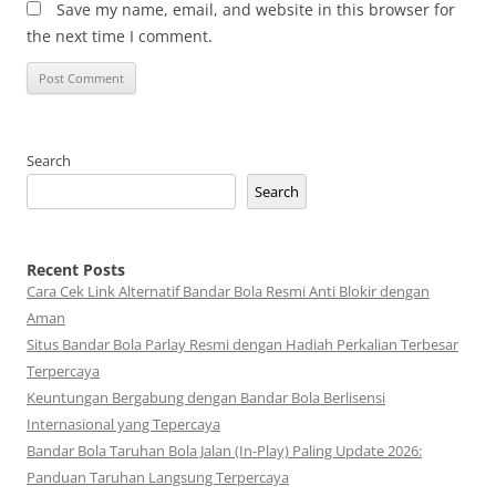
Save my name, email, and website in this browser for
the next time I comment.
Search
Search
Recent Posts
Cara Cek Link Alternatif Bandar Bola Resmi Anti Blokir dengan
Aman
Situs Bandar Bola Parlay Resmi dengan Hadiah Perkalian Terbesar
Terpercaya
Keuntungan Bergabung dengan Bandar Bola Berlisensi
Internasional yang Tepercaya
Bandar Bola Taruhan Bola Jalan (In-Play) Paling Update 2026:
Panduan Taruhan Langsung Terpercaya