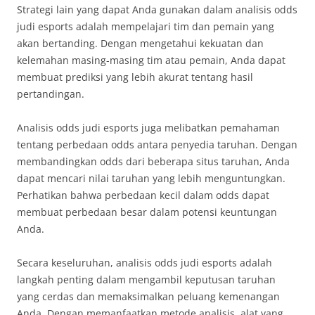
Strategi lain yang dapat Anda gunakan dalam analisis odds
judi esports adalah mempelajari tim dan pemain yang
akan bertanding. Dengan mengetahui kekuatan dan
kelemahan masing-masing tim atau pemain, Anda dapat
membuat prediksi yang lebih akurat tentang hasil
pertandingan.
Analisis odds judi esports juga melibatkan pemahaman
tentang perbedaan odds antara penyedia taruhan. Dengan
membandingkan odds dari beberapa situs taruhan, Anda
dapat mencari nilai taruhan yang lebih menguntungkan.
Perhatikan bahwa perbedaan kecil dalam odds dapat
membuat perbedaan besar dalam potensi keuntungan
Anda.
Secara keseluruhan, analisis odds judi esports adalah
langkah penting dalam mengambil keputusan taruhan
yang cerdas dan memaksimalkan peluang kemenangan
Anda. Dengan memanfaatkan metode analisis, alat yang