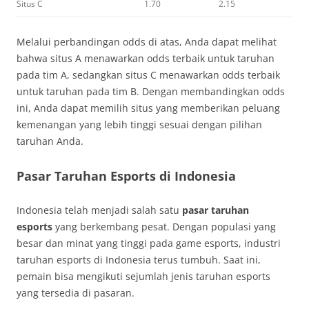
Situs C
1.70
2.15
Melalui perbandingan odds di atas, Anda dapat melihat
bahwa situs A menawarkan odds terbaik untuk taruhan
pada tim A, sedangkan situs C menawarkan odds terbaik
untuk taruhan pada tim B. Dengan membandingkan odds
ini, Anda dapat memilih situs yang memberikan peluang
kemenangan yang lebih tinggi sesuai dengan pilihan
taruhan Anda.
Pasar Taruhan Esports di Indonesia
Indonesia telah menjadi salah satu
pasar taruhan
esports
yang berkembang pesat. Dengan populasi yang
besar dan minat yang tinggi pada game esports, industri
taruhan esports di Indonesia terus tumbuh. Saat ini,
pemain bisa mengikuti sejumlah jenis taruhan esports
yang tersedia di pasaran.