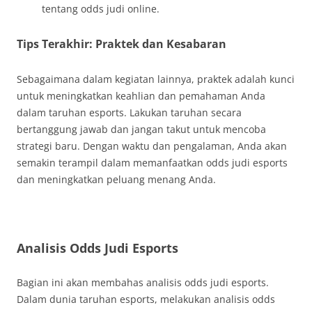
tentang odds judi online.
Tips Terakhir: Praktek dan Kesabaran
Sebagaimana dalam kegiatan lainnya, praktek adalah kunci
untuk meningkatkan keahlian dan pemahaman Anda
dalam taruhan esports. Lakukan taruhan secara
bertanggung jawab dan jangan takut untuk mencoba
strategi baru. Dengan waktu dan pengalaman, Anda akan
semakin terampil dalam memanfaatkan odds judi esports
dan meningkatkan peluang menang Anda.
Analisis Odds Judi Esports
Bagian ini akan membahas analisis odds judi esports.
Dalam dunia taruhan esports, melakukan analisis odds