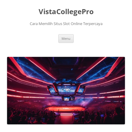
VistaCollegePro
Cara Memilih Situs Slot Online Terpercaya
Skip
Menu
to
content