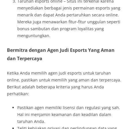
Taruhan esports online – Situs ini terkenal karena
menyediakan berbagai jenis permainan esports yang
menarik dan dapat Anda pertaruhkan secara online.
Mereka juga menawarkan fitur-fitur unggulan seperti
bonus sambutan dan program loyalitas yang
menguntungkan.
Bermitra dengan Agen Judi Esports Yang Aman
dan Terpercaya
Ketika Anda memilih agen judi esports untuk taruhan
online, pastikan untuk memilih yang aman dan terpercaya.
Berikut adalah beberapa kriteria yang harus Anda
perhatikan:
Pastikan agen memiliki lisensi dan regulasi yang sah.
Hal ini menjamin keamanan dan keadilan dalam
taruhan Anda.
Teliti kebijakan privasi dan perlindungan data yang