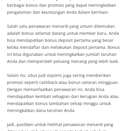
berbagai bonus dan promosi yang dapat meningkatkan
pengalaman dan keuntungan Anda dalam bermain.
Salah satu penawaran menarik yang umum ditemukan
adalah bonus selamat datang untuk member baru. Anda
bisa mendapatkan bonus deposit pertama yang besar
ketika mendaftar dan melakukan deposit pertama. Bonus
ini bisa digunakan untuk meningkatkan jumlah taruhan
Anda dan memperoleh peluang menang yang lebih baik.
Selain itu, situs judi esports juga sering memberikan
promosi seperti cashback atau bonus setoran mingguan.
Dengan memanfaatkan penawaran ini, Anda bisa
mendapatkan kembali sebagian dari kerugian Anda atau
mendapatkan bonus tambahan setiap minggu untuk
meningkatkan dana taruhan Anda.
Jadi, pastikan untuk melihat penawaran menarik yang