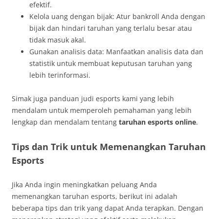
efektif.
Kelola uang dengan bijak: Atur bankroll Anda dengan
bijak dan hindari taruhan yang terlalu besar atau
tidak masuk akal.
Gunakan analisis data: Manfaatkan analisis data dan
statistik untuk membuat keputusan taruhan yang
lebih terinformasi.
Simak juga panduan judi esports kami yang lebih
mendalam untuk memperoleh pemahaman yang lebih
lengkap dan mendalam tentang
taruhan esports online
.
Tips dan Trik untuk Memenangkan Taruhan
Esports
Jika Anda ingin meningkatkan peluang Anda
memenangkan taruhan esports, berikut ini adalah
beberapa tips dan trik yang dapat Anda terapkan. Dengan