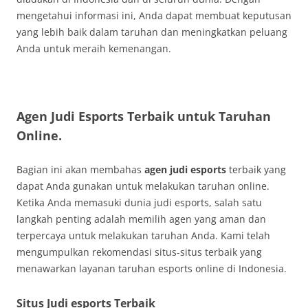
mengetahui informasi ini, Anda dapat membuat keputusan
yang lebih baik dalam taruhan dan meningkatkan peluang
Anda untuk meraih kemenangan.
Agen Judi Esports Terbaik untuk Taruhan
Online.
Bagian ini akan membahas
agen judi esports
terbaik yang
dapat Anda gunakan untuk melakukan taruhan online.
Ketika Anda memasuki dunia judi esports, salah satu
langkah penting adalah memilih agen yang aman dan
terpercaya untuk melakukan taruhan Anda. Kami telah
mengumpulkan rekomendasi situs-situs terbaik yang
menawarkan layanan taruhan esports online di Indonesia.
Situs Judi esports Terbaik