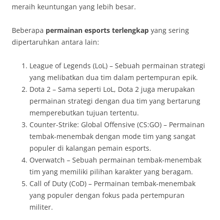
meraih keuntungan yang lebih besar.
Beberapa
permainan esports terlengkap
yang sering
dipertaruhkan antara lain:
League of Legends (LoL) – Sebuah permainan strategi
yang melibatkan dua tim dalam pertempuran epik.
Dota 2 – Sama seperti LoL, Dota 2 juga merupakan
permainan strategi dengan dua tim yang bertarung
memperebutkan tujuan tertentu.
Counter-Strike: Global Offensive (CS:GO) – Permainan
tembak-menembak dengan mode tim yang sangat
populer di kalangan pemain esports.
Overwatch – Sebuah permainan tembak-menembak
tim yang memiliki pilihan karakter yang beragam.
Call of Duty (CoD) – Permainan tembak-menembak
yang populer dengan fokus pada pertempuran
militer.