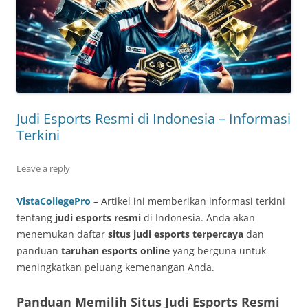
Judi Esports Resmi di Indonesia – Informasi
Terkini
Leave a reply
VistaCollegePro
– Artikel ini memberikan informasi terkini
tentang
judi esports resmi
di Indonesia. Anda akan
menemukan daftar
situs judi esports terpercaya
dan
panduan
taruhan esports online
yang berguna untuk
meningkatkan peluang kemenangan Anda.
Panduan Memilih Situs Judi Esports Resmi