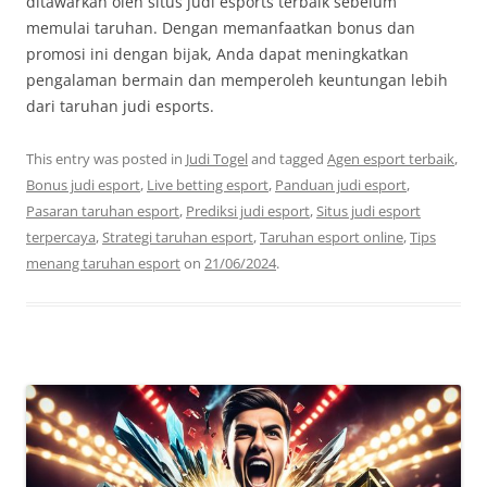
ditawarkan oleh situs judi esports terbaik sebelum
memulai taruhan. Dengan memanfaatkan bonus dan
promosi ini dengan bijak, Anda dapat meningkatkan
pengalaman bermain dan memperoleh keuntungan lebih
dari taruhan judi esports.
This entry was posted in
Judi Togel
and tagged
Agen esport terbaik
,
Bonus judi esport
,
Live betting esport
,
Panduan judi esport
,
Pasaran taruhan esport
,
Prediksi judi esport
,
Situs judi esport
terpercaya
,
Strategi taruhan esport
,
Taruhan esport online
,
Tips
menang taruhan esport
on
21/06/2024
.