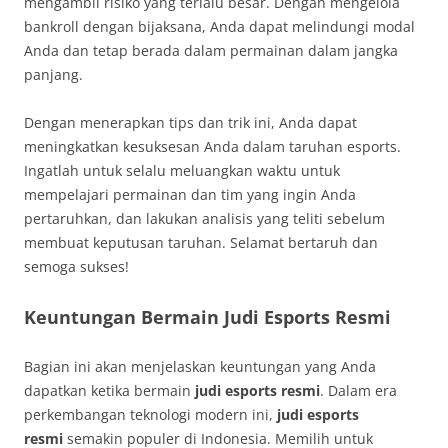
mengambil risiko yang terlalu besar. Dengan mengelola
bankroll dengan bijaksana, Anda dapat melindungi modal
Anda dan tetap berada dalam permainan dalam jangka
panjang.
Dengan menerapkan tips dan trik ini, Anda dapat
meningkatkan kesuksesan Anda dalam taruhan esports.
Ingatlah untuk selalu meluangkan waktu untuk
mempelajari permainan dan tim yang ingin Anda
pertaruhkan, dan lakukan analisis yang teliti sebelum
membuat keputusan taruhan. Selamat bertaruh dan
semoga sukses!
Keuntungan Bermain Judi Esports Resmi
Bagian ini akan menjelaskan keuntungan yang Anda
dapatkan ketika bermain
judi esports resmi
. Dalam era
perkembangan teknologi modern ini,
judi esports
resmi
semakin populer di Indonesia. Memilih untuk