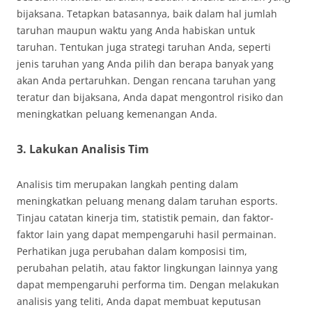
bijaksana. Tetapkan batasannya, baik dalam hal jumlah
taruhan maupun waktu yang Anda habiskan untuk
taruhan. Tentukan juga strategi taruhan Anda, seperti
jenis taruhan yang Anda pilih dan berapa banyak yang
akan Anda pertaruhkan. Dengan rencana taruhan yang
teratur dan bijaksana, Anda dapat mengontrol risiko dan
meningkatkan peluang kemenangan Anda.
3. Lakukan Analisis Tim
Analisis tim merupakan langkah penting dalam
meningkatkan peluang menang dalam taruhan esports.
Tinjau catatan kinerja tim, statistik pemain, dan faktor-
faktor lain yang dapat mempengaruhi hasil permainan.
Perhatikan juga perubahan dalam komposisi tim,
perubahan pelatih, atau faktor lingkungan lainnya yang
dapat mempengaruhi performa tim. Dengan melakukan
analisis yang teliti, Anda dapat membuat keputusan