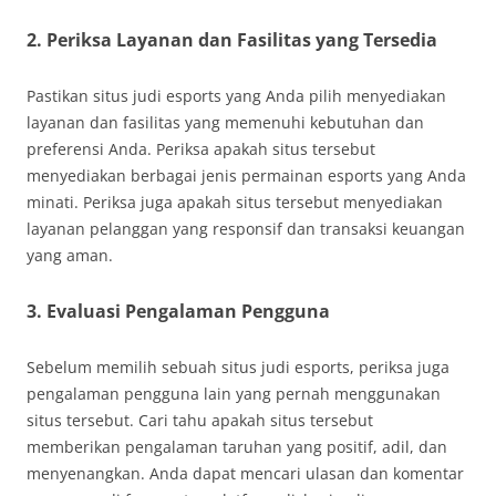
2. Periksa Layanan dan Fasilitas yang Tersedia
Pastikan situs judi esports yang Anda pilih menyediakan
layanan dan fasilitas yang memenuhi kebutuhan dan
preferensi Anda. Periksa apakah situs tersebut
menyediakan berbagai jenis permainan esports yang Anda
minati. Periksa juga apakah situs tersebut menyediakan
layanan pelanggan yang responsif dan transaksi keuangan
yang aman.
3. Evaluasi Pengalaman Pengguna
Sebelum memilih sebuah situs judi esports, periksa juga
pengalaman pengguna lain yang pernah menggunakan
situs tersebut. Cari tahu apakah situs tersebut
memberikan pengalaman taruhan yang positif, adil, dan
menyenangkan. Anda dapat mencari ulasan dan komentar