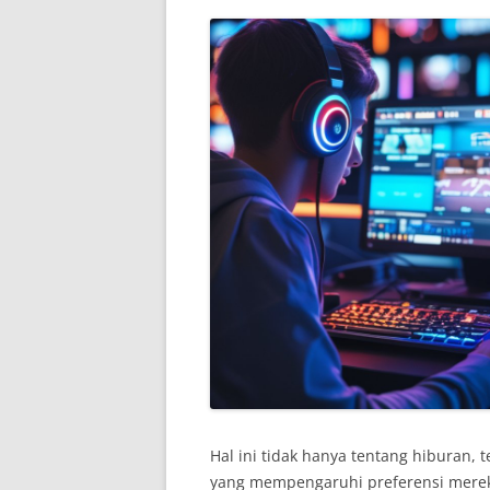
Hal ini tidak hanya tentang hiburan, 
yang mempengaruhi preferensi mere