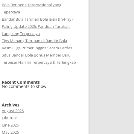
Bola Berlisensi Internasional yang
Tepercaya
Bandar Bola Taruhan Bola Jalan (In-Play)
Paling Update 2026: Panduan Taruhan
Langsung Terpercaya
Tips Menang Taruhan di Bandar Bola
Resmi Liga Primer Inggris Secara Cerdas
Situs Bandar Bola Bonus Member Baru
Terbesar Hari Ini Terpercaya & Terlengkap
Recent Comments
No comments to show.
Archives
August 2026
July 2026
June 2026
May 2026