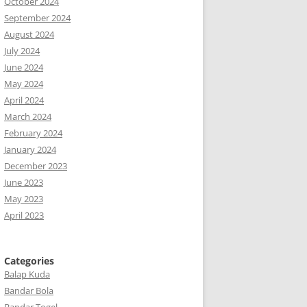
October 2024
September 2024
August 2024
July 2024
June 2024
May 2024
April 2024
March 2024
February 2024
January 2024
December 2023
June 2023
May 2023
April 2023
Categories
Balap Kuda
Bandar Bola