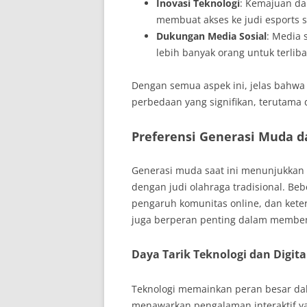
Inovasi Teknologi
: Kemajuan da
membuat akses ke judi esports s
Dukungan Media Sosial
: Media
lebih banyak orang untuk terliba
Dengan semua aspek ini, jelas bahwa j
perbedaan yang signifikan, terutama
Preferensi Generasi Muda d
Generasi muda saat ini menunjukkan 
dengan judi olahraga tradisional. Be
pengaruh komunitas online, dan keter
juga berperan penting dalam membent
Daya Tarik Teknologi dan Digital
Teknologi memainkan peran besar dal
menawarkan pengalaman interaktif ya