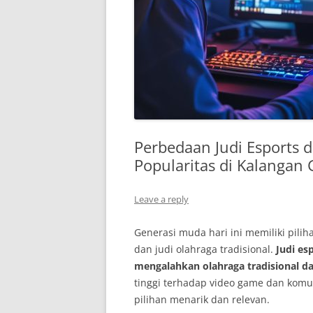
Perbedaan Judi Esports d
Popularitas di Kalangan
Leave a reply
Generasi muda hari ini memiliki pilih
dan judi olahraga tradisional.
Judi es
mengalahkan olahraga tradisional d
tinggi terhadap video game dan komu
pilihan menarik dan relevan.