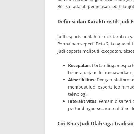
Berikut adalah penjelasan lebih lanj
Definisi dan Karakteristik Judi 
Judi esports adalah bentuk taruhan 
Permainan seperti Dota 2, League of 
judi esports meliputi kecepatan, aksesi
Kecepatan
: Pertandingan esport
beberapa jam. Ini menawarkan 
Aksesibilitas
: Dengan platform o
membuat judi esports lebih mud
teknologi.
Interaktivitas
: Pemain bisa terl
pertandingan secara real-time.
Ciri-Khas Judi Olahraga Tradisio