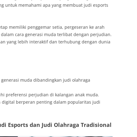
nting untuk memahami apa yang membuat judi esports
tetap memiliki penggemar setia, pergeseran ke arah
dalam cara generasi muda terlibat dengan perjudian.
n yang lebih interaktif dan terhubung dengan dunia
k generasi muda dibandingkan judi olahraga
i preferensi perjudian di kalangan anak muda.
 digital berperan penting dalam popularitas judi
i Esports dan Judi Olahraga Tradisional