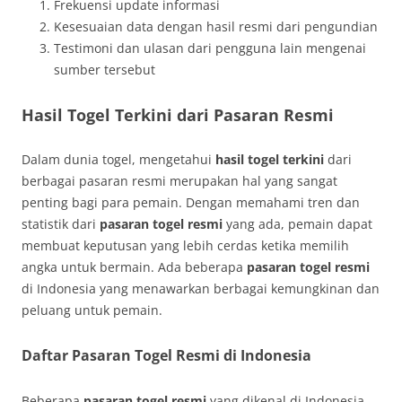
Frekuensi update informasi
Kesesuaian data dengan hasil resmi dari pengundian
Testimoni dan ulasan dari pengguna lain mengenai
sumber tersebut
Hasil Togel Terkini dari Pasaran Resmi
Dalam dunia togel, mengetahui
hasil togel terkini
dari
berbagai pasaran resmi merupakan hal yang sangat
penting bagi para pemain. Dengan memahami tren dan
statistik dari
pasaran togel resmi
yang ada, pemain dapat
membuat keputusan yang lebih cerdas ketika memilih
angka untuk bermain. Ada beberapa
pasaran togel resmi
di Indonesia yang menawarkan berbagai kemungkinan dan
peluang untuk pemain.
Daftar Pasaran Togel Resmi di Indonesia
Beberapa
pasaran togel resmi
yang dikenal di Indonesia