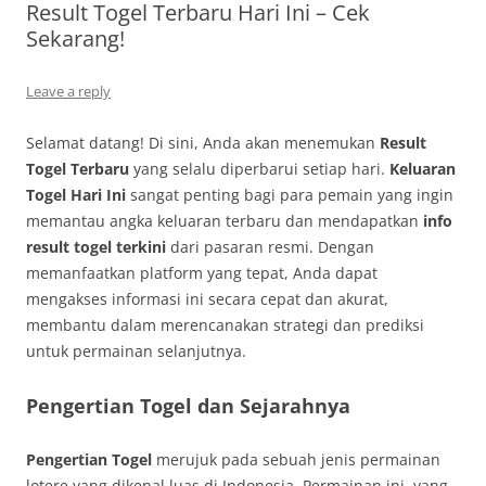
Result Togel Terbaru Hari Ini – Cek
Sekarang!
Leave a reply
Selamat datang! Di sini, Anda akan menemukan
Result
Togel Terbaru
yang selalu diperbarui setiap hari.
Keluaran
Togel Hari Ini
sangat penting bagi para pemain yang ingin
memantau angka keluaran terbaru dan mendapatkan
info
result togel terkini
dari pasaran resmi. Dengan
memanfaatkan platform yang tepat, Anda dapat
mengakses informasi ini secara cepat dan akurat,
membantu dalam merencanakan strategi dan prediksi
untuk permainan selanjutnya.
Pengertian Togel dan Sejarahnya
Pengertian Togel
merujuk pada sebuah jenis permainan
lotere yang dikenal luas di Indonesia. Permainan ini, yang