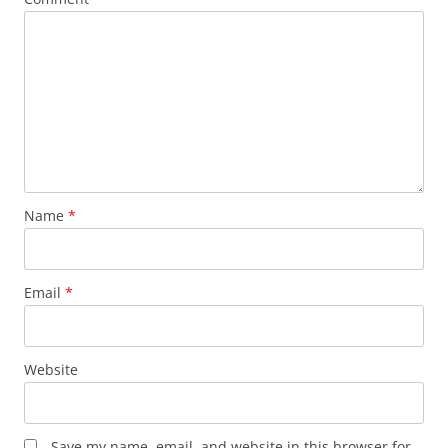
Name
*
Email
*
Website
Save my name, email, and website in this browser for