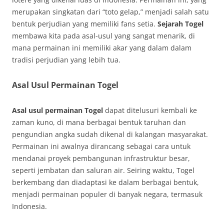
merupakan singkatan dari “toto gelap,” menjadi salah satu
bentuk perjudian yang memiliki fans setia.
Sejarah Togel
membawa kita pada asal-usul yang sangat menarik, di
mana permainan ini memiliki akar yang dalam dalam
tradisi perjudian yang lebih tua.
Asal Usul Permainan Togel
Asal usul permainan Togel
dapat ditelusuri kembali ke
zaman kuno, di mana berbagai bentuk taruhan dan
pengundian angka sudah dikenal di kalangan masyarakat.
Permainan ini awalnya dirancang sebagai cara untuk
mendanai proyek pembangunan infrastruktur besar,
seperti jembatan dan saluran air. Seiring waktu, Togel
berkembang dan diadaptasi ke dalam berbagai bentuk,
menjadi permainan populer di banyak negara, termasuk
Indonesia.