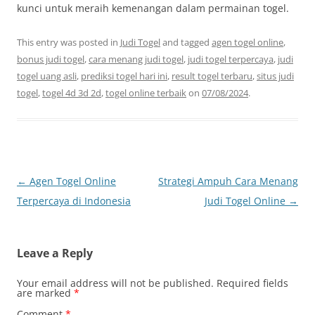
kunci untuk meraih kemenangan dalam permainan togel.
This entry was posted in
Judi Togel
and tagged
agen togel online
,
bonus judi togel
,
cara menang judi togel
,
judi togel terpercaya
,
judi
togel uang asli
,
prediksi togel hari ini
,
result togel terbaru
,
situs judi
togel
,
togel 4d 3d 2d
,
togel online terbaik
on
07/08/2024
.
Post
←
Agen Togel Online
Strategi Ampuh Cara Menang
navigation
Terpercaya di Indonesia
Judi Togel Online
→
Leave a Reply
Your email address will not be published.
Required fields
are marked
*
Comment
*