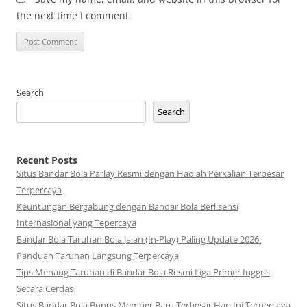
the next time I comment.
Search
Search
Recent Posts
Situs Bandar Bola Parlay Resmi dengan Hadiah Perkalian Terbesar
Terpercaya
Keuntungan Bergabung dengan Bandar Bola Berlisensi
Internasional yang Tepercaya
Bandar Bola Taruhan Bola Jalan (In-Play) Paling Update 2026:
Panduan Taruhan Langsung Terpercaya
Tips Menang Taruhan di Bandar Bola Resmi Liga Primer Inggris
Secara Cerdas
Situs Bandar Bola Bonus Member Baru Terbesar Hari Ini Terpercaya