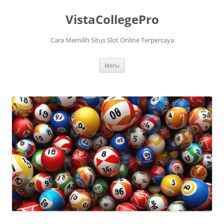
VistaCollegePro
Cara Memilih Situs Slot Online Terpercaya
Skip
Menu
to
content