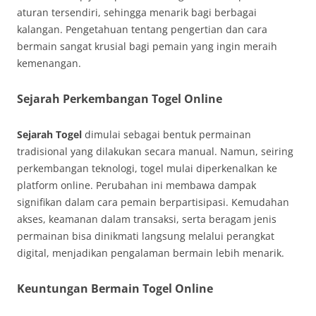
aturan tersendiri, sehingga menarik bagi berbagai
kalangan. Pengetahuan tentang pengertian dan cara
bermain sangat krusial bagi pemain yang ingin meraih
kemenangan.
Sejarah Perkembangan Togel Online
Sejarah Togel
dimulai sebagai bentuk permainan
tradisional yang dilakukan secara manual. Namun, seiring
perkembangan teknologi, togel mulai diperkenalkan ke
platform online. Perubahan ini membawa dampak
signifikan dalam cara pemain berpartisipasi. Kemudahan
akses, keamanan dalam transaksi, serta beragam jenis
permainan bisa dinikmati langsung melalui perangkat
digital, menjadikan pengalaman bermain lebih menarik.
Keuntungan Bermain Togel Online