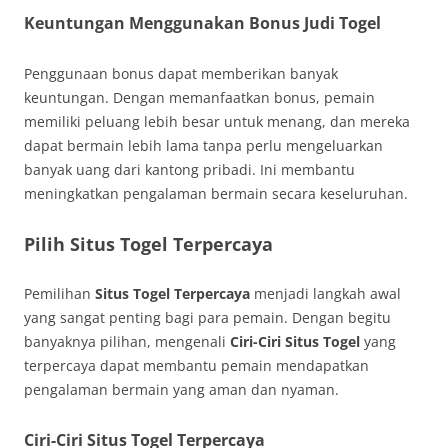
Keuntungan Menggunakan Bonus Judi Togel
Penggunaan bonus dapat memberikan banyak
keuntungan. Dengan memanfaatkan bonus, pemain
memiliki peluang lebih besar untuk menang, dan mereka
dapat bermain lebih lama tanpa perlu mengeluarkan
banyak uang dari kantong pribadi. Ini membantu
meningkatkan pengalaman bermain secara keseluruhan.
Pilih Situs Togel Terpercaya
Pemilihan
Situs Togel Terpercaya
menjadi langkah awal
yang sangat penting bagi para pemain. Dengan begitu
banyaknya pilihan, mengenali
Ciri-Ciri Situs Togel
yang
terpercaya dapat membantu pemain mendapatkan
pengalaman bermain yang aman dan nyaman.
Ciri-Ciri Situs Togel Terpercaya