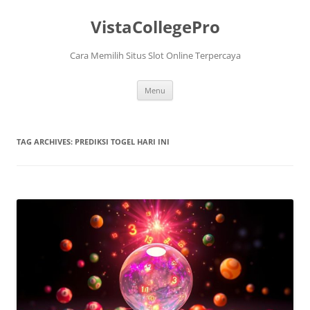
VistaCollegePro
Cara Memilih Situs Slot Online Terpercaya
Skip
Menu
to
content
TAG ARCHIVES:
PREDIKSI TOGEL HARI INI