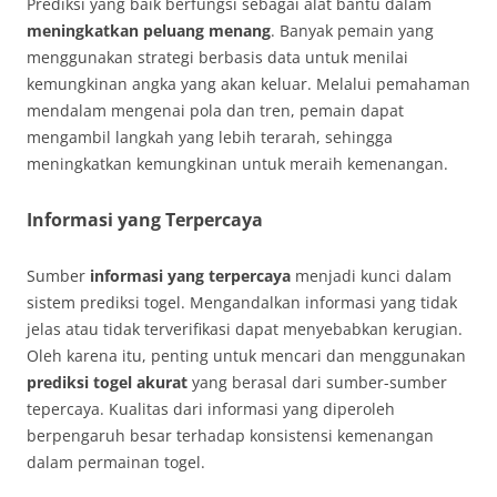
Prediksi yang baik berfungsi sebagai alat bantu dalam
meningkatkan peluang menang
. Banyak pemain yang
menggunakan strategi berbasis data untuk menilai
kemungkinan angka yang akan keluar. Melalui pemahaman
mendalam mengenai pola dan tren, pemain dapat
mengambil langkah yang lebih terarah, sehingga
meningkatkan kemungkinan untuk meraih kemenangan.
Informasi yang Terpercaya
Sumber
informasi yang terpercaya
menjadi kunci dalam
sistem prediksi togel. Mengandalkan informasi yang tidak
jelas atau tidak terverifikasi dapat menyebabkan kerugian.
Oleh karena itu, penting untuk mencari dan menggunakan
prediksi togel akurat
yang berasal dari sumber-sumber
tepercaya. Kualitas dari informasi yang diperoleh
berpengaruh besar terhadap konsistensi kemenangan
dalam permainan togel.