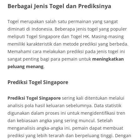
Berbagai Jenis Togel dan Prediksinya
Togel merupakan salah satu permainan yang sangat
diminati di Indonesia. Beberapa jenis togel yang populer
meliputi Togel Singapore dan Togel HK. Masing-masing
memiliki karakteristik dan metode prediksi yang berbeda.
Memahami cara melakukan prediksi pada jenis togel ini
sangat penting bagi para pemain untuk
meningkatkan
peluang menang
.
Prediksi Togel Singapore
Prediksi Togel Singapore
sering kali ditentukan melalui
analisis pola hasil keluaran sebelumnya. Data statistik
digunakan dalam proses ini untuk mengidentifikasi tren
dan kebiasaan angka yang sering muncul. Setelah
menganalisis angka-angka ini, pemain dapat membuat
prediksi yang lebih terarah dan berpeluang tinggi. Dengan