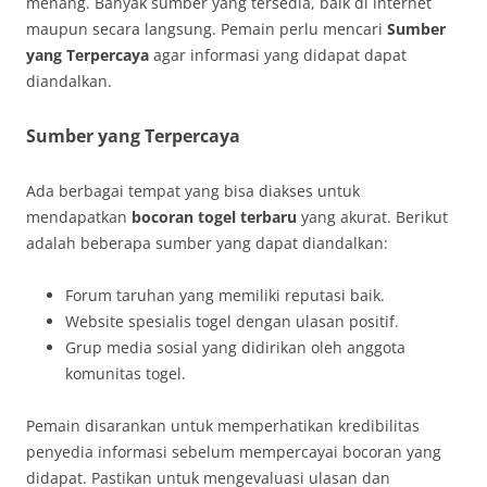
menang. Banyak sumber yang tersedia, baik di internet
maupun secara langsung. Pemain perlu mencari
Sumber
yang Terpercaya
agar informasi yang didapat dapat
diandalkan.
Sumber yang Terpercaya
Ada berbagai tempat yang bisa diakses untuk
mendapatkan
bocoran togel terbaru
yang akurat. Berikut
adalah beberapa sumber yang dapat diandalkan:
Forum taruhan yang memiliki reputasi baik.
Website spesialis togel dengan ulasan positif.
Grup media sosial yang didirikan oleh anggota
komunitas togel.
Pemain disarankan untuk memperhatikan kredibilitas
penyedia informasi sebelum mempercayai bocoran yang
didapat. Pastikan untuk mengevaluasi ulasan dan