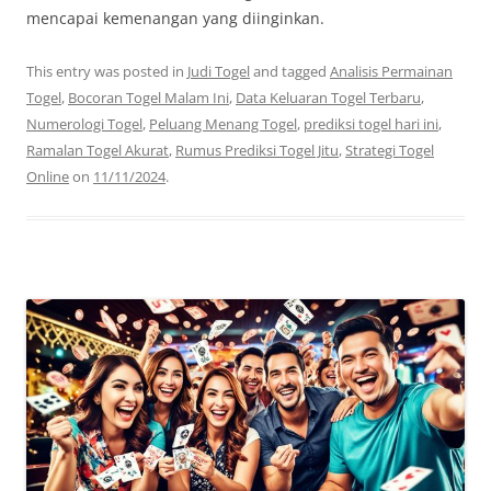
mencapai kemenangan yang diinginkan.
This entry was posted in
Judi Togel
and tagged
Analisis Permainan
Togel
,
Bocoran Togel Malam Ini
,
Data Keluaran Togel Terbaru
,
Numerologi Togel
,
Peluang Menang Togel
,
prediksi togel hari ini
,
Ramalan Togel Akurat
,
Rumus Prediksi Togel Jitu
,
Strategi Togel
Online
on
11/11/2024
.