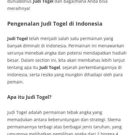
duniaBonus
Judi Togel
dan bagaimana Anda bisa
meraihnya!
Pengenalan Judi Togel di Indonesia
Judi Togel
telah menjadi salah satu permainan yang
banyak diminati di Indonesia. Permainan ini menawarkan
serunya menebak angka dan potensi mendapatkan hadiah
besar. Dalam section ini, kita akan membahas lebih lanjut
tentang apa itu
Judi Togel
, sejarah perkembangannya di
Indonesia, serta resiko yang mungkin dihadapi oleh para
pemain.
Apa itu Judi Togel?
Judi Togel adalah permainan tebak angka yang
memadukan antara keberuntungan dan strategi. Skema
permainannya terbagi atas berbagai jenis taruhan, yang
umumnya melibatkan pemilihan angka dari 2 hingga 4