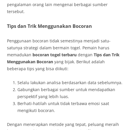
pengalaman orang lain mengenai berbagai sumber
tersebut.
Tips dan Trik Menggunakan Bocoran
Penggunaan bocoran tidak semestinya menjadi satu-
satunya strategi dalam bermain togel. Pemain harus
memadukan
bocoran togel terbaru
dengan
Tips dan Trik
Menggunakan Bocoran
yang bijak. Berikut adalah
beberapa tips yang bisa diikuti:
Selalu lakukan analisa berdasarkan data sebelumnya.
Gabungkan berbagai sumber untuk mendapatkan
perspektif yang lebih luas.
Berhati-hatilah untuk tidak terbawa emosi saat
mengikuti bocoran.
Dengan menerapkan metode yang tepat, peluang meraih