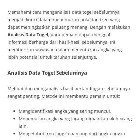
Memahami cara menganalisis data togel sebelumnya
menjadi kunci dalam menemukan pola dan tren yang
dapat meningkatkan peluang menang. Dengan melakukan
Analisis Data Togel
, para pemain dapat menggali
informasi berharga dari hasil-hasil sebelumnya. Ini
memberikan wawasan dalam menentukan angka yang
lebih potensial untuk taruhan selanjutnya.
Analisis Data Togel Sebelumnya
Melihat dan menganalisis hasil pertandingan sebelumnya
sangat penting. Metode ini membantu pemain untuk:
Mengidentifikasi angka yang sering muncul.
Menemukan angka yang jarang dimainkan oleh orang
lain.
Mengetahui tren jangka panjang dari angka-angka