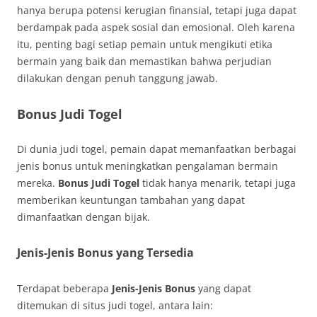
hanya berupa potensi kerugian finansial, tetapi juga dapat
berdampak pada aspek sosial dan emosional. Oleh karena
itu, penting bagi setiap pemain untuk mengikuti etika
bermain yang baik dan memastikan bahwa perjudian
dilakukan dengan penuh tanggung jawab.
Bonus Judi Togel
Di dunia judi togel, pemain dapat memanfaatkan berbagai
jenis bonus untuk meningkatkan pengalaman bermain
mereka.
Bonus Judi Togel
tidak hanya menarik, tetapi juga
memberikan keuntungan tambahan yang dapat
dimanfaatkan dengan bijak.
Jenis-Jenis Bonus yang Tersedia
Terdapat beberapa
Jenis-Jenis Bonus
yang dapat
ditemukan di situs judi togel, antara lain: