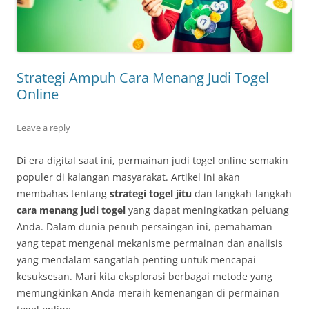
Strategi Ampuh Cara Menang Judi Togel
Online
Leave a reply
Di era digital saat ini, permainan judi togel online semakin
populer di kalangan masyarakat. Artikel ini akan
membahas tentang
strategi togel jitu
dan langkah-langkah
cara menang judi togel
yang dapat meningkatkan peluang
Anda. Dalam dunia penuh persaingan ini, pemahaman
yang tepat mengenai mekanisme permainan dan analisis
yang mendalam sangatlah penting untuk mencapai
kesuksesan. Mari kita eksplorasi berbagai metode yang
memungkinkan Anda meraih kemenangan di permainan