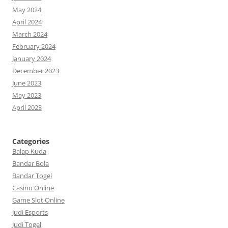
May 2024
April 2024
March 2024
February 2024
January 2024
December 2023
June 2023
May 2023
April 2023
Categories
Balap Kuda
Bandar Bola
Bandar Togel
Casino Online
Game Slot Online
Judi Esports
Judi Togel