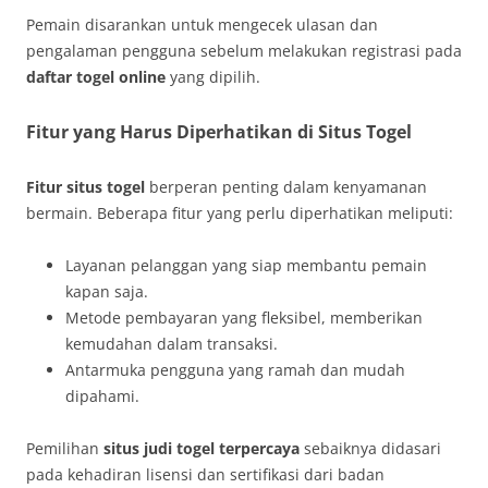
Pemain disarankan untuk mengecek ulasan dan
pengalaman pengguna sebelum melakukan registrasi pada
daftar togel online
yang dipilih.
Fitur yang Harus Diperhatikan di Situs Togel
Fitur situs togel
berperan penting dalam kenyamanan
bermain. Beberapa fitur yang perlu diperhatikan meliputi:
Layanan pelanggan yang siap membantu pemain
kapan saja.
Metode pembayaran yang fleksibel, memberikan
kemudahan dalam transaksi.
Antarmuka pengguna yang ramah dan mudah
dipahami.
Pemilihan
situs judi togel terpercaya
sebaiknya didasari
pada kehadiran lisensi dan sertifikasi dari badan