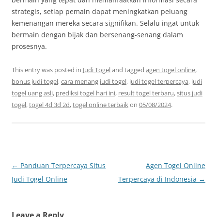
strategis, setiap pemain dapat meningkatkan peluang
kemenangan mereka secara signifikan. Selalu ingat untuk
bermain dengan bijak dan bersenang-senang dalam
prosesnya.
This entry was posted in
Judi Togel
and tagged
agen togel online
,
bonus judi togel
,
cara menang judi togel
,
judi togel terpercaya
,
judi
togel uang asli
,
prediksi togel hari ini
,
result togel terbaru
,
situs judi
togel
,
togel 4d 3d 2d
,
togel online terbaik
on
05/08/2024
.
Post
←
Panduan Terpercaya Situs
Agen Togel Online
navigation
Judi Togel Online
Terpercaya di Indonesia
→
Leave a Reply