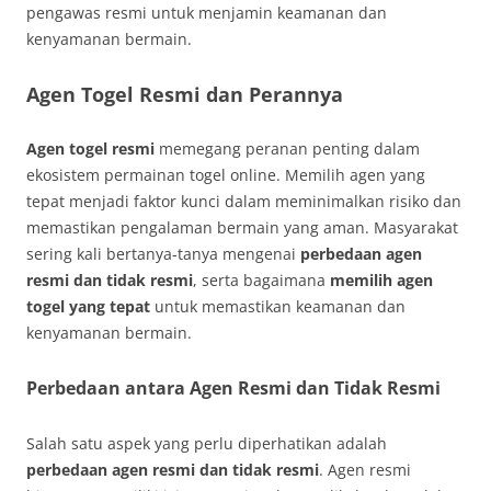
pengawas resmi untuk menjamin keamanan dan
kenyamanan bermain.
Agen Togel Resmi dan Perannya
Agen togel resmi
memegang peranan penting dalam
ekosistem permainan togel online. Memilih agen yang
tepat menjadi faktor kunci dalam meminimalkan risiko dan
memastikan pengalaman bermain yang aman. Masyarakat
sering kali bertanya-tanya mengenai
perbedaan agen
resmi dan tidak resmi
, serta bagaimana
memilih agen
togel yang tepat
untuk memastikan keamanan dan
kenyamanan bermain.
Perbedaan antara Agen Resmi dan Tidak Resmi
Salah satu aspek yang perlu diperhatikan adalah
perbedaan agen resmi dan tidak resmi
. Agen resmi