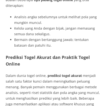
diterapkan:
Analisis angka sebelumnya untuk melihat pola yang
mungkin muncul.
Kelola uang Anda dengan bijak, jangan memasang
semua dana sekaligus.
Bermain dengan bertanggung jawab; tentukan
batasan dan patuhi itu.
Prediksi Togel Akurat dan Praktik Togel
Online
Dalam dunia togel online,
prediksi togel akurat
menjadi
salah satu faktor kunci dalam meningkatkan peluang
menang. Banyak pemain menggunakan berbagai metode
analisis, seperti riset statistik dan pola angka yang muncul,
untuk menghasilkan prediksi yang lebih baik. Beberapa
juga memanfaatkan aplikasi atau software khusus yang