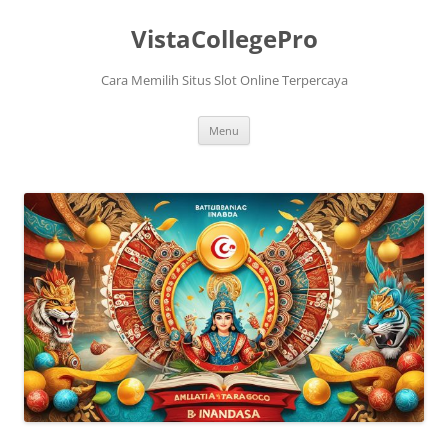
VistaCollegePro
Cara Memilih Situs Slot Online Terpercaya
Skip
Menu
to
content