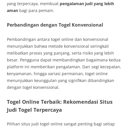
yang terpercaya, membuat
pengalaman judi yang lebih
aman
bagi para pemain.
Perbandingan dengan Togel Konvensional
Pembandingan antara togel online dan konvensional
menunjukkan bahwa metode konvensional seringkali
melibatkan proses yang panjang, serta risiko yang lebih
besar. Pengguna dapat membandingkan bagaimana kedua
platform ini memberikan pengalaman. Dari segi kecepatan,
kenyamanan, hingga variasi permainan, togel online
menunjukkan keunggulan yang signifikan dibandingkan
dengan togel konvensional.
Togel Online Terbaik: Rekomendasi Situs
Judi Togel Terpercaya
Pilihan situs judi togel online sangat penting bagi setiap