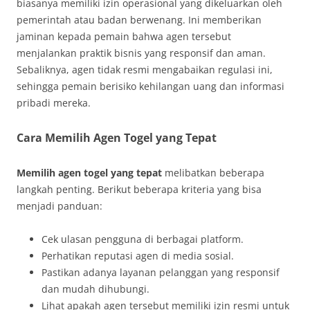
biasanya memiliki izin operasional yang dikeluarkan oleh
pemerintah atau badan berwenang. Ini memberikan
jaminan kepada pemain bahwa agen tersebut
menjalankan praktik bisnis yang responsif dan aman.
Sebaliknya, agen tidak resmi mengabaikan regulasi ini,
sehingga pemain berisiko kehilangan uang dan informasi
pribadi mereka.
Cara Memilih Agen Togel yang Tepat
Memilih agen togel yang tepat
melibatkan beberapa
langkah penting. Berikut beberapa kriteria yang bisa
menjadi panduan:
Cek ulasan pengguna di berbagai platform.
Perhatikan reputasi agen di media sosial.
Pastikan adanya layanan pelanggan yang responsif
dan mudah dihubungi.
Lihat apakah agen tersebut memiliki izin resmi untuk