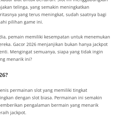
jakan telinga, yang semakin meningkatkan
tasnya yang terus meningkat, sudah saatnya bagi
ahi pilihan game ini.
edia, pemain memiliki kesempatan untuk menemukan
ereka. Gacor 2026 menjanjikan bukan hanya jackpot
enti. Mengingat semuanya, siapa yang tidak ingin
ng menarik ini?
26?
enis permainan slot yang memiliki tingkat
ingkan dengan slot biasa. Permainan ini semakin
 memberikan pengalaman bermain yang menarik
aih jackpot.