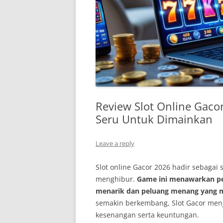
Review Slot Online Gaco
Seru Untuk Dimainkan
Leave a reply
Slot online Gacor 2026 hadir sebagai
menghibur.
Game ini menawarkan pe
menarik dan peluang menang yang 
semakin berkembang, Slot Gacor menj
kesenangan serta keuntungan.