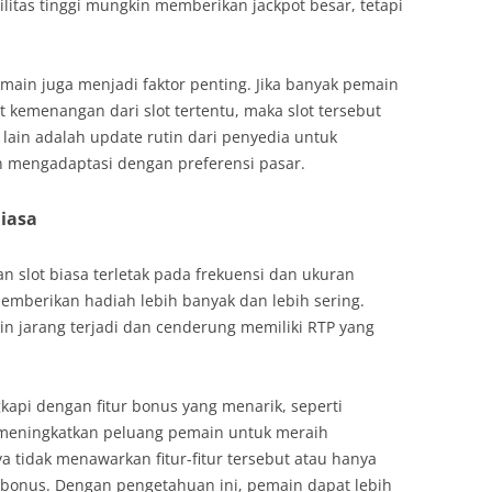
ilitas tinggi mungkin memberikan jackpot besar, tetapi
main juga menjadi faktor penting. Jika banyak pemain
t kemenangan dari slot tertentu, maka slot tersebut
lain adalah update rutin dari penyedia untuk
n mengadaptasi dengan preferensi pasar.
Biasa
n slot biasa terletak pada frekuensi dan ukuran
mberikan hadiah lebih banyak dan lebih sering.
n jarang terjadi dan cenderung memiliki RTP yang
engkapi dengan fitur bonus yang menarik, seperti
ng meningkatkan peluang pemain untuk meraih
a tidak menawarkan fitur-fitur tersebut atau hanya
l bonus. Dengan pengetahuan ini, pemain dapat lebih