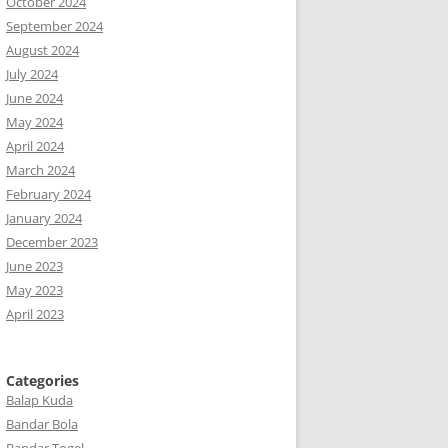
October 2024
September 2024
August 2024
July 2024
June 2024
May 2024
April 2024
March 2024
February 2024
January 2024
December 2023
June 2023
May 2023
April 2023
Categories
Balap Kuda
Bandar Bola