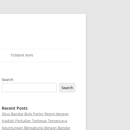
TEMBAK IKAN
Search
Search
Recent Posts
Situs Bandar Bola Parlay Resmi dengan
Hadiah Perkalian Terbesar Terpercaya
Keuntungan Bergabung dengan Bandar