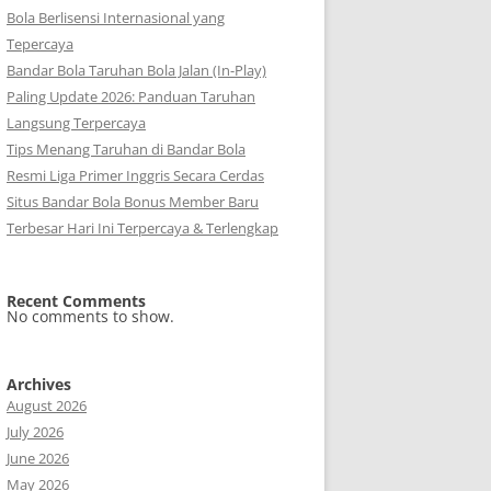
Bola Berlisensi Internasional yang
Tepercaya
Bandar Bola Taruhan Bola Jalan (In-Play)
Paling Update 2026: Panduan Taruhan
Langsung Terpercaya
Tips Menang Taruhan di Bandar Bola
Resmi Liga Primer Inggris Secara Cerdas
Situs Bandar Bola Bonus Member Baru
Terbesar Hari Ini Terpercaya & Terlengkap
Recent Comments
No comments to show.
Archives
August 2026
July 2026
June 2026
May 2026