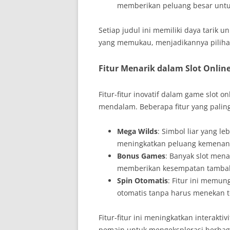
memberikan peluang besar unt
Setiap judul ini memiliki daya tarik
yang memukau, menjadikannya piliha
Fitur Menarik dalam Slot Onlin
Fitur-fitur inovatif dalam game slot
mendalam. Beberapa fitur yang paling
Mega Wilds
: Simbol liar yang l
meningkatkan peluang kemenan
Bonus Games
: Banyak slot men
memberikan kesempatan tambah
Spin Otomatis
: Fitur ini memu
otomatis tanpa harus menekan t
Fitur-fitur ini meningkatkan interak
pemain untuk mengeksplorasi berbag