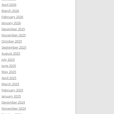
April 2026
March 2026
February 2026
January 2026
December 2025
November 2025
October 2025
September 2025
August 2025
July 2025
June 2025
May 2025
April 2025
March 2025
February 2025
January 2025
December 2024
November 2024