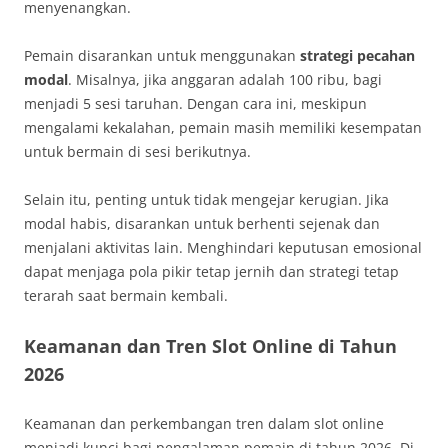
menyenangkan.
Pemain disarankan untuk menggunakan
strategi pecahan
modal
. Misalnya, jika anggaran adalah 100 ribu, bagi
menjadi 5 sesi taruhan. Dengan cara ini, meskipun
mengalami kekalahan, pemain masih memiliki kesempatan
untuk bermain di sesi berikutnya.
Selain itu, penting untuk tidak mengejar kerugian. Jika
modal habis, disarankan untuk berhenti sejenak dan
menjalani aktivitas lain. Menghindari keputusan emosional
dapat menjaga pola pikir tetap jernih dan strategi tetap
terarah saat bermain kembali.
Keamanan dan Tren Slot Online di Tahun
2026
Keamanan dan perkembangan tren dalam slot online
menjadi kunci bagi pengalaman pemain di tahun 2026. Di