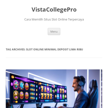
VistaCollegePro
Cara Memilih Situs Slot Online Terpercaya
Skip
Menu
to
content
TAG ARCHIVES:
SLOT ONLINE MINIMAL DEPOSIT LIMA RIBU