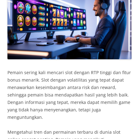
Pemain sering kali mencari slot dengan RTP tinggi dan fitur
bonus menarik. Slot dengan volatilitas yang tepat dapat
menawarkan keseimbangan antara risk dan reward,
sehingga pemain bisa mendapatkan hasil yang lebih baik.
Dengan informasi yang tepat, mereka dapat memilih game
yang tidak hanya menyenangkan, tetapi juga
menguntungkan.
Mengetahui tren dan permainan terbaru di dunia slot