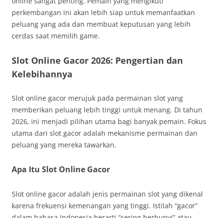
online sangat penting. Pemain yang mengikuti
perkembangan ini akan lebih siap untuk memanfaatkan
peluang yang ada dan membuat keputusan yang lebih
cerdas saat memilih game.
Slot Online Gacor 2026: Pengertian dan
Kelebihannya
Slot online gacor merujuk pada permainan slot yang
memberikan peluang lebih tinggi untuk menang. Di tahun
2026, ini menjadi pilihan utama bagi banyak pemain. Fokus
utama dari slot gacor adalah mekanisme permainan dan
peluang yang mereka tawarkan.
Apa Itu Slot Online Gacor
Slot online gacor adalah jenis permainan slot yang dikenal
karena frekuensi kemenangan yang tinggi. Istilah “gacor”
dalam bahasa Indonesia berarti “sering berbunyi” atau