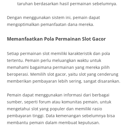
taruhan berdasarkan hasil permainan sebelumnya.
Dengan menggunakan sistem ini, pemain dapat
mengoptimalkan pemanfaatan dana mereka.
Memanfaatkan Pola Permainan Slot Gacor
Setiap permainan slot memiliki karakteristik dan pola
tertentu. Pemain perlu meluangkan waktu untuk
memahami bagaimana permainan yang mereka pilih
beroperasi. Memilih slot gacor, yaitu slot yang cenderung
memberikan pembayaran lebih sering, sangat disarankan.
Pemain dapat menggunakan informasi dari berbagai
sumber, seperti forum atau komunitas pemain, untuk
mengetahui slot yang populer dan memiliki rasio
pembayaran tinggi. Data kemenangan sebelumnya bisa
membantu pemain dalam membuat keputusan.