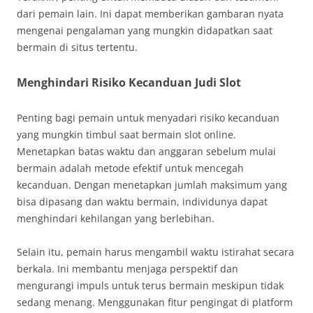
dari pemain lain. Ini dapat memberikan gambaran nyata
mengenai pengalaman yang mungkin didapatkan saat
bermain di situs tertentu.
Menghindari Risiko Kecanduan Judi Slot
Penting bagi pemain untuk menyadari risiko kecanduan
yang mungkin timbul saat bermain slot online.
Menetapkan batas waktu dan anggaran sebelum mulai
bermain adalah metode efektif untuk mencegah
kecanduan. Dengan menetapkan jumlah maksimum yang
bisa dipasang dan waktu bermain, individunya dapat
menghindari kehilangan yang berlebihan.
Selain itu, pemain harus mengambil waktu istirahat secara
berkala. Ini membantu menjaga perspektif dan
mengurangi impuls untuk terus bermain meskipun tidak
sedang menang. Menggunakan fitur pengingat di platform