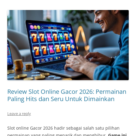
Review Slot Online Gacor 2026: Permainan
Paling Hits dan Seru Untuk Dimainkan
Leave a reply
Slot online Gacor 2026 hadir sebagai salah satu pilihan
permainan yang paling menarik dan menghibur.
Game ini