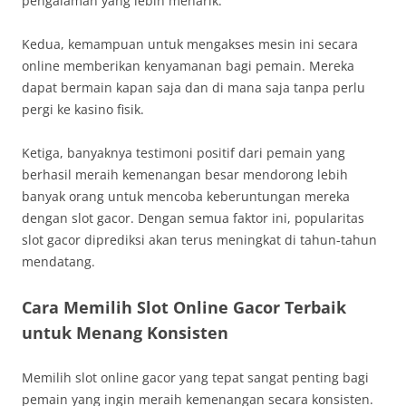
pengalaman yang lebih menarik.
Kedua, kemampuan untuk mengakses mesin ini secara
online memberikan kenyamanan bagi pemain. Mereka
dapat bermain kapan saja dan di mana saja tanpa perlu
pergi ke kasino fisik.
Ketiga, banyaknya testimoni positif dari pemain yang
berhasil meraih kemenangan besar mendorong lebih
banyak orang untuk mencoba keberuntungan mereka
dengan slot gacor. Dengan semua faktor ini, popularitas
slot gacor diprediksi akan terus meningkat di tahun-tahun
mendatang.
Cara Memilih Slot Online Gacor Terbaik
untuk Menang Konsisten
Memilih slot online gacor yang tepat sangat penting bagi
pemain yang ingin meraih kemenangan secara konsisten.