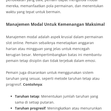
mereka, memanfaatkan pola permainan, dan menentukan
waktu yang tepat untuk bermain.
Manajemen Modal Untuk Kemenangan Maksimal
Manajemen modal adalah aspek krusial dalam permainan
slot online. Pemain sebaiknya menetapkan anggaran
harian atau mingguan yang jelas untuk mencegah
kerugian besar. Mempertimbangkan batas ini membantu
pemain tetap disiplin dan tidak terjebak dalam emosi.
Pemain juga disarankan untuk menggunakan sistem
taruhan yang sesuai, seperti metode taruhan tetap atau
progresif.
Contohnya
:
Taruhan tetap
: Menentukan jumlah taruhan yang
sama di setiap putaran.
Taruhan progresif
: Meningkatkan atau menurunkan