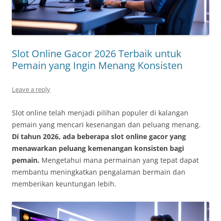
Slot Online Gacor 2026 Terbaik untuk
Pemain yang Ingin Menang Konsisten
Leave a reply
Slot online telah menjadi pilihan populer di kalangan
pemain yang mencari kesenangan dan peluang menang.
Di tahun 2026, ada beberapa slot online gacor yang
menawarkan peluang kemenangan konsisten bagi
pemain.
Mengetahui mana permainan yang tepat dapat
membantu meningkatkan pengalaman bermain dan
memberikan keuntungan lebih.