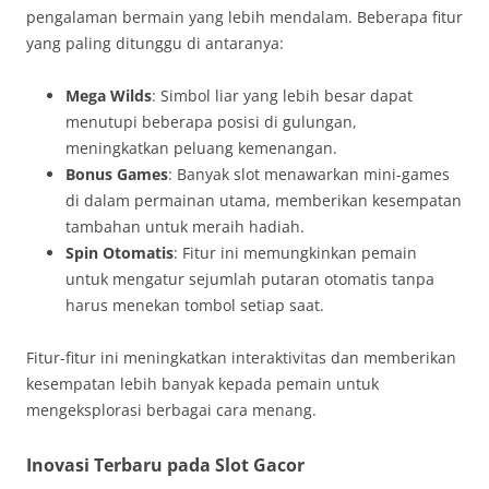
pengalaman bermain yang lebih mendalam. Beberapa fitur
yang paling ditunggu di antaranya:
Mega Wilds
: Simbol liar yang lebih besar dapat
menutupi beberapa posisi di gulungan,
meningkatkan peluang kemenangan.
Bonus Games
: Banyak slot menawarkan mini-games
di dalam permainan utama, memberikan kesempatan
tambahan untuk meraih hadiah.
Spin Otomatis
: Fitur ini memungkinkan pemain
untuk mengatur sejumlah putaran otomatis tanpa
harus menekan tombol setiap saat.
Fitur-fitur ini meningkatkan interaktivitas dan memberikan
kesempatan lebih banyak kepada pemain untuk
mengeksplorasi berbagai cara menang.
Inovasi Terbaru pada Slot Gacor