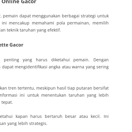
 Online Gacor
r, pemain dapat menggunakan berbagai strategi untuk
l ini mencakup memahami pola permainan, memilih
n teknik taruhan yang efektif.
tte Gacor
 penting yang harus diketahui pemain. Dengan
dapat mengidentifikasi angka atau warna yang sering
kan tren tertentu, meskipun hasil tiap putaran bersifat
nformasi ini untuk menentukan taruhan yang lebih
 tepat.
tahui kapan harus bertaruh besar atau kecil. Ini
 yang lebih strategis.