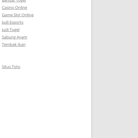
Bandar Togel
Casino Online
Game Slot Online
Judi Esports
Judi Togel
Sabung Ayam
Tembak Ikan
Situs Toto