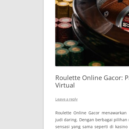
Roulette Online Gacor: 
Virtual
Leave a reply
Roulette Online Gacor menawarkan
judi daring. Dengan berbagai piliha
sensasi yang sama seperti di kasino 