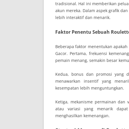
tradisional. Hal ini memberikan pelu
akun mereka. Dalam aspek grafik dan 
lebih interaktif dan menarik.
Faktor Penentu Sebuah Roulett
Beberapa faktor menentukan apakah s
Gacor. Pertama, frekuensi kemenang
pemain menang, semakin besar kemu
Kedua, bonus dan promosi yang dit
menawarkan insentif yang menari
kesempatan lebih menguntungkan.
Ketiga, mekanisme permainan dan va
atau variasi yang menarik dapat
menghasilkan kemenangan.