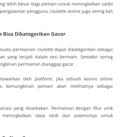
ang lebih besar bagi pemain untuk meningkatkan saldo
pengalaman pengguna, roulette online juga sering kali
e Bisa Dikategorikan Gacor
uatu permainan roulette dapat dikategorikan sebagai
an yang terjadi dalam sesi bermain. Semakin sering
ngkinan permainan dianggap gacor.
awarkan oleh platform. Jika sebuah kasino online
k, kemungkinan pemain akan melihatnya sebagai
riasi yang disediakan. Permainan dengan fitur unik
 meningkatkan daya tarik dan potensinya untuk