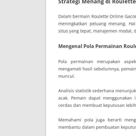
Strategi Menang di Roulette
Dalam bermain Roulette Online Gaco
meningkatkan peluang menang. Ha
situs yang tepat, manajemen modal, da
Mengenal Pola Permainan Roule
Pola permainan merupakan aspek
mengamati hasil sebelumnya, pemain 
muncul.
Analisis statistik sederhana menunjuk
acak. Pemain dapat menggunakan i
cerdas dan membuat keputusan lebih
Memahami pola juga berarti menge
membantu dalam pembuatan keputusan