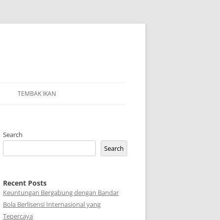
TEMBAK IKAN
Search
Search
Recent Posts
Keuntungan Bergabung dengan Bandar
Bola Berlisensi Internasional yang
Tepercaya