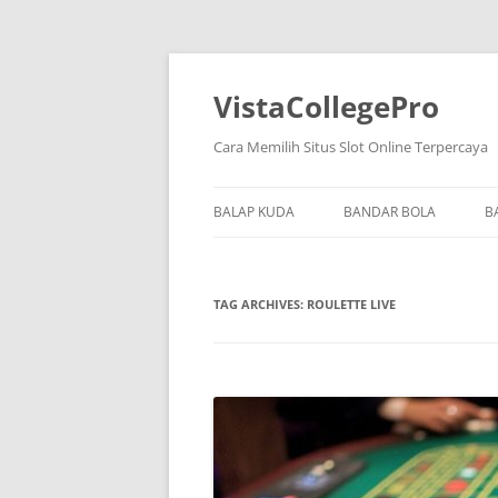
VistaCollegePro
Cara Memilih Situs Slot Online Terpercaya
BALAP KUDA
BANDAR BOLA
B
TAG ARCHIVES:
ROULETTE LIVE