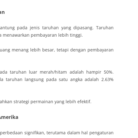
an
gantung pada jenis taruhan yang dipasang. Taruhan
uga menawarkan pembayaran lebih tinggi.
eluang menang lebih besar, tetapi dengan pembayaran
ada taruhan luar merah/hitam adalah hampir 50%.
a taruhan langsung pada satu angka adalah 2.63%
kan strategi permainan yang lebih efektif.
Amerika
 perbedaan signifikan, terutama dalam hal pengaturan