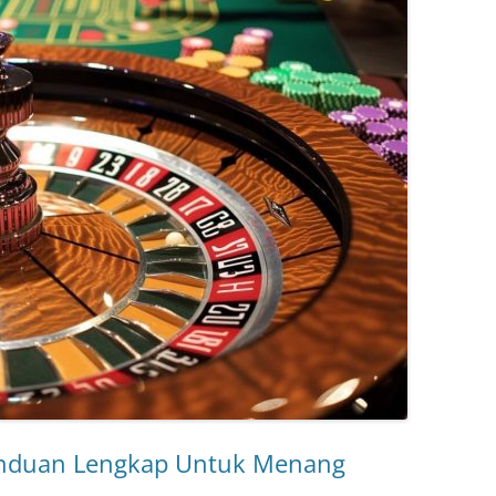
 Panduan Lengkap Untuk Menang