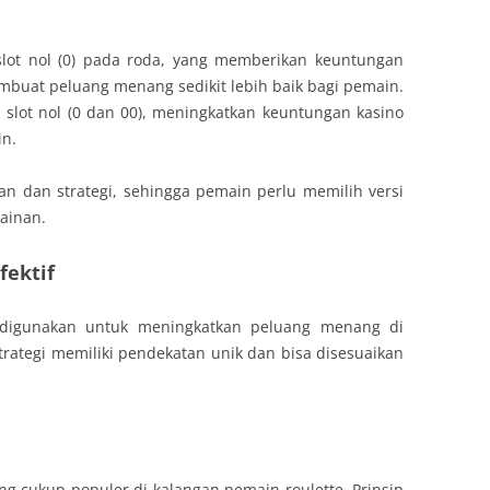
 slot nol (0) pada roda, yang memberikan keuntungan
embuat peluang menang sedikit lebih baik bagi pemain.
a slot nol (0 dan 00), meningkatkan keuntungan kasino
n.
n dan strategi, sehingga pemain perlu memilih versi
ainan.
fektif
 digunakan untuk meningkatkan peluang menang di
rategi memiliki pendekatan unik dan bisa disesuaikan
ng cukup populer di kalangan pemain roulette. Prinsip