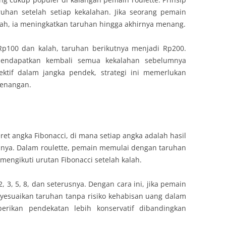
han setelah setiap kekalahan. Jika seorang pemain
alah, ia meningkatkan taruhan hingga akhirnya menang.
 Rp100 dan kalah, taruhan berikutnya menjadi Rp200.
endapatkan kembali semua kekalahan sebelumnya
ktif dalam jangka pendek, strategi ini memerlukan
menangan.
ret angka Fibonacci, di mana setiap angka adalah hasil
nya. Dalam roulette, pemain memulai dengan taruhan
ngikuti urutan Fibonacci setelah kalah.
, 3, 5, 8, dan seterusnya. Dengan cara ini, jika pemain
yesuaikan taruhan tanpa risiko kehabisan uang dalam
erikan pendekatan lebih konservatif dibandingkan