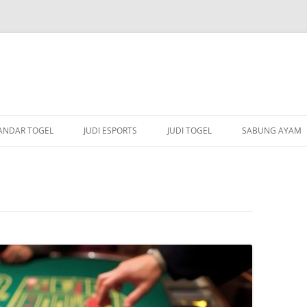
Skip
to
ANDAR TOGEL
JUDI ESPORTS
JUDI TOGEL
SABUNG AYAM
content