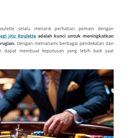
oulette selalu menarik perhatian pemain dengan
tegi Jitu Roulette
adalah kunci untuk meningkatkan
rugian.
Dengan memahami berbagai pendekatan dan
ain dapat membuat keputusan yang lebih baik saat