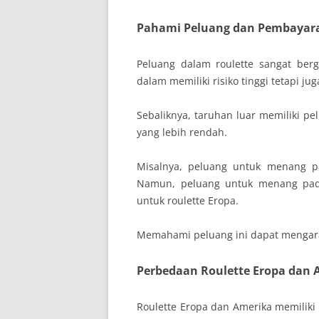
Pahami Peluang dan Pembayar
Peluang dalam roulette sangat ber
dalam memiliki risiko tinggi tetapi j
Sebaliknya, taruhan luar memiliki p
yang lebih rendah.
Misalnya, peluang untuk menang p
Namun, peluang untuk menang pad
untuk roulette Eropa.
Memahami peluang ini dapat mengarah
Perbedaan Roulette Eropa dan 
Roulette Eropa dan Amerika memiliki