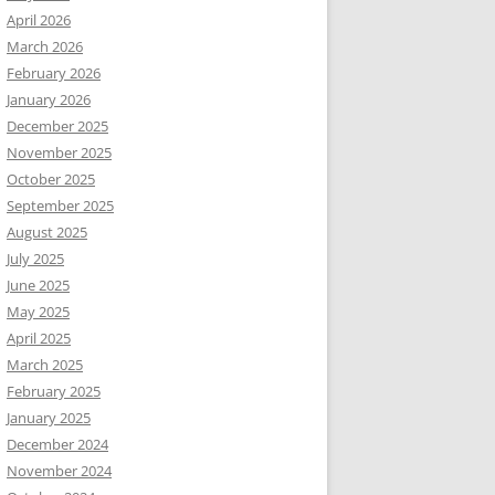
April 2026
March 2026
February 2026
January 2026
December 2025
November 2025
October 2025
September 2025
August 2025
July 2025
June 2025
May 2025
April 2025
March 2025
February 2025
January 2025
December 2024
November 2024