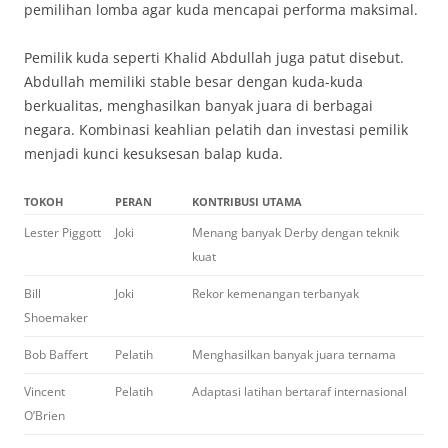
pemilihan lomba agar kuda mencapai performa maksimal.
Pemilik kuda seperti Khalid Abdullah juga patut disebut.
Abdullah memiliki stable besar dengan kuda-kuda
berkualitas, menghasilkan banyak juara di berbagai
negara. Kombinasi keahlian pelatih dan investasi pemilik
menjadi kunci kesuksesan balap kuda.
TOKOH
PERAN
KONTRIBUSI UTAMA
Lester Piggott
Joki
Menang banyak Derby dengan teknik
kuat
Bill
Joki
Rekor kemenangan terbanyak
Shoemaker
Bob Baffert
Pelatih
Menghasilkan banyak juara ternama
Vincent
Pelatih
Adaptasi latihan bertaraf internasional
O’Brien