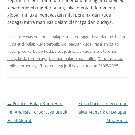
Sejarah tersebut membantu memahami bagaimana
balap
kuda
berkembang dari ajang lokal menjadi fenomena
global. Ini juga menegaskan nilai penting dari kuda
sebagai mitra manusia dalam olahraga dan budaya.
This entry was posted in
Balap Kuda
and tagged
Bandar judi balap
kuda
,
Judi balap kuda terbaik
,
Judi pacuan kuda
,
Pasaran balap
kuda
,
prediksi balap kuda
,
situs judi balap kuda
,
Situs taruhan
balap kuda terpercaya
,
taruhan balap kuda online
,
Taruhan kuda
online terpercaya
,
Tips menang judi balap kuda
on
31/05/2025
.
Post
←
Prediksi Balap Kuda Hari
Kuda Pacu Tercepat dan
navigation
Ini: Analisis Terpercaya untuk
Fakta Menarik di Balapan
Hasil Akurat
Modern
→