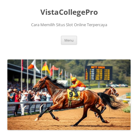
VistaCollegePro
Cara Memilih Situs Slot Online Terpercaya
Skip
Menu
to
content