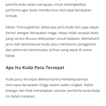
pemilik kuda selalu berupaya untuk meningkatkan
performa agar kuda mereka bisa mencapai kecepatan
terbaik.
Selain Thoroughbred, beberapa jenis kuda lain juga dapat
berlari dengan kecepatan tinggi, tetapi tidak secepat kuda
yang secara khusus dibesarkan untuk balapan. Memahami
jenis dan kemampuan kuda pacu membantu penggemar
dan peternak menentukan pilihan yang tepat di arena
balap.
Apa Itu Kuda Pacu Tercepat
Kuda pacu tercepat dikenal karena kemampuannya
mencapai kecepatan tinggi dalam waktu singkat. Faktor
biologis dan fisik menetapkan standar performa kuda-kuda
ini dalam balapan.