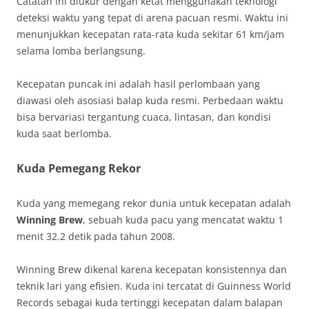
Catatan ini diukur dengan ketat menggunakan teknologi
deteksi waktu yang tepat di arena pacuan resmi. Waktu ini
menunjukkan kecepatan rata-rata kuda sekitar 61 km/jam
selama lomba berlangsung.
Kecepatan puncak ini adalah hasil perlombaan yang
diawasi oleh asosiasi balap kuda resmi. Perbedaan waktu
bisa bervariasi tergantung cuaca, lintasan, dan kondisi
kuda saat berlomba.
Kuda Pemegang Rekor
Kuda yang memegang rekor dunia untuk kecepatan adalah
Winning Brew
, sebuah kuda pacu yang mencatat waktu 1
menit 32.2 detik pada tahun 2008.
Winning Brew dikenal karena kecepatan konsistennya dan
teknik lari yang efisien. Kuda ini tercatat di Guinness World
Records sebagai kuda tertinggi kecepatan dalam balapan