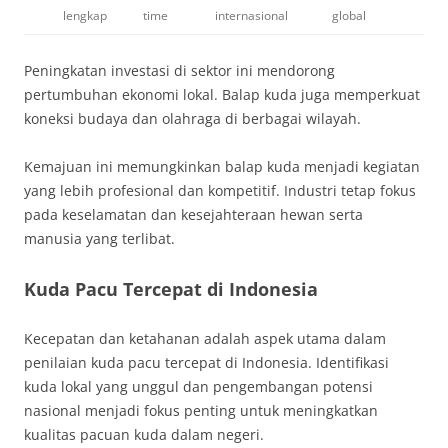
lengkap
time
internasional
global
Peningkatan investasi di sektor ini mendorong
pertumbuhan ekonomi lokal. Balap kuda juga memperkuat
koneksi budaya dan olahraga di berbagai wilayah.
Kemajuan ini memungkinkan balap kuda menjadi kegiatan
yang lebih profesional dan kompetitif. Industri tetap fokus
pada keselamatan dan kesejahteraan hewan serta
manusia yang terlibat.
Kuda Pacu Tercepat di Indonesia
Kecepatan dan ketahanan adalah aspek utama dalam
penilaian kuda pacu tercepat di Indonesia. Identifikasi
kuda lokal yang unggul dan pengembangan potensi
nasional menjadi fokus penting untuk meningkatkan
kualitas pacuan kuda dalam negeri.