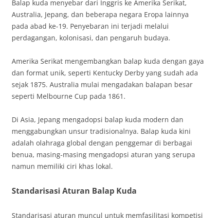
Balap kuda menyebar dari Inggris ke Amerika Serikat,
Australia, Jepang, dan beberapa negara Eropa lainnya
pada abad ke-19. Penyebaran ini terjadi melalui
perdagangan, kolonisasi, dan pengaruh budaya.
Amerika Serikat mengembangkan balap kuda dengan gaya
dan format unik, seperti Kentucky Derby yang sudah ada
sejak 1875. Australia mulai mengadakan balapan besar
seperti Melbourne Cup pada 1861.
Di Asia, Jepang mengadopsi balap kuda modern dan
menggabungkan unsur tradisionalnya. Balap kuda kini
adalah olahraga global dengan penggemar di berbagai
benua, masing-masing mengadopsi aturan yang serupa
namun memiliki ciri khas lokal.
Standarisasi Aturan Balap Kuda
Standarisasi aturan muncul untuk memfasilitasi kompetisi