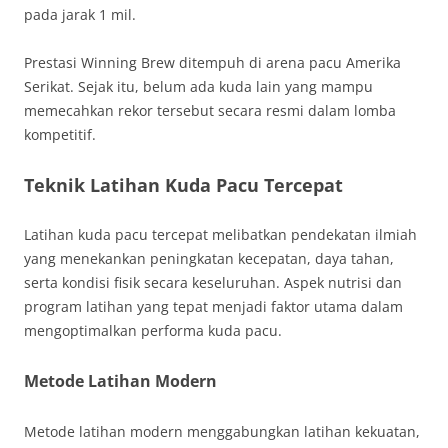
pada jarak 1 mil.
Prestasi Winning Brew ditempuh di arena pacu Amerika
Serikat. Sejak itu, belum ada kuda lain yang mampu
memecahkan rekor tersebut secara resmi dalam lomba
kompetitif.
Teknik Latihan Kuda Pacu Tercepat
Latihan kuda pacu tercepat melibatkan pendekatan ilmiah
yang menekankan peningkatan kecepatan, daya tahan,
serta kondisi fisik secara keseluruhan. Aspek nutrisi dan
program latihan yang tepat menjadi faktor utama dalam
mengoptimalkan performa kuda pacu.
Metode Latihan Modern
Metode latihan modern menggabungkan latihan kekuatan,