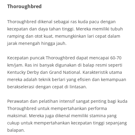
Thoroughbred
Thoroughbred dikenal sebagai ras kuda pacu dengan
kecepatan dan daya tahan tinggi. Mereka memiliki tubuh
ramping dan otot kuat, memungkinkan lari cepat dalam
jarak menengah hingga jauh.
Kecepatan puncak Thoroughbred dapat mencapai 60-70
km/jam. Ras ini banyak digunakan di balap resmi seperti
Kentucky Derby dan Grand National. Karakteristik utama
mereka adalah teknik berlari yang efisien dan kemampuan
berakselerasi dengan cepat di lintasan.
Perawatan dan pelatihan intensif sangat penting bagi kuda
Thoroughbred untuk mempertahankan performa
maksimal. Mereka juga dikenal memiliki stamina yang
cukup untuk mempertahankan kecepatan tinggi sepanjang
balapan.