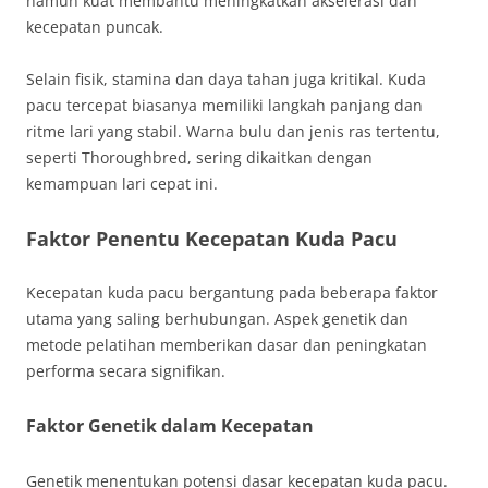
namun kuat membantu meningkatkan akselerasi dan
kecepatan puncak.
Selain fisik, stamina dan daya tahan juga kritikal. Kuda
pacu tercepat biasanya memiliki langkah panjang dan
ritme lari yang stabil. Warna bulu dan jenis ras tertentu,
seperti Thoroughbred, sering dikaitkan dengan
kemampuan lari cepat ini.
Faktor Penentu Kecepatan Kuda Pacu
Kecepatan kuda pacu bergantung pada beberapa faktor
utama yang saling berhubungan. Aspek genetik dan
metode pelatihan memberikan dasar dan peningkatan
performa secara signifikan.
Faktor Genetik dalam Kecepatan
Genetik menentukan potensi dasar kecepatan kuda pacu.