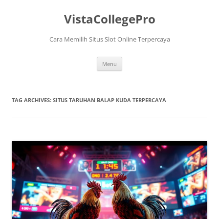
VistaCollegePro
Cara Memilih Situs Slot Online Terpercaya
Skip
Menu
to
content
TAG ARCHIVES:
SITUS TARUHAN BALAP KUDA TERPERCAYA