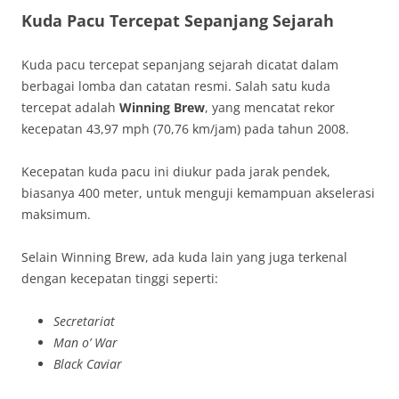
Kuda Pacu Tercepat Sepanjang Sejarah
Kuda pacu tercepat sepanjang sejarah dicatat dalam
berbagai lomba dan catatan resmi. Salah satu kuda
tercepat adalah
Winning Brew
, yang mencatat rekor
kecepatan 43,97 mph (70,76 km/jam) pada tahun 2008.
Kecepatan kuda pacu ini diukur pada jarak pendek,
biasanya 400 meter, untuk menguji kemampuan akselerasi
maksimum.
Selain Winning Brew, ada kuda lain yang juga terkenal
dengan kecepatan tinggi seperti:
Secretariat
Man o’ War
Black Caviar