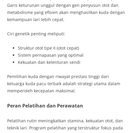
Garis keturunan unggul dengan gen penyusun otot dan
metabolisme yang efisien akan menghasilkan kuda dengan
kemampuan lari lebih cepat.
Ciri genetik penting meliputi:
Struktur otot tipe II (otot cepat)
Sistem pernapasan yang optimal
Kekuatan dan kelenturan sendi
Pemilihan kuda dengan riwayat prestasi tinggi dari
keluarga kuda pacu terbaik adalah strategi utama dalam
memperoleh kecepatan maksimal.
Peran Pelatihan dan Perawatan
Pelatihan rutin meningkatkan stamina, kekuatan otot, dan
teknik lari. Program pelatihan yang terstruktur fokus pada