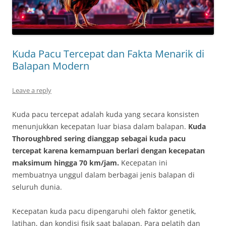
Kuda Pacu Tercepat dan Fakta Menarik di
Balapan Modern
Leave a reply
Kuda pacu tercepat adalah kuda yang secara konsisten
menunjukkan kecepatan luar biasa dalam balapan.
Kuda
Thoroughbred sering dianggap sebagai kuda pacu
tercepat karena kemampuan berlari dengan kecepatan
maksimum hingga 70 km/jam.
Kecepatan ini
membuatnya unggul dalam berbagai jenis balapan di
seluruh dunia.
Kecepatan kuda pacu dipengaruhi oleh faktor genetik,
latihan, dan kondisi fisik saat balapan. Para pelatih dan