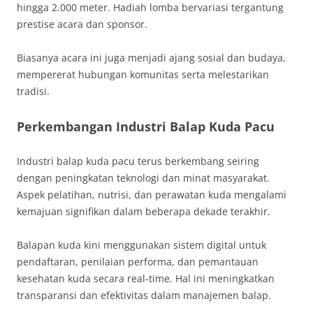
hingga 2.000 meter. Hadiah lomba bervariasi tergantung
prestise acara dan sponsor.
Biasanya acara ini juga menjadi ajang sosial dan budaya,
mempererat hubungan komunitas serta melestarikan
tradisi.
Perkembangan Industri Balap Kuda Pacu
Industri balap kuda pacu terus berkembang seiring
dengan peningkatan teknologi dan minat masyarakat.
Aspek pelatihan, nutrisi, dan perawatan kuda mengalami
kemajuan signifikan dalam beberapa dekade terakhir.
Balapan kuda kini menggunakan sistem digital untuk
pendaftaran, penilaian performa, dan pemantauan
kesehatan kuda secara real-time. Hal ini meningkatkan
transparansi dan efektivitas dalam manajemen balap.