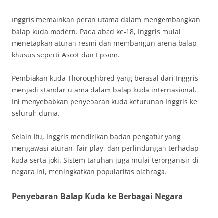
Inggris memainkan peran utama dalam mengembangkan
balap kuda modern. Pada abad ke-18, Inggris mulai
menetapkan aturan resmi dan membangun arena balap
khusus seperti Ascot dan Epsom.
Pembiakan kuda Thoroughbred yang berasal dari Inggris
menjadi standar utama dalam balap kuda internasional.
Ini menyebabkan penyebaran kuda keturunan Inggris ke
seluruh dunia.
Selain itu, Inggris mendirikan badan pengatur yang
mengawasi aturan, fair play, dan perlindungan terhadap
kuda serta joki. Sistem taruhan juga mulai terorganisir di
negara ini, meningkatkan popularitas olahraga.
Penyebaran Balap Kuda ke Berbagai Negara