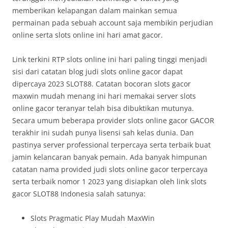
memberikan kelapangan dalam mainkan semua
permainan pada sebuah account saja membikin perjudian
online serta slots online ini hari amat gacor.
Link terkini RTP slots online ini hari paling tinggi menjadi
sisi dari catatan blog judi slots online gacor dapat
dipercaya 2023 SLOT88. Catatan bocoran slots gacor
maxwin mudah menang ini hari memakai server slots
online gacor teranyar telah bisa dibuktikan mutunya.
Secara umum beberapa provider slots online gacor GACOR
terakhir ini sudah punya lisensi sah kelas dunia. Dan
pastinya server professional terpercaya serta terbaik buat
jamin kelancaran banyak pemain. Ada banyak himpunan
catatan nama provided judi slots online gacor terpercaya
serta terbaik nomor 1 2023 yang disiapkan oleh link slots
gacor SLOT88 Indonesia salah satunya:
Slots Pragmatic Play Mudah MaxWin