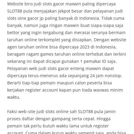
Website biro judi slots gacor maxwin paling dipercaya
SLOT88 pula menjajakan jekpot besar dan pelayanan judi
slots oine gacor jp paling banyak di Indonesia. Tidak cuma
banyak, namun juga ringan maxwin buat siapa-siapa saja
bettor yang ingin tergabung dan merasai serunya bermain
taruhan online terkomplet yang disiapkan. Dengan website
agen taruhan online bisa dipercaya 2023 di Indonesia,
beragam ragam games taruhan online terhebat dan terkini
sekarang ini dapat dicapai gunakan 1 pemakai ID saja.
Pelayanan web judi slots gacor enteng maxwin dapat
dipercaya terus-menerus ada sepanjang 24 jam nonstop.
Berarti tiap-tiap pemain maupun calon peserta bisa
kerjakan register account kapan pun tiada waswas minim
waktu.
Faksi web-site judi slots online sah SLOT88 pula jamin
proses daftar dengan gampang serta cepat. Hingga
pemain tak perlu butuh waktu lama untuk register
account. Cuma dalam kurun waktu semenit saja, anda bisa