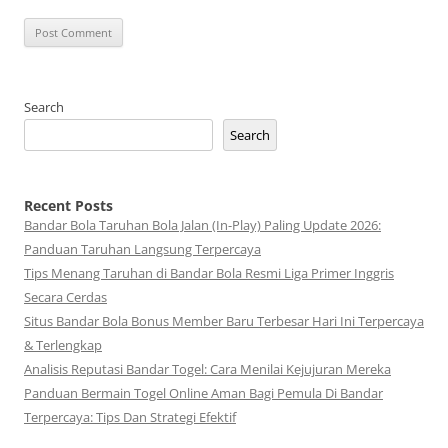
Search
Search
Recent Posts
Bandar Bola Taruhan Bola Jalan (In-Play) Paling Update 2026:
Panduan Taruhan Langsung Terpercaya
Tips Menang Taruhan di Bandar Bola Resmi Liga Primer Inggris
Secara Cerdas
Situs Bandar Bola Bonus Member Baru Terbesar Hari Ini Terpercaya
& Terlengkap
Analisis Reputasi Bandar Togel: Cara Menilai Kejujuran Mereka
Panduan Bermain Togel Online Aman Bagi Pemula Di Bandar
Terpercaya: Tips Dan Strategi Efektif