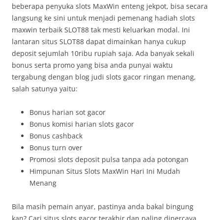
beberapa penyuka slots MaxWin enteng jekpot, bisa secara
langsung ke sini untuk menjadi pemenang hadiah slots
maxwin terbaik SLOT88 tak mesti keluarkan modal. Ini
lantaran situs SLOT88 dapat dimainkan hanya cukup
deposit sejumlah 10ribu rupiah saja. Ada banyak sekali
bonus serta promo yang bisa anda punyai waktu
tergabung dengan blog judi slots gacor ringan menang,
salah satunya yaitu:
Bonus harian sot gacor
Bonus komisi harian slots gacor
Bonus cashback
Bonus turn over
Promosi slots deposit pulsa tanpa ada potongan
Himpunan Situs Slots MaxWin Hari Ini Mudah
Menang
Bila masih pemain anyar, pastinya anda bakal bingung
kan? Cari situs slots gacor terakhir dan paling dipercaya