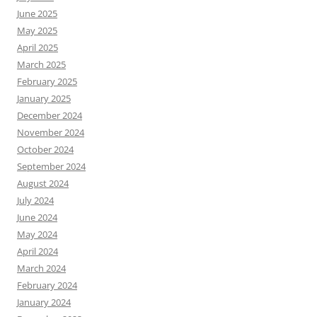
June 2025
May 2025
April 2025
March 2025
February 2025
January 2025
December 2024
November 2024
October 2024
September 2024
August 2024
July 2024
June 2024
May 2024
April 2024
March 2024
February 2024
January 2024