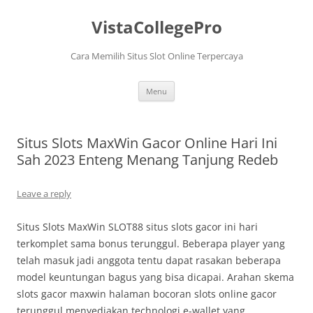
VistaCollegePro
Cara Memilih Situs Slot Online Terpercaya
Skip
Menu
to
content
Situs Slots MaxWin Gacor Online Hari Ini
Sah 2023 Enteng Menang Tanjung Redeb
Leave a reply
Situs Slots MaxWin SLOT88 situs slots gacor ini hari
terkomplet sama bonus terunggul. Beberapa player yang
telah masuk jadi anggota tentu dapat rasakan beberapa
model keuntungan bagus yang bisa dicapai. Arahan skema
slots gacor maxwin halaman bocoran slots online gacor
terunggul menyediakan technologi e-wallet yang