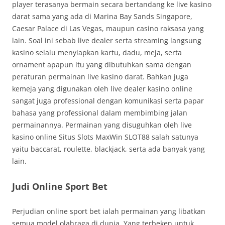
player terasanya bermain secara bertandang ke live kasino
darat sama yang ada di Marina Bay Sands Singapore,
Caesar Palace di Las Vegas, maupun casino raksasa yang
lain. Soal ini sebab live dealer serta streaming langsung
kasino selalu menyiapkan kartu, dadu, meja, serta
ornament apapun itu yang dibutuhkan sama dengan
peraturan permainan live kasino darat. Bahkan juga
kemeja yang digunakan oleh live dealer kasino online
sangat juga professional dengan komunikasi serta papar
bahasa yang professional dalam membimbing jalan
permainannya. Permainan yang disuguhkan oleh live
kasino online Situs Slots MaxWin SLOT88 salah satunya
yaitu baccarat, roulette, blackjack, serta ada banyak yang
lain.
Judi Online Sport Bet
Perjudian online sport bet ialah permainan yang libatkan
semua model olahraga di dunia. Yang terbeken untuk