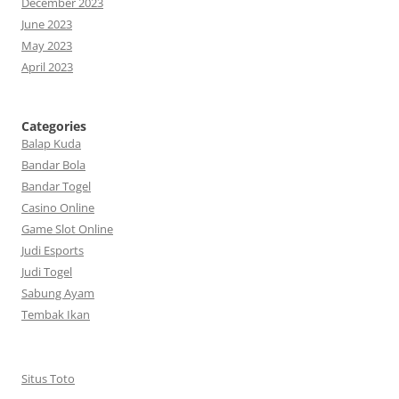
December 2023
June 2023
May 2023
April 2023
Categories
Balap Kuda
Bandar Bola
Bandar Togel
Casino Online
Game Slot Online
Judi Esports
Judi Togel
Sabung Ayam
Tembak Ikan
Situs Toto