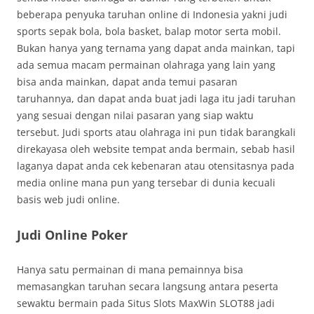
beberapa penyuka taruhan online di Indonesia yakni judi
sports sepak bola, bola basket, balap motor serta mobil.
Bukan hanya yang ternama yang dapat anda mainkan, tapi
ada semua macam permainan olahraga yang lain yang
bisa anda mainkan, dapat anda temui pasaran
taruhannya, dan dapat anda buat jadi laga itu jadi taruhan
yang sesuai dengan nilai pasaran yang siap waktu
tersebut. Judi sports atau olahraga ini pun tidak barangkali
direkayasa oleh website tempat anda bermain, sebab hasil
laganya dapat anda cek kebenaran atau otensitasnya pada
media online mana pun yang tersebar di dunia kecuali
basis web judi online.
Judi Online Poker
Hanya satu permainan di mana pemainnya bisa
memasangkan taruhan secara langsung antara peserta
sewaktu bermain pada Situs Slots MaxWin SLOT88 jadi