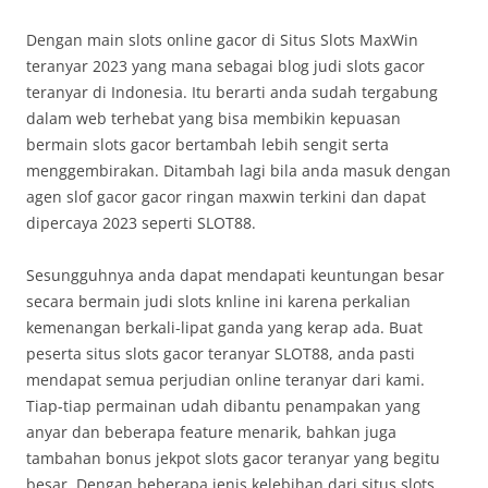
Dengan main slots online gacor di Situs Slots MaxWin
teranyar 2023 yang mana sebagai blog judi slots gacor
teranyar di Indonesia. Itu berarti anda sudah tergabung
dalam web terhebat yang bisa membikin kepuasan
bermain slots gacor bertambah lebih sengit serta
menggembirakan. Ditambah lagi bila anda masuk dengan
agen slof gacor gacor ringan maxwin terkini dan dapat
dipercaya 2023 seperti SLOT88.
Sesungguhnya anda dapat mendapati keuntungan besar
secara bermain judi slots knline ini karena perkalian
kemenangan berkali-lipat ganda yang kerap ada. Buat
peserta situs slots gacor teranyar SLOT88, anda pasti
mendapat semua perjudian online teranyar dari kami.
Tiap-tiap permainan udah dibantu penampakan yang
anyar dan beberapa feature menarik, bahkan juga
tambahan bonus jekpot slots gacor teranyar yang begitu
besar. Dengan beberapa jenis kelebihan dari situs slots