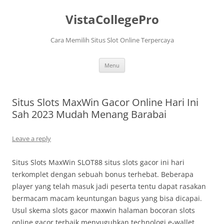
VistaCollegePro
Cara Memilih Situs Slot Online Terpercaya
Skip
Menu
to
content
Situs Slots MaxWin Gacor Online Hari Ini
Sah 2023 Mudah Menang Barabai
Leave a reply
Situs Slots MaxWin SLOT88 situs slots gacor ini hari
terkomplet dengan sebuah bonus terhebat. Beberapa
player yang telah masuk jadi peserta tentu dapat rasakan
bermacam macam keuntungan bagus yang bisa dicapai.
Usul skema slots gacor maxwin halaman bocoran slots
online gacor terbaik menyuguhkan technologi e-wallet