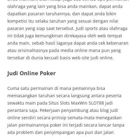
olahraga yang lain yang bisa anda mainkan, dapat anda
dapatkan pasaran taruhannya, dan dapat anda bikin
kompetisi itu selaku taruhan yang sesuai dengan nilai
pasaran yang siap saat tersebut. Judi sports atau olahraga
ini tidak juga kemungkinan direkayasa oleh web tempat
anda main, sebab hasil laganya dapat anda cek kebenaran
atau orisinalitasnya pada media online mana pun yang
tersebar di dunia kecuali basis web-site judi online.
Judi Online Poker
Cuma satu permainan di mana pemainnya bisa
memasangkan taruhan secara langsung antara peserta
sewaktu main pada Situs Slots MaxWin SLOT88 jadi
perantara saja. Pekerjaan penyambung atau blog judi
online sendiri secara prinsip semata-mata menegaskan
jalan permainannya poker ini terjadi secara lancar tanpa
ada problem dan penyimpangan apa pun dan jalan