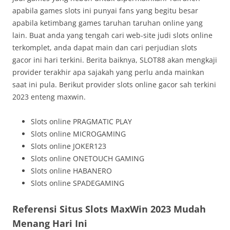
apabila games slots ini punyai fans yang begitu besar
apabila ketimbang games taruhan taruhan online yang
lain. Buat anda yang tengah cari web-site judi slots online
terkomplet, anda dapat main dan cari perjudian slots
gacor ini hari terkini. Berita baiknya, SLOT88 akan mengkaji
provider terakhir apa sajakah yang perlu anda mainkan
saat ini pula. Berikut provider slots online gacor sah terkini
2023 enteng maxwin.
Slots online PRAGMATIC PLAY
Slots online MICROGAMING
Slots online JOKER123
Slots online ONETOUCH GAMING
Slots online HABANERO
Slots online SPADEGAMING
Referensi Situs Slots MaxWin 2023 Mudah
Menang Hari Ini