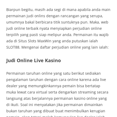
Biarpun begitu, masih ada segi di mana apabila anda main
permainan judi onlins dengan rancangan yang serupa,
umumnya bakal berbicara titik suntuknya pun. Maka, web
judi online terbaik nyata menyiapkan perjudian online
terpilih yang pasti siap melipur anda. Permainan itu wajib
ada di Situs Slots MaxWin yang anda putuskan ialah
SLOT88. Mengenai daftar perjudian online yang lain ialah:
Judi Online Live Kasino
Permainan taruhan online yang satu berikut sediakan
pengalaman taruhan dengan cara online karena ada live
dealer yang memungkinkannya pemain bisa bertatap
muka lewat cara virtual serta dengarkan streaming secara
langsung atas berjalannya permainan kasino online yang
di ikuti. Soal ini menyatakan jika permainan dimainkan
bukan taruhan yang dibuat buat menimbulkan kerugian