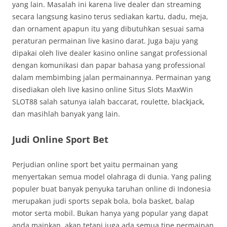
yang lain. Masalah ini karena live dealer dan streaming
secara langsung kasino terus sediakan kartu, dadu, meja,
dan ornament apapun itu yang dibutuhkan sesuai sama
peraturan permainan live kasino darat. Juga baju yang
dipakai oleh live dealer kasino online sangat professional
dengan komunikasi dan papar bahasa yang professional
dalam membimbing jalan permainannya. Permainan yang
disediakan oleh live kasino online Situs Slots MaxWin
SLOT88 salah satunya ialah baccarat, roulette, blackjack,
dan masihlah banyak yang lain.
Judi Online Sport Bet
Perjudian online sport bet yaitu permainan yang
menyertakan semua model olahraga di dunia. Yang paling
populer buat banyak penyuka taruhan online di Indonesia
merupakan judi sports sepak bola, bola basket, balap
motor serta mobil. Bukan hanya yang popular yang dapat
anda mainkan, akan tetapi juga ada semua tipe permainan