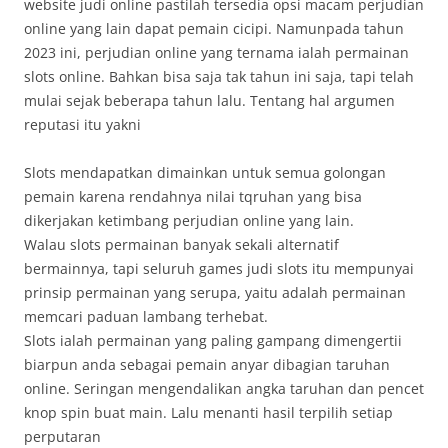
website judi online pastilah tersedia opsi macam perjudian
online yang lain dapat pemain cicipi. Namunpada tahun
2023 ini, perjudian online yang ternama ialah permainan
slots online. Bahkan bisa saja tak tahun ini saja, tapi telah
mulai sejak beberapa tahun lalu. Tentang hal argumen
reputasi itu yakni
Slots mendapatkan dimainkan untuk semua golongan
pemain karena rendahnya nilai tqruhan yang bisa
dikerjakan ketimbang perjudian online yang lain.
Walau slots permainan banyak sekali alternatif
bermainnya, tapi seluruh games judi slots itu mempunyai
prinsip permainan yang serupa, yaitu adalah permainan
memcari paduan lambang terhebat.
Slots ialah permainan yang paling gampang dimengertii
biarpun anda sebagai pemain anyar dibagian taruhan
online. Seringan mengendalikan angka taruhan dan pencet
knop spin buat main. Lalu menanti hasil terpilih setiap
perputaran