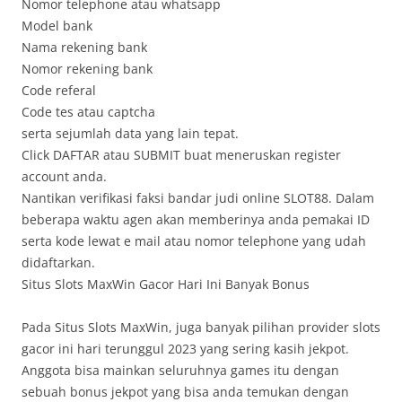
Nomor telephone atau whatsapp
Model bank
Nama rekening bank
Nomor rekening bank
Code referal
Code tes atau captcha
serta sejumlah data yang lain tepat.
Click DAFTAR atau SUBMIT buat meneruskan register
account anda.
Nantikan verifikasi faksi bandar judi online SLOT88. Dalam
beberapa waktu agen akan memberinya anda pemakai ID
serta kode lewat e mail atau nomor telephone yang udah
didaftarkan.
Situs Slots MaxWin Gacor Hari Ini Banyak Bonus
Pada Situs Slots MaxWin, juga banyak pilihan provider slots
gacor ini hari terunggul 2023 yang sering kasih jekpot.
Anggota bisa mainkan seluruhnya games itu dengan
sebuah bonus jekpot yang bisa anda temukan dengan