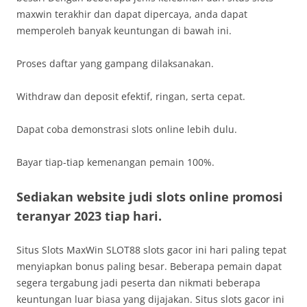
maxwin terakhir dan dapat dipercaya, anda dapat
memperoleh banyak keuntungan di bawah ini.
Proses daftar yang gampang dilaksanakan.
Withdraw dan deposit efektif, ringan, serta cepat.
Dapat coba demonstrasi slots online lebih dulu.
Bayar tiap-tiap kemenangan pemain 100%.
Sediakan website judi slots online promosi
teranyar 2023 tiap hari.
Situs Slots MaxWin SLOT88 slots gacor ini hari paling tepat
menyiapkan bonus paling besar. Beberapa pemain dapat
segera tergabung jadi peserta dan nikmati beberapa
keuntungan luar biasa yang dijajakan. Situs slots gacor ini