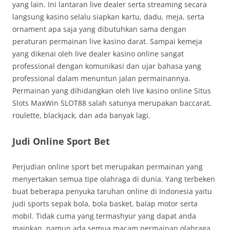
yang lain. Ini lantaran live dealer serta streaming secara
langsung kasino selalu siapkan kartu, dadu, meja, serta
ornament apa saja yang dibutuhkan sama dengan
peraturan permainan live kasino darat. Sampai kemeja
yang dikenai oleh live dealer kasino online sangat
professional dengan komunikasi dan ujar bahasa yang
professional dalam menuntun jalan permainannya.
Permainan yang dihidangkan oleh live kasino online Situs
Slots MaxWin SLOT88 salah satunya merupakan baccarat,
roulette, blackjack, dan ada banyak lagi.
Judi Online Sport Bet
Perjudian online sport bet merupakan permainan yang
menyertakan semua tipe olahraga di dunia. Yang terbeken
buat beberapa penyuka taruhan online di Indonesia yaitu
judi sports sepak bola, bola basket, balap motor serta
mobil. Tidak cuma yang termashyur yang dapat anda
mainkan, namun ada semua macam permainan olahraga