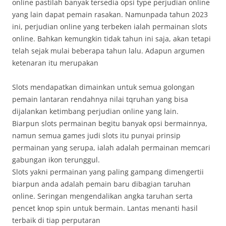
online pastilah banyak tersedia opsi type perjudian online
yang lain dapat pemain rasakan. Namunpada tahun 2023
ini, perjudian online yang terbeken ialah permainan slots
online. Bahkan kemungkin tidak tahun ini saja, akan tetapi
telah sejak mulai beberapa tahun lalu. Adapun argumen
ketenaran itu merupakan
Slots mendapatkan dimainkan untuk semua golongan
pemain lantaran rendahnya nilai tqruhan yang bisa
dijalankan ketimbang perjudian online yang lain.
Biarpun slots permainan begitu banyak opsi bermainnya,
namun semua games judi slots itu punyai prinsip
permainan yang serupa, ialah adalah permainan memcari
gabungan ikon terunggul.
Slots yakni permainan yang paling gampang dimengertii
biarpun anda adalah pemain baru dibagian taruhan
online. Seringan mengendalikan angka taruhan serta
pencet knop spin untuk bermain. Lantas menanti hasil
terbaik di tiap perputaran