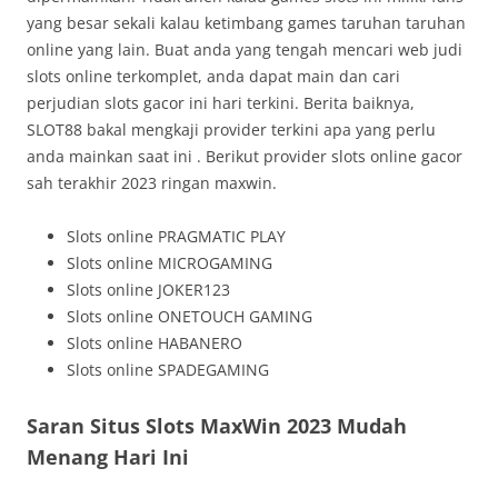
yang besar sekali kalau ketimbang games taruhan taruhan
online yang lain. Buat anda yang tengah mencari web judi
slots online terkomplet, anda dapat main dan cari
perjudian slots gacor ini hari terkini. Berita baiknya,
SLOT88 bakal mengkaji provider terkini apa yang perlu
anda mainkan saat ini . Berikut provider slots online gacor
sah terakhir 2023 ringan maxwin.
Slots online PRAGMATIC PLAY
Slots online MICROGAMING
Slots online JOKER123
Slots online ONETOUCH GAMING
Slots online HABANERO
Slots online SPADEGAMING
Saran Situs Slots MaxWin 2023 Mudah
Menang Hari Ini