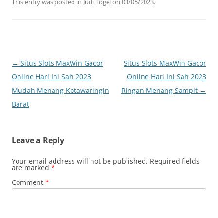
This entry was posted in
Judi Togel
on
03/05/2023
.
Post
←
Situs Slots MaxWin Gacor
Situs Slots MaxWin Gacor
navigation
Online Hari Ini Sah 2023
Online Hari Ini Sah 2023
Mudah Menang Kotawaringin
Ringan Menang Sampit
→
Barat
Leave a Reply
Your email address will not be published.
Required fields
are marked
*
Comment
*