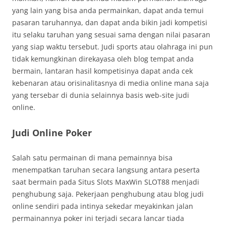
yang lain yang bisa anda permainkan, dapat anda temui
pasaran taruhannya, dan dapat anda bikin jadi kompetisi
itu selaku taruhan yang sesuai sama dengan nilai pasaran
yang siap waktu tersebut. Judi sports atau olahraga ini pun
tidak kemungkinan direkayasa oleh blog tempat anda
bermain, lantaran hasil kompetisinya dapat anda cek
kebenaran atau orisinalitasnya di media online mana saja
yang tersebar di dunia selainnya basis web-site judi
online.
Judi Online Poker
Salah satu permainan di mana pemainnya bisa
menempatkan taruhan secara langsung antara peserta
saat bermain pada Situs Slots MaxWin SLOT88 menjadi
penghubung saja. Pekerjaan penghubung atau blog judi
online sendiri pada intinya sekedar meyakinkan jalan
permainannya poker ini terjadi secara lancar tiada