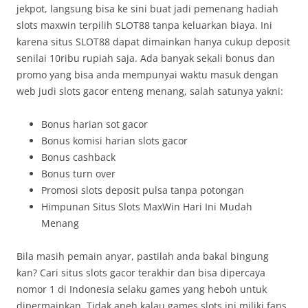
jekpot, langsung bisa ke sini buat jadi pemenang hadiah
slots maxwin terpilih SLOT88 tanpa keluarkan biaya. Ini
karena situs SLOT88 dapat dimainkan hanya cukup deposit
senilai 10ribu rupiah saja. Ada banyak sekali bonus dan
promo yang bisa anda mempunyai waktu masuk dengan
web judi slots gacor enteng menang, salah satunya yakni:
Bonus harian sot gacor
Bonus komisi harian slots gacor
Bonus cashback
Bonus turn over
Promosi slots deposit pulsa tanpa potongan
Himpunan Situs Slots MaxWin Hari Ini Mudah
Menang
Bila masih pemain anyar, pastilah anda bakal bingung
kan? Cari situs slots gacor terakhir dan bisa dipercaya
nomor 1 di Indonesia selaku games yang heboh untuk
dipermainkan. Tidak aneh kalau games slots ini miliki fans