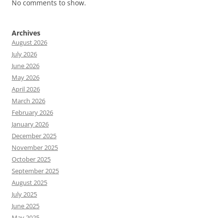
No comments to show.
Archives
August 2026
July 2026
June 2026
May 2026
April 2026
March 2026
February 2026
January 2026
December 2025
November 2025
October 2025
September 2025
August 2025
July 2025
June 2025
May 2025