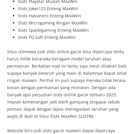
Slots Playstar Mudah MaxWin
Slots Joker123 Enteng MaxWin
Slots Habanero Enteng MaxWin
Slots Microgaming Ringan MaxWin
Slots Spadegaming Enteng MaxWin
Slots PG Soft Enteng MaxWin
Situs istimewa judi slots online gacor bisa dipercaya tentu
harus miliki beraneka beragam model taruhan atau
permainan. Berkaitan soal ini tentu saja mesti dilakoni baik
supaya banyak betaruh yang main di dalamnya dapat amat
ringan maxwin. Perihal ini pun supaya mereka tidak terasa
bosan dengan permainan yang monoton. Dengan ada
banyak opsi perjudian slots online gacor terbaru 2023,
impian kemenangan jadi lebih gampang tergapai sebab
pemain dapat dengan lepas menegaskan taruhan yang
wajib di ikuti di Situs Slots MaxWin SLOT88.
Website biro judi slots gacor maxwin dapat dipercaya