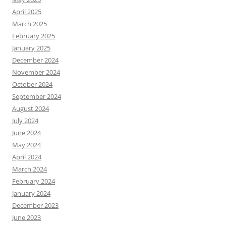
April 2025
March 2025
February 2025
January 2025
December 2024
November 2024
October 2024
September 2024
August 2024
July 2024
June 2024
May 2024
April 2024
March 2024
February 2024
January 2024
December 2023
June 2023