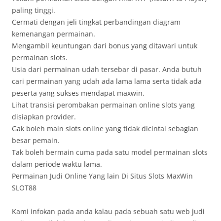
paling tinggi.
Cermati dengan jeli tingkat perbandingan diagram
kemenangan permainan.
Mengambil keuntungan dari bonus yang ditawari untuk
permainan slots.
Usia dari permainan udah tersebar di pasar. Anda butuh
cari permainan yang udah ada lama lama serta tidak ada
peserta yang sukses mendapat maxwin.
Lihat transisi perombakan permainan online slots yang
disiapkan provider.
Gak boleh main slots online yang tidak dicintai sebagian
besar pemain.
Tak boleh bermain cuma pada satu model permainan slots
dalam periode waktu lama.
Permainan Judi Online Yang lain Di Situs Slots MaxWin
SLOT88
Kami infokan pada anda kalau pada sebuah satu web judi