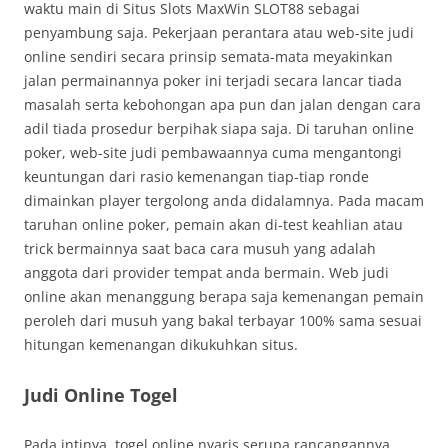
waktu main di Situs Slots MaxWin SLOT88 sebagai
penyambung saja. Pekerjaan perantara atau web-site judi
online sendiri secara prinsip semata-mata meyakinkan
jalan permainannya poker ini terjadi secara lancar tiada
masalah serta kebohongan apa pun dan jalan dengan cara
adil tiada prosedur berpihak siapa saja. Di taruhan online
poker, web-site judi pembawaannya cuma mengantongi
keuntungan dari rasio kemenangan tiap-tiap ronde
dimainkan player tergolong anda didalamnya. Pada macam
taruhan online poker, pemain akan di-test keahlian atau
trick bermainnya saat baca cara musuh yang adalah
anggota dari provider tempat anda bermain. Web judi
online akan menanggung berapa saja kemenangan pemain
peroleh dari musuh yang bakal terbayar 100% sama sesuai
hitungan kemenangan dikukuhkan situs.
Judi Online Togel
Pada intinya, togel online nyaris serupa rancangannya