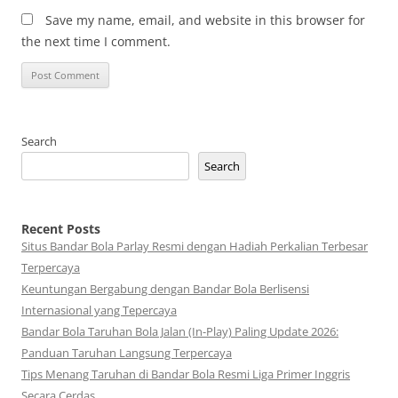
Save my name, email, and website in this browser for
the next time I comment.
Search
Search
Recent Posts
Situs Bandar Bola Parlay Resmi dengan Hadiah Perkalian Terbesar
Terpercaya
Keuntungan Bergabung dengan Bandar Bola Berlisensi
Internasional yang Tepercaya
Bandar Bola Taruhan Bola Jalan (In-Play) Paling Update 2026:
Panduan Taruhan Langsung Terpercaya
Tips Menang Taruhan di Bandar Bola Resmi Liga Primer Inggris
Secara Cerdas