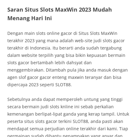
Saran Situs Slots MaxWin 2023 Mudah
Menang Hari Ini
Dengan main slots online gacor di Situs Slots MaxWin
terakhir 2023 yang mana adalah web-site judi slots gacor
terakhir di Indonesia. Itu berarti anda sudah tergabung
dalam website terpilih yang bisa bikin kepuasan bermain
slots gacor bertambah lebih dahsyat dan
menggembirakan. Ditambah pula jika anda masuk dengan
agen slof gacor gacor enteng maxwin teranyar dan bisa
dipercaya 2023 seperti SLOT88.
Sebetulnya anda dapat memperoleh untung yang tinggi
secara bermain judi slots knline ini sebab perkalian
kemenangan berlipat-lipat ganda yang kerap tampil. Untuk
peserta situs slots gacor terkini SLOT88, anda pasti akan
mendapat semua perjudian online terakhir dari kami. Tiap
permainan sudah dibantu penampakan yang anyar dan