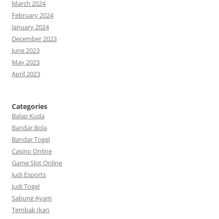
March 2024
February 2024
January 2024
December 2023
June 2023
May 2023
April 2023
Categories
Balap Kuda
Bandar Bola
Bandar Togel
Casino Online
Game Slot Online
Judi Esports
Judi Togel
Sabung Ayam
Tembak Ikan