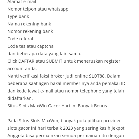
Alamat e-mail
Nomor telpon atau whatsapp
Type bank
Nama rekening bank
Nomor rekening bank
Code referal
Code tes atau captcha
dan beberapa data yang lain sama.
Click DAFTAR atau SUBMIT untuk meneruskan register
account anda.
Nanti verifikasi faksi broker judi online SLOT88. Dalam
beberapa saat agen bakal memberinya anda pemakai ID
dan kode lewat e-mail atau nomor telephone yang telah
didaftarkan.
Situs Slots MaxWin Gacor Hari Ini Banyak Bonus
Pada Situs Slots MaxWin, banyak pula pilihan provider
slots gacor ini hari terbaik 2023 yang sering kasih jekpot.
Anggota bisa permainkan semua permainan itu dengan