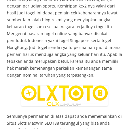
dengan perjudian sports. Kemiripan ke-2 nya yakni dari
hasil judi togel ini dapat pemain cek kebenarannya lewat
sumber lain ialah blog resmi yang menyiapkan angka
keluaran togel sama sesuai negara terjadinya togel itu.
Mengenai pasaran togel online yang banyak disukai
penduduk Indonesia yakni togel Singapore serta togel
HongKong. Judi togel sendiri yaitu permainan judi di mana
pemain harus menduga angka yang keluar hari itu. Apabila
tebakan anda merupakan betul, karena itu anda memiliki
hak meraih kemenangan perkalian kemenangan sama
dengan nominal taruhan yang terpasangkan.
Semuanya permainan di atas dapat anda mememainkan di
Situs Slots MaxWin SLOT88 terunggul yang bisa anda