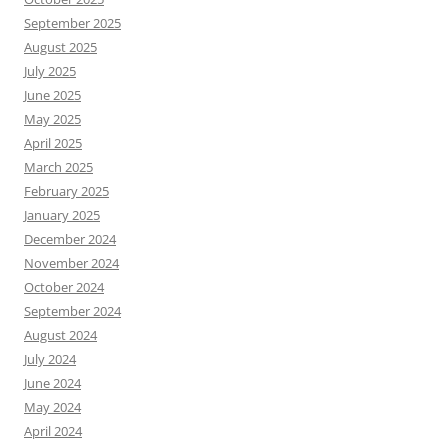
September 2025
August 2025
July 2025
June 2025
May 2025
April 2025
March 2025
February 2025
January 2025
December 2024
November 2024
October 2024
September 2024
August 2024
July 2024
June 2024
May 2024
April 2024