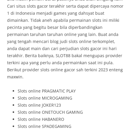
Cari situs slots gacor terakhir serta dapat dipercaya nomor
1 di Indonesia menjadi games yang dahsyat buat
dimainkan. Tidak aneh apabila permainan slots ini miliki
pecinta yang begitu besar bila diperbandingkan
permainan taruhan taruhan online yang lain. Buat anda
yang tengah mencari blog judi slots online terkomplet,
anda dapat main dan cari perjudian slots gacor ini hari
terakhir. Berita baiknya, SLOT88 bakal mengupas provider
terkini apa yang perlu anda permainkan saat ini pula.
Berikut provider slots online gacor sah terkini 2023 enteng
maxwin.
Slots online PRAGMATIC PLAY
Slots online MICROGAMING
Slots online JOKER123
Slots online ONETOUCH GAMING
Slots online HABANERO
Slots online SPADEGAMING