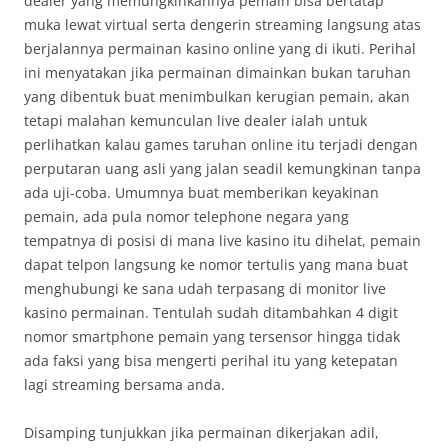
dealer yang memungkinkannya pemain bisa bertatap
muka lewat virtual serta dengerin streaming langsung atas
berjalannya permainan kasino online yang di ikuti. Perihal
ini menyatakan jika permainan dimainkan bukan taruhan
yang dibentuk buat menimbulkan kerugian pemain, akan
tetapi malahan kemunculan live dealer ialah untuk
perlihatkan kalau games taruhan online itu terjadi dengan
perputaran uang asli yang jalan seadil kemungkinan tanpa
ada uji-coba. Umumnya buat memberikan keyakinan
pemain, ada pula nomor telephone negara yang
tempatnya di posisi di mana live kasino itu dihelat, pemain
dapat telpon langsung ke nomor tertulis yang mana buat
menghubungi ke sana udah terpasang di monitor live
kasino permainan. Tentulah sudah ditambahkan 4 digit
nomor smartphone pemain yang tersensor hingga tidak
ada faksi yang bisa mengerti perihal itu yang ketepatan
lagi streaming bersama anda.
Disamping tunjukkan jika permainan dikerjakan adil,