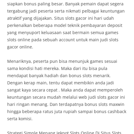
siapkan bonus paling besar. Banyak pemain dapat segera
tergabung jadi peserta serta nikmati pelbagai keuntungan
atraktif yang dijajakan. Situs slots gacor ini hari udah
perkenalkan beberapa model teknik pembayaran deposit
yang menyuport keluasaan saat bermain semua games
slots online pada sebuah account untuk main judi slots
gacor online.
Menariknya, peserta pun bisa menunjuk games sesuai
sama kondisi hati mereka. Maka dari itu bisa pula
mendapat banyak hadiah dan bonus slots menarik.
Dengan kerap main, tentu dapat membikin anda jadi
sangat kaya secara cepat . Maka anda dapat memperoleh
keuntungan secara mudah melalui web judi slots gacor ini
hari ringan menang. Dan terdapatnya bonus slots maxwin
hingga beberapa ratus juta rupiah sampai bonus cashback
serta komisi.
Strategi Simple Menang Jekpot Slots Online Di Situs Slots