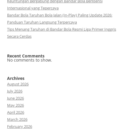
Keuntungan Bergabung dengan Bandar Bola Berlisensi
Internasional yang Tepercaya
Bandar Bola Taruhan Bola Jalan (In-Play) Paling Update 2026:
Panduan Taruhan Langsung Terpercaya
Tips Menang Taruhan di Bandar Bola Resmi Liga Primer Inggris
Secara Cerdas
Recent Comments
No comments to show.
Archives
August 2026
July 2026
June 2026
May 2026
April 2026
March 2026
February 2026