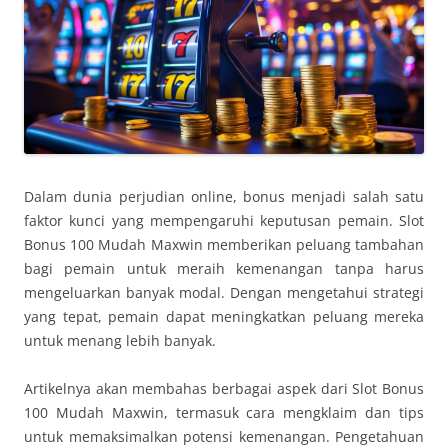
Dalam dunia perjudian online, bonus menjadi salah satu
faktor kunci yang mempengaruhi keputusan pemain. Slot
Bonus 100 Mudah Maxwin memberikan peluang tambahan
bagi pemain untuk meraih kemenangan tanpa harus
mengeluarkan banyak modal. Dengan mengetahui strategi
yang tepat, pemain dapat meningkatkan peluang mereka
untuk menang lebih banyak.
Artikelnya akan membahas berbagai aspek dari Slot Bonus
100 Mudah Maxwin, termasuk cara mengklaim dan tips
untuk memaksimalkan potensi kemenangan. Pengetahuan