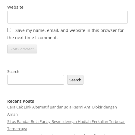
Website
Save my name, email, and website in this browser for
the next time I comment.
Search
Search
Recent Posts
Cara Cek Link Alternatif Bandar Bola Resmi Anti Blokir dengan
Aman
Situs Bandar Bola Parlay Resmi dengan Hadiah Perkalian Terbesar
Terpercaya