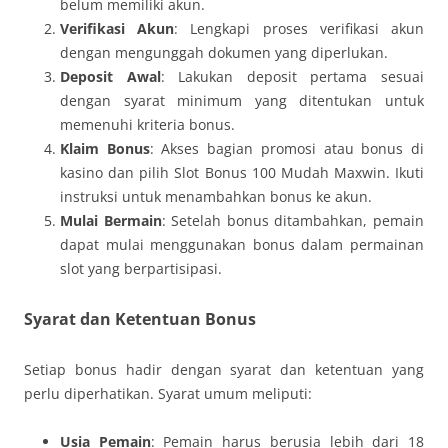
belum memiliki akun.
Verifikasi Akun
: Lengkapi proses verifikasi akun
dengan mengunggah dokumen yang diperlukan.
Deposit Awal
: Lakukan deposit pertama sesuai
dengan syarat minimum yang ditentukan untuk
memenuhi kriteria bonus.
Klaim Bonus
: Akses bagian promosi atau bonus di
kasino dan pilih Slot Bonus 100 Mudah Maxwin. Ikuti
instruksi untuk menambahkan bonus ke akun.
Mulai Bermain
: Setelah bonus ditambahkan, pemain
dapat mulai menggunakan bonus dalam permainan
slot yang berpartisipasi.
Syarat dan Ketentuan Bonus
Setiap bonus hadir dengan syarat dan ketentuan yang
perlu diperhatikan. Syarat umum meliputi:
Usia Pemain
: Pemain harus berusia lebih dari 18