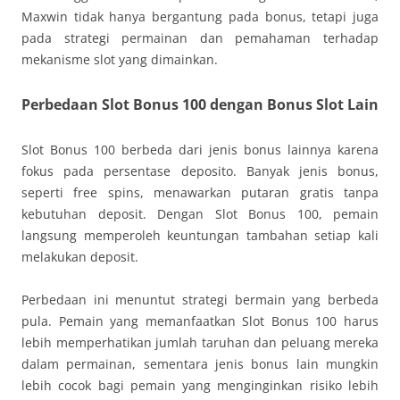
Maxwin tidak hanya bergantung pada bonus, tetapi juga
pada strategi permainan dan pemahaman terhadap
mekanisme slot yang dimainkan.
Perbedaan Slot Bonus 100 dengan Bonus Slot Lain
Slot Bonus 100 berbeda dari jenis bonus lainnya karena
fokus pada persentase deposito. Banyak jenis bonus,
seperti free spins, menawarkan putaran gratis tanpa
kebutuhan deposit. Dengan Slot Bonus 100, pemain
langsung memperoleh keuntungan tambahan setiap kali
melakukan deposit.
Perbedaan ini menuntut strategi bermain yang berbeda
pula. Pemain yang memanfaatkan Slot Bonus 100 harus
lebih memperhatikan jumlah taruhan dan peluang mereka
dalam permainan, sementara jenis bonus lain mungkin
lebih cocok bagi pemain yang menginginkan risiko lebih