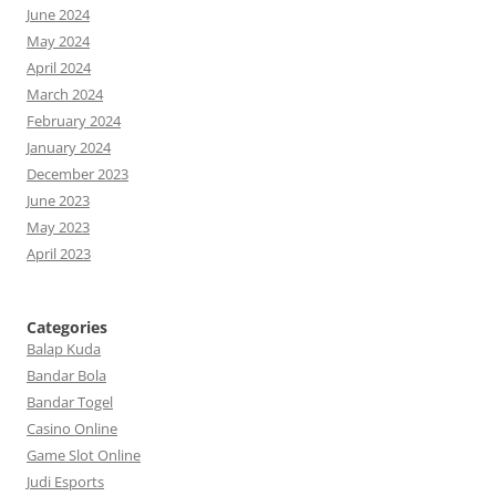
June 2024
May 2024
April 2024
March 2024
February 2024
January 2024
December 2023
June 2023
May 2023
April 2023
Categories
Balap Kuda
Bandar Bola
Bandar Togel
Casino Online
Game Slot Online
Judi Esports