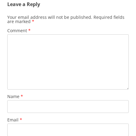
Leave a Reply
Your email address will not be published.
Required fields
are marked
*
Comment
*
Name
*
Email
*