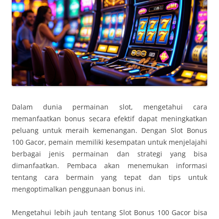
Dalam dunia permainan slot, mengetahui cara
memanfaatkan bonus secara efektif dapat meningkatkan
peluang untuk meraih kemenangan. Dengan Slot Bonus
100 Gacor, pemain memiliki kesempatan untuk menjelajahi
berbagai jenis permainan dan strategi yang bisa
dimanfaatkan. Pembaca akan menemukan informasi
tentang cara bermain yang tepat dan tips untuk
mengoptimalkan penggunaan bonus ini.
Mengetahui lebih jauh tentang Slot Bonus 100 Gacor bisa