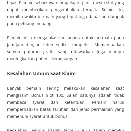
bijak. Pemain sebaiknya mempelajari jenis mesin slot yang
dapat memberikan pengembalian terbaik. Selain itu,
memilih waktu bermain yang tepat juga dapat berdampak
pada peluang menang.
Pemain bisa mengalokasikan bonus untuk bermain pada
jam-jam dengan lebih sedikit kompetisi. Memanfaatkan
semua putaran gratis yang ditawarkan juga mampu
meningkatkan potensi kemenangan.
Kesalahan Umum Saat Klaim
Banyak pemain sering melakukan kesalahan saat
mengklaim Bonus Slot 100. Salah satunya adalah tidak
membaca syarat dan ketentuan. Pemain harus
memperhatikan batas taruhan dan jenis permainan yang
memenuhi syarat untuk bonus.
Kesalahan lainnya adalah terburu-buru dalam memilih