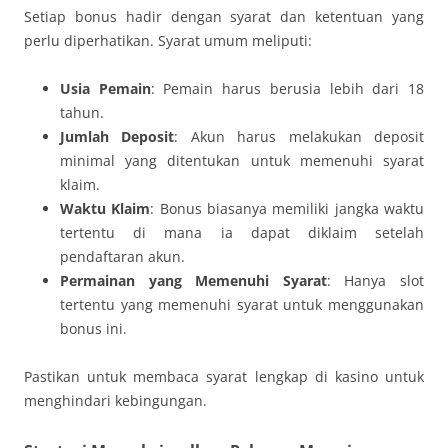
Setiap bonus hadir dengan syarat dan ketentuan yang
perlu diperhatikan. Syarat umum meliputi:
Usia Pemain
: Pemain harus berusia lebih dari 18
tahun.
Jumlah Deposit
: Akun harus melakukan deposit
minimal yang ditentukan untuk memenuhi syarat
klaim.
Waktu Klaim
: Bonus biasanya memiliki jangka waktu
tertentu di mana ia dapat diklaim setelah
pendaftaran akun.
Permainan yang Memenuhi Syarat
: Hanya slot
tertentu yang memenuhi syarat untuk menggunakan
bonus ini.
Pastikan untuk membaca syarat lengkap di kasino untuk
menghindari kebingungan.