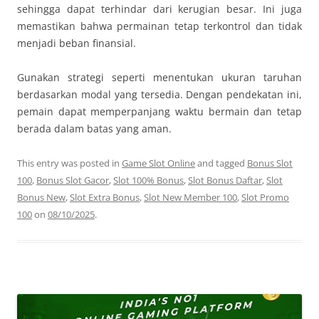
sehingga dapat terhindar dari kerugian besar. Ini juga
memastikan bahwa permainan tetap terkontrol dan tidak
menjadi beban finansial.
Gunakan strategi seperti menentukan ukuran taruhan
berdasarkan modal yang tersedia. Dengan pendekatan ini,
pemain dapat memperpanjang waktu bermain dan tetap
berada dalam batas yang aman.
This entry was posted in
Game Slot Online
and tagged
Bonus Slot
100
,
Bonus Slot Gacor
,
Slot 100% Bonus
,
Slot Bonus Daftar
,
Slot
Bonus New
,
Slot Extra Bonus
,
Slot New Member 100
,
Slot Promo
100
on
08/10/2025
.