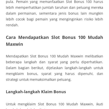
pula. Pemain yang memanfaatkan Slot Bonus 100 harus
lebih memperhatikan jumlah taruhan dan peluang mereka
dalam permainan, sementara jenis bonus lain mungkin
lebih cocok bagi pemain yang menginginkan risiko lebih
rendah.
Cara Mendapatkan Slot Bonus 100 Mudah
Maxwin
Mendapatkan Slot Bonus 100 Mudah Maxwin melibatkan
beberapa langkah dan syarat yang perlu diperhatikan.
Dalam bagian berikut, dijelaskan langkah-langkah untuk
mengklaim bonus, syarat yang harus dipenuhi, dan
strategi untuk memaksimalkan peluang.
Langkah-langkah Klaim Bonus
Untuk mengklaim Slot Bonus 100 Mudah Maxwin, ikuti