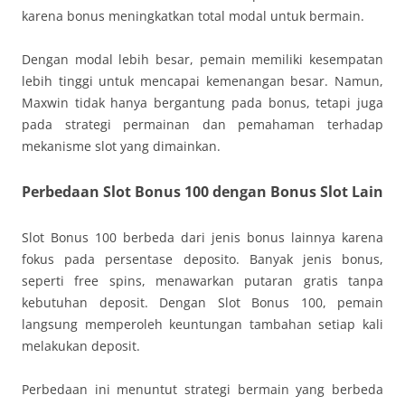
karena bonus meningkatkan total modal untuk bermain.
Dengan modal lebih besar, pemain memiliki kesempatan
lebih tinggi untuk mencapai kemenangan besar. Namun,
Maxwin tidak hanya bergantung pada bonus, tetapi juga
pada strategi permainan dan pemahaman terhadap
mekanisme slot yang dimainkan.
Perbedaan Slot Bonus 100 dengan Bonus Slot Lain
Slot Bonus 100 berbeda dari jenis bonus lainnya karena
fokus pada persentase deposito. Banyak jenis bonus,
seperti free spins, menawarkan putaran gratis tanpa
kebutuhan deposit. Dengan Slot Bonus 100, pemain
langsung memperoleh keuntungan tambahan setiap kali
melakukan deposit.
Perbedaan ini menuntut strategi bermain yang berbeda