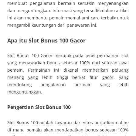
membuat pengalaman bermain semakin menyenangkan
dan menguntungkan. Informasi yang tersedia dalam artikel
ini akan membantu pemain memahami cara terbaik untuk
mengambil keuntungan dari penawaran ini.
Apa Itu Slot Bonus 100 Gacor
Slot Bonus 100 Gacor merujuk pada jenis permainan slot
yang menawarkan bonus sebesar 100% dari setoran awal
pemain. Permainan ini dikenal memberikan peluang
menang yang lebih tinggi berkat fitur gacor, yang
mendukung pengalaman bermain yang lebih
menguntungkan.
Pengertian Slot Bonus 100
Slot Bonus 100 adalah tawaran dari situs perjudian online
di mana pemain akan mendapatkan bonus sebesar 100%