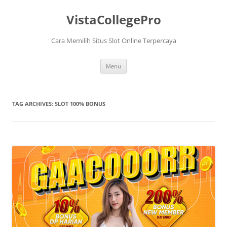
VistaCollegePro
Cara Memilih Situs Slot Online Terpercaya
Skip
Menu
to
content
TAG ARCHIVES:
SLOT 100% BONUS