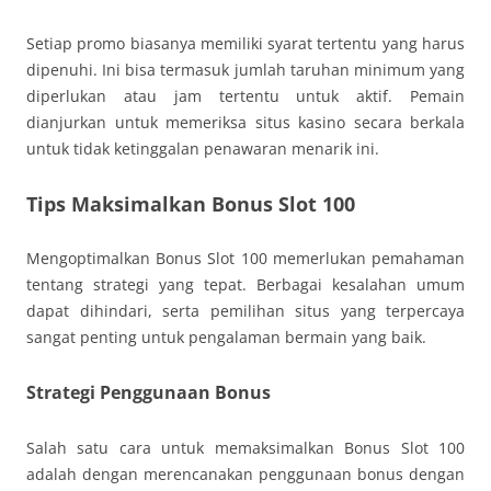
Setiap promo biasanya memiliki syarat tertentu yang harus
dipenuhi. Ini bisa termasuk jumlah taruhan minimum yang
diperlukan atau jam tertentu untuk aktif. Pemain
dianjurkan untuk memeriksa situs kasino secara berkala
untuk tidak ketinggalan penawaran menarik ini.
Tips Maksimalkan Bonus Slot 100
Mengoptimalkan Bonus Slot 100 memerlukan pemahaman
tentang strategi yang tepat. Berbagai kesalahan umum
dapat dihindari, serta pemilihan situs yang terpercaya
sangat penting untuk pengalaman bermain yang baik.
Strategi Penggunaan Bonus
Salah satu cara untuk memaksimalkan Bonus Slot 100
adalah dengan merencanakan penggunaan bonus dengan