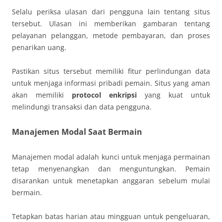
Selalu periksa ulasan dari pengguna lain tentang situs
tersebut. Ulasan ini memberikan gambaran tentang
pelayanan pelanggan, metode pembayaran, dan proses
penarikan uang.
Pastikan situs tersebut memiliki fitur perlindungan data
untuk menjaga informasi pribadi pemain. Situs yang aman
akan memiliki
protocol enkripsi
yang kuat untuk
melindungi transaksi dan data pengguna.
Manajemen Modal Saat Bermain
Manajemen modal adalah kunci untuk menjaga permainan
tetap menyenangkan dan menguntungkan. Pemain
disarankan untuk menetapkan anggaran sebelum mulai
bermain.
Tetapkan batas harian atau mingguan untuk pengeluaran,