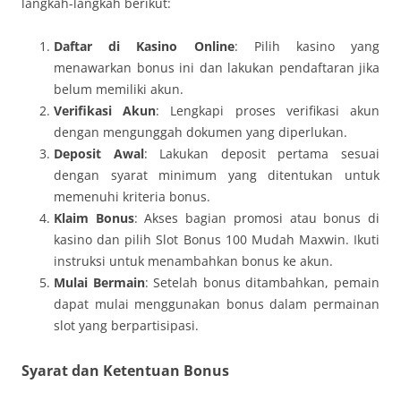
langkah-langkah berikut:
Daftar di Kasino Online
: Pilih kasino yang
menawarkan bonus ini dan lakukan pendaftaran jika
belum memiliki akun.
Verifikasi Akun
: Lengkapi proses verifikasi akun
dengan mengunggah dokumen yang diperlukan.
Deposit Awal
: Lakukan deposit pertama sesuai
dengan syarat minimum yang ditentukan untuk
memenuhi kriteria bonus.
Klaim Bonus
: Akses bagian promosi atau bonus di
kasino dan pilih Slot Bonus 100 Mudah Maxwin. Ikuti
instruksi untuk menambahkan bonus ke akun.
Mulai Bermain
: Setelah bonus ditambahkan, pemain
dapat mulai menggunakan bonus dalam permainan
slot yang berpartisipasi.
Syarat dan Ketentuan Bonus