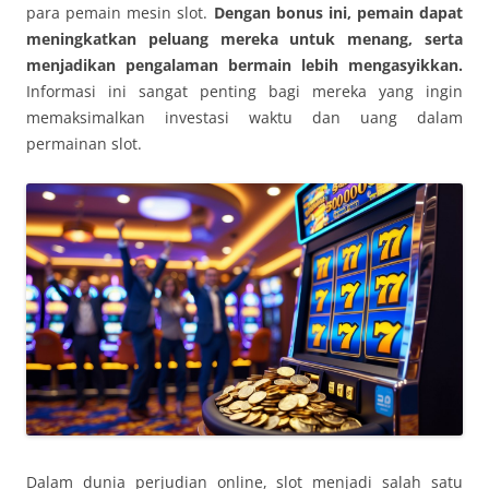
para pemain mesin slot.
Dengan bonus ini, pemain dapat
meningkatkan peluang mereka untuk menang, serta
menjadikan pengalaman bermain lebih mengasyikkan.
Informasi ini sangat penting bagi mereka yang ingin
memaksimalkan investasi waktu dan uang dalam
permainan slot.
Dalam dunia perjudian online, slot menjadi salah satu