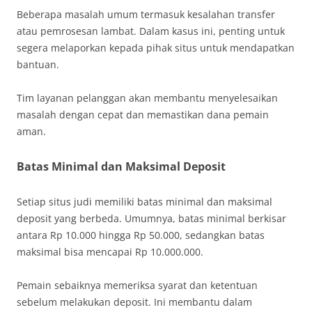
Beberapa masalah umum termasuk kesalahan transfer
atau pemrosesan lambat. Dalam kasus ini, penting untuk
segera melaporkan kepada pihak situs untuk mendapatkan
bantuan.
Tim layanan pelanggan akan membantu menyelesaikan
masalah dengan cepat dan memastikan dana pemain
aman.
Batas Minimal dan Maksimal Deposit
Setiap situs judi memiliki batas minimal dan maksimal
deposit yang berbeda. Umumnya, batas minimal berkisar
antara Rp 10.000 hingga Rp 50.000, sedangkan batas
maksimal bisa mencapai Rp 10.000.000.
Pemain sebaiknya memeriksa syarat dan ketentuan
sebelum melakukan deposit. Ini membantu dalam