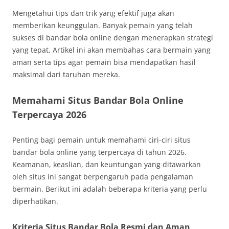
Mengetahui tips dan trik yang efektif juga akan
memberikan keunggulan. Banyak pemain yang telah
sukses di bandar bola online dengan menerapkan strategi
yang tepat. Artikel ini akan membahas cara bermain yang
aman serta tips agar pemain bisa mendapatkan hasil
maksimal dari taruhan mereka.
Memahami Situs Bandar Bola Online
Terpercaya 2026
Penting bagi pemain untuk memahami ciri-ciri situs
bandar bola online yang terpercaya di tahun 2026.
Keamanan, keaslian, dan keuntungan yang ditawarkan
oleh situs ini sangat berpengaruh pada pengalaman
bermain. Berikut ini adalah beberapa kriteria yang perlu
diperhatikan.
Kriteria Situs Bandar Bola Resmi dan Aman