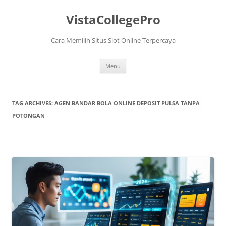
VistaCollegePro
Cara Memilih Situs Slot Online Terpercaya
Skip
Menu
to
content
TAG ARCHIVES:
AGEN BANDAR BOLA ONLINE DEPOSIT PULSA TANPA
POTONGAN