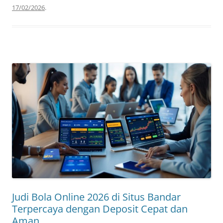
17/02/2026
.
Judi Bola Online 2026 di Situs Bandar
Terpercaya dengan Deposit Cepat dan
Aman