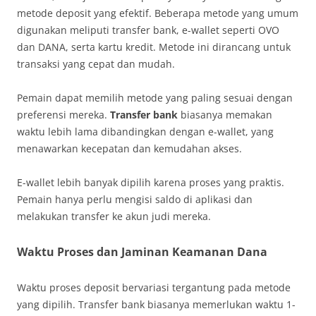
metode deposit yang efektif. Beberapa metode yang umum
digunakan meliputi transfer bank, e-wallet seperti OVO
dan DANA, serta kartu kredit. Metode ini dirancang untuk
transaksi yang cepat dan mudah.
Pemain dapat memilih metode yang paling sesuai dengan
preferensi mereka.
Transfer bank
biasanya memakan
waktu lebih lama dibandingkan dengan e-wallet, yang
menawarkan kecepatan dan kemudahan akses.
E-wallet lebih banyak dipilih karena proses yang praktis.
Pemain hanya perlu mengisi saldo di aplikasi dan
melakukan transfer ke akun judi mereka.
Waktu Proses dan Jaminan Keamanan Dana
Waktu proses deposit bervariasi tergantung pada metode
yang dipilih. Transfer bank biasanya memerlukan waktu 1-