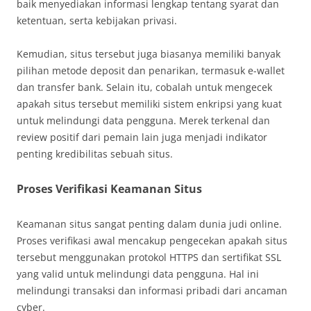
baik menyediakan informasi lengkap tentang syarat dan
ketentuan, serta kebijakan privasi.
Kemudian, situs tersebut juga biasanya memiliki banyak
pilihan metode deposit dan penarikan, termasuk e-wallet
dan transfer bank. Selain itu, cobalah untuk mengecek
apakah situs tersebut memiliki sistem enkripsi yang kuat
untuk melindungi data pengguna. Merek terkenal dan
review positif dari pemain lain juga menjadi indikator
penting kredibilitas sebuah situs.
Proses Verifikasi Keamanan Situs
Keamanan situs sangat penting dalam dunia judi online.
Proses verifikasi awal mencakup pengecekan apakah situs
tersebut menggunakan protokol HTTPS dan sertifikat SSL
yang valid untuk melindungi data pengguna. Hal ini
melindungi transaksi dan informasi pribadi dari ancaman
cyber.