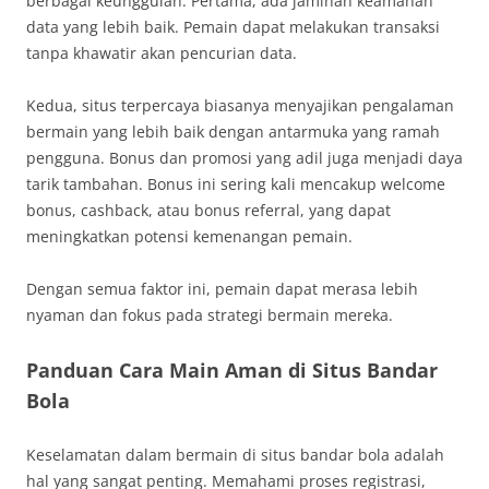
berbagai keunggulan. Pertama, ada jaminan keamanan
data yang lebih baik. Pemain dapat melakukan transaksi
tanpa khawatir akan pencurian data.
Kedua, situs terpercaya biasanya menyajikan pengalaman
bermain yang lebih baik dengan antarmuka yang ramah
pengguna. Bonus dan promosi yang adil juga menjadi daya
tarik tambahan. Bonus ini sering kali mencakup welcome
bonus, cashback, atau bonus referral, yang dapat
meningkatkan potensi kemenangan pemain.
Dengan semua faktor ini, pemain dapat merasa lebih
nyaman dan fokus pada strategi bermain mereka.
Panduan Cara Main Aman di Situs Bandar
Bola
Keselamatan dalam bermain di situs bandar bola adalah
hal yang sangat penting. Memahami proses registrasi,