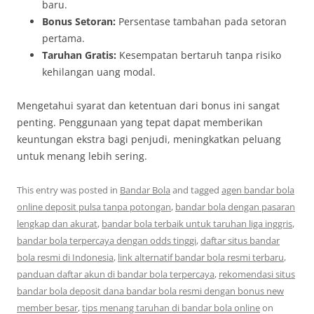
baru.
Bonus Setoran:
Persentase tambahan pada setoran
pertama.
Taruhan Gratis:
Kesempatan bertaruh tanpa risiko
kehilangan uang modal.
Mengetahui syarat dan ketentuan dari bonus ini sangat
penting. Penggunaan yang tepat dapat memberikan
keuntungan ekstra bagi penjudi, meningkatkan peluang
untuk menang lebih sering.
This entry was posted in
Bandar Bola
and tagged
agen bandar bola
online deposit pulsa tanpa potongan
,
bandar bola dengan pasaran
lengkap dan akurat
,
bandar bola terbaik untuk taruhan liga inggris
,
bandar bola terpercaya dengan odds tinggi
,
daftar situs bandar
bola resmi di Indonesia
,
link alternatif bandar bola resmi terbaru
,
panduan daftar akun di bandar bola terpercaya
,
rekomendasi situs
bandar bola deposit dana bandar bola resmi dengan bonus new
member besar
,
tips menang taruhan di bandar bola online
on