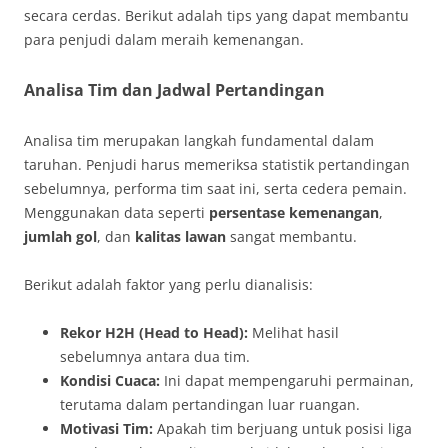
secara cerdas. Berikut adalah tips yang dapat membantu
para penjudi dalam meraih kemenangan.
Analisa Tim dan Jadwal Pertandingan
Analisa tim merupakan langkah fundamental dalam
taruhan. Penjudi harus memeriksa statistik pertandingan
sebelumnya, performa tim saat ini, serta cedera pemain.
Menggunakan data seperti
persentase kemenangan
,
jumlah gol
, dan
kalitas lawan
sangat membantu.
Berikut adalah faktor yang perlu dianalisis:
Rekor H2H (Head to Head):
Melihat hasil
sebelumnya antara dua tim.
Kondisi Cuaca:
Ini dapat mempengaruhi permainan,
terutama dalam pertandingan luar ruangan.
Motivasi Tim:
Apakah tim berjuang untuk posisi liga