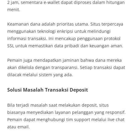
2 jam, sementara e-wallet dapat diproses dalam hitungan
menit.
Keamanan dana adalah prioritas utama. Situs terpercaya
menggunakan teknologi enkripsi untuk melindungi
informasi transaksi. Ini mencakup penggunaan protokol
SSL untuk memastikan data pribadi dan keuangan aman.
Pemain juga mendapatkan jaminan bahwa dana mereka
akan dikelola dengan transparansi. Setiap transaksi dapat
dilacak melalui sistem yang ada.
Solusi Masalah Transaksi Deposit
Bila terjadi masalah saat melakukan deposit, situs
biasanya menyediakan layanan pelanggan yang responsif.
Pemain dapat menghubungi tim support melalui live chat
atau email.