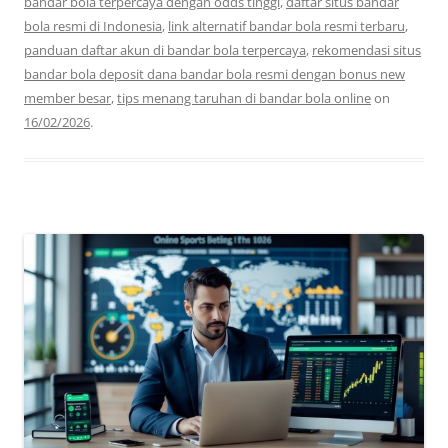
bandar bola terpercaya dengan odds tinggi
,
daftar situs bandar
bola resmi di Indonesia
,
link alternatif bandar bola resmi terbaru
,
panduan daftar akun di bandar bola terpercaya
,
rekomendasi situs
bandar bola deposit dana bandar bola resmi dengan bonus new
member besar
,
tips menang taruhan di bandar bola online
on
16/02/2026
.