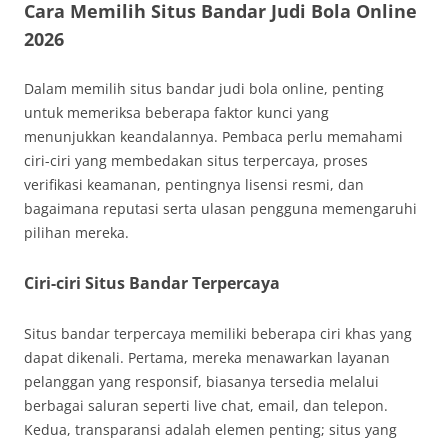
Cara Memilih Situs Bandar Judi Bola Online
2026
Dalam memilih situs bandar judi bola online, penting
untuk memeriksa beberapa faktor kunci yang
menunjukkan keandalannya. Pembaca perlu memahami
ciri-ciri yang membedakan situs terpercaya, proses
verifikasi keamanan, pentingnya lisensi resmi, dan
bagaimana reputasi serta ulasan pengguna memengaruhi
pilihan mereka.
Ciri-ciri Situs Bandar Terpercaya
Situs bandar terpercaya memiliki beberapa ciri khas yang
dapat dikenali. Pertama, mereka menawarkan layanan
pelanggan yang responsif, biasanya tersedia melalui
berbagai saluran seperti live chat, email, dan telepon.
Kedua, transparansi adalah elemen penting; situs yang