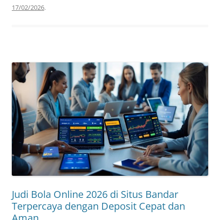
17/02/2026
.
Judi Bola Online 2026 di Situs Bandar
Terpercaya dengan Deposit Cepat dan
Aman