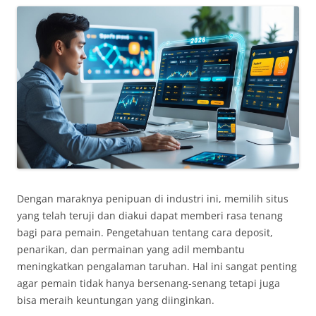
Dengan maraknya penipuan di industri ini, memilih situs
yang telah teruji dan diakui dapat memberi rasa tenang
bagi para pemain. Pengetahuan tentang cara deposit,
penarikan, dan permainan yang adil membantu
meningkatkan pengalaman taruhan. Hal ini sangat penting
agar pemain tidak hanya bersenang-senang tetapi juga
bisa meraih keuntungan yang diinginkan.