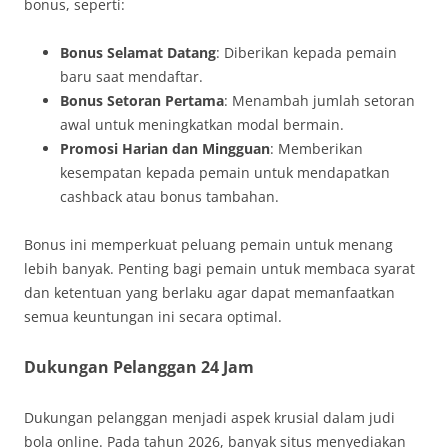
bonus, seperti:
Bonus Selamat Datang
: Diberikan kepada pemain
baru saat mendaftar.
Bonus Setoran Pertama
: Menambah jumlah setoran
awal untuk meningkatkan modal bermain.
Promosi Harian dan Mingguan
: Memberikan
kesempatan kepada pemain untuk mendapatkan
cashback atau bonus tambahan.
Bonus ini memperkuat peluang pemain untuk menang
lebih banyak. Penting bagi pemain untuk membaca syarat
dan ketentuan yang berlaku agar dapat memanfaatkan
semua keuntungan ini secara optimal.
Dukungan Pelanggan 24 Jam
Dukungan pelanggan menjadi aspek krusial dalam judi
bola online. Pada tahun 2026, banyak situs menyediakan