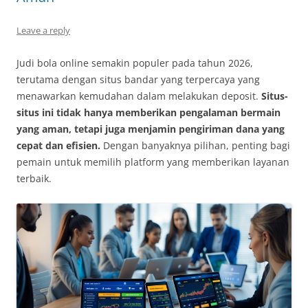
Leave a reply
Judi bola online semakin populer pada tahun 2026,
terutama dengan situs bandar yang terpercaya yang
menawarkan kemudahan dalam melakukan deposit.
Situs-
situs ini tidak hanya memberikan pengalaman bermain
yang aman, tetapi juga menjamin pengiriman dana yang
cepat dan efisien.
Dengan banyaknya pilihan, penting bagi
pemain untuk memilih platform yang memberikan layanan
terbaik.