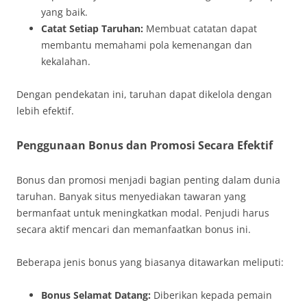
yang baik.
Catat Setiap Taruhan:
Membuat catatan dapat
membantu memahami pola kemenangan dan
kekalahan.
Dengan pendekatan ini, taruhan dapat dikelola dengan
lebih efektif.
Penggunaan Bonus dan Promosi Secara Efektif
Bonus dan promosi menjadi bagian penting dalam dunia
taruhan. Banyak situs menyediakan tawaran yang
bermanfaat untuk meningkatkan modal. Penjudi harus
secara aktif mencari dan memanfaatkan bonus ini.
Beberapa jenis bonus yang biasanya ditawarkan meliputi:
Bonus Selamat Datang:
Diberikan kepada pemain