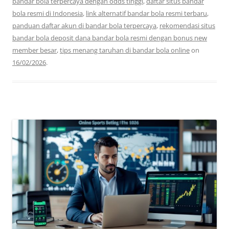
bandar bola terpercaya dengan odds tinggi
,
daftar situs bandar
bola resmi di Indonesia
,
link alternatif bandar bola resmi terbaru
,
panduan daftar akun di bandar bola terpercaya
,
rekomendasi situs
bandar bola deposit dana bandar bola resmi dengan bonus new
member besar
,
tips menang taruhan di bandar bola online
on
16/02/2026
.