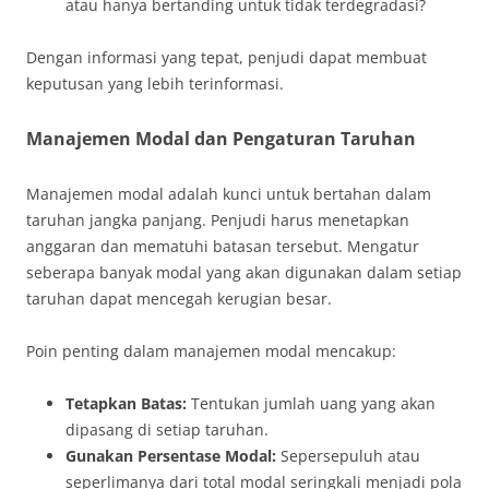
atau hanya bertanding untuk tidak terdegradasi?
Dengan informasi yang tepat, penjudi dapat membuat
keputusan yang lebih terinformasi.
Manajemen Modal dan Pengaturan Taruhan
Manajemen modal adalah kunci untuk bertahan dalam
taruhan jangka panjang. Penjudi harus menetapkan
anggaran dan mematuhi batasan tersebut. Mengatur
seberapa banyak modal yang akan digunakan dalam setiap
taruhan dapat mencegah kerugian besar.
Poin penting dalam manajemen modal mencakup:
Tetapkan Batas:
Tentukan jumlah uang yang akan
dipasang di setiap taruhan.
Gunakan Persentase Modal:
Sepersepuluh atau
seperlimanya dari total modal seringkali menjadi pola