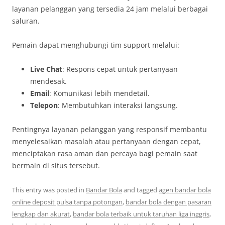
layanan pelanggan yang tersedia 24 jam melalui berbagai
saluran.
Pemain dapat menghubungi tim support melalui:
Live Chat
: Respons cepat untuk pertanyaan
mendesak.
Email
: Komunikasi lebih mendetail.
Telepon
: Membutuhkan interaksi langsung.
Pentingnya layanan pelanggan yang responsif membantu
menyelesaikan masalah atau pertanyaan dengan cepat,
menciptakan rasa aman dan percaya bagi pemain saat
bermain di situs tersebut.
This entry was posted in
Bandar Bola
and tagged
agen bandar bola
online deposit pulsa tanpa potongan
,
bandar bola dengan pasaran
lengkap dan akurat
,
bandar bola terbaik untuk taruhan liga inggris
,