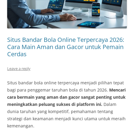
Situs Bandar Bola Online Terpercaya 2026:
Cara Main Aman dan Gacor untuk Pemain
Cerdas
Leave a reply
Situs bandar bola online terpercaya menjadi pilihan tepat
bagi para penggemar taruhan bola di tahun 2026.
Mencari
cara bermain yang aman dan gacor sangat penting untuk
meningkatkan peluang sukses di platform ini.
Dalam
dunia taruhan yang kompetitif, pemahaman tentang
strategi dan keamanan menjadi kunci utama untuk meraih
kemenangan.