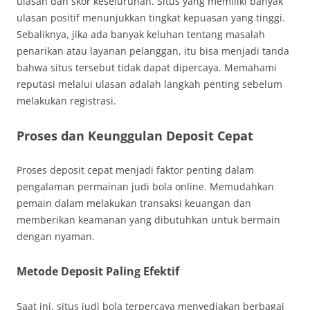
ulasan dan skor keseluruhan. Situs yang memiliki banyak
ulasan positif menunjukkan tingkat kepuasan yang tinggi.
Sebaliknya, jika ada banyak keluhan tentang masalah
penarikan atau layanan pelanggan, itu bisa menjadi tanda
bahwa situs tersebut tidak dapat dipercaya. Memahami
reputasi melalui ulasan adalah langkah penting sebelum
melakukan registrasi.
Proses dan Keunggulan Deposit Cepat
Proses deposit cepat menjadi faktor penting dalam
pengalaman permainan judi bola online. Memudahkan
pemain dalam melakukan transaksi keuangan dan
memberikan keamanan yang dibutuhkan untuk bermain
dengan nyaman.
Metode Deposit Paling Efektif
Saat ini, situs judi bola terpercaya menyediakan berbagai