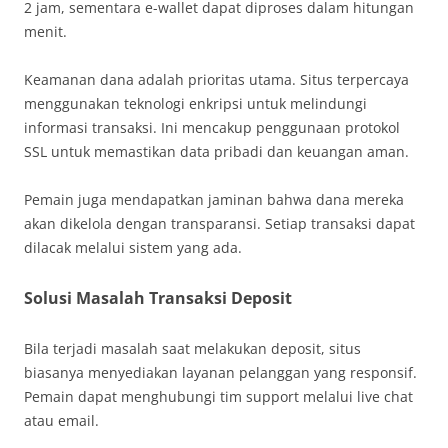
2 jam, sementara e-wallet dapat diproses dalam hitungan
menit.
Keamanan dana adalah prioritas utama. Situs terpercaya
menggunakan teknologi enkripsi untuk melindungi
informasi transaksi. Ini mencakup penggunaan protokol
SSL untuk memastikan data pribadi dan keuangan aman.
Pemain juga mendapatkan jaminan bahwa dana mereka
akan dikelola dengan transparansi. Setiap transaksi dapat
dilacak melalui sistem yang ada.
Solusi Masalah Transaksi Deposit
Bila terjadi masalah saat melakukan deposit, situs
biasanya menyediakan layanan pelanggan yang responsif.
Pemain dapat menghubungi tim support melalui live chat
atau email.