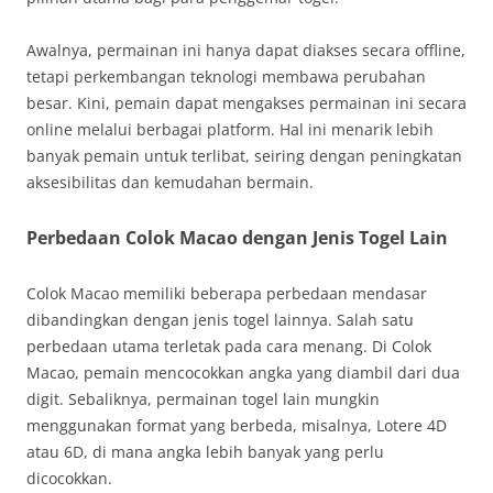
Awalnya, permainan ini hanya dapat diakses secara offline,
tetapi perkembangan teknologi membawa perubahan
besar. Kini, pemain dapat mengakses permainan ini secara
online melalui berbagai platform. Hal ini menarik lebih
banyak pemain untuk terlibat, seiring dengan peningkatan
aksesibilitas dan kemudahan bermain.
Perbedaan Colok Macao dengan Jenis Togel Lain
Colok Macao memiliki beberapa perbedaan mendasar
dibandingkan dengan jenis togel lainnya. Salah satu
perbedaan utama terletak pada cara menang. Di Colok
Macao, pemain mencocokkan angka yang diambil dari dua
digit. Sebaliknya, permainan togel lain mungkin
menggunakan format yang berbeda, misalnya, Lotere 4D
atau 6D, di mana angka lebih banyak yang perlu
dicocokkan.