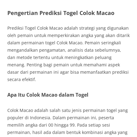
Pengertian Prediksi Togel Colok Macao
Prediksi Togel Colok Macao adalah strategi yang digunakan
oleh pemain untuk memperkirakan angka yang akan ditarik
dalam permainan togel Colok Macao. Pemain seringkali
mengandalkan pengamatan, analisis data sebelumnya,
dan metode tertentu untuk meningkatkan peluang
menang. Penting bagi pemain untuk memahami aspek
dasar dari permainan ini agar bisa memanfaatkan prediksi
secara efektif.
Apa Itu Colok Macao dalam Togel
Colok Macao adalah salah satu jenis permainan togel yang
populer di Indonesia. Dalam permainan ini, peserta
memilih angka dari 00 hingga 99. Pada setiap sesi
permainan, hasil ada dalam bentuk kombinasi angka yang