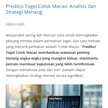
Prediksi Togel Colok Macao: Analisis dan
Strategi Menang
Leave a reply
Masyarakat sering kali mencari cara untuk meningkatkan
peluang mereka dalam permainan togel, dan satu metode
yang menarik perhatian adalah “Colok Macao.”
Prediksi
Togel Colok Macao memberikan wawasan penting
tentang angka-angka yang mungkin keluar, membantu
pemain membuat keputusan yang lebih terinformasi.
Dengan memahami pola dan tren, pemain dapat
meningkatkan strategi mereka secara signifikan.