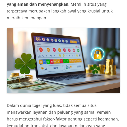
yang aman dan menyenangkan.
Memilih situs yang
terpercaya merupakan langkah awal yang krusial untuk
meraih kemenangan.
Dalam dunia togel yang luas, tidak semua situs
menawarkan layanan dan peluang yang sama. Pemain
harus mengetahui faktor-faktor penting seperti keamanan,
kemudahan transaksi, dan layanan pelanggan yang