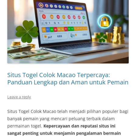
Situs Togel Colok Macao Terpercaya:
Panduan Lengkap dan Aman untuk Pemain
Leave a reply
Situs Togel Colok Macao telah menjadi pilihan populer bagi
banyak pemain yang mencari peluang terbaik dalam
permainan togel.
Kepercayaan dan reputasi situs ini
sangat penting untuk menjamin pengalaman bermain