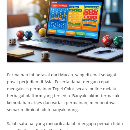
Permainan ini berasal dari Macao, yang dikenal sebagai
pusat perjudian di Asia. Peserta dapat dengan cepat
mengakses permainan Togel Colok secara online melalui
berbagai platform yang tersedia. Banyak faktor, termasuk
kemudahan akses dan variasi permainan, membuatnya
semakin diminati oleh banyak orang.
Salah satu hal yang menarik adalah mengapa pemain lebih