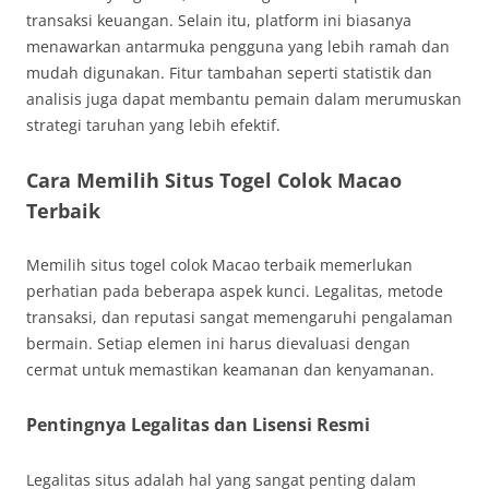
transaksi keuangan. Selain itu, platform ini biasanya
menawarkan antarmuka pengguna yang lebih ramah dan
mudah digunakan. Fitur tambahan seperti statistik dan
analisis juga dapat membantu pemain dalam merumuskan
strategi taruhan yang lebih efektif.
Cara Memilih Situs Togel Colok Macao
Terbaik
Memilih situs togel colok Macao terbaik memerlukan
perhatian pada beberapa aspek kunci. Legalitas, metode
transaksi, dan reputasi sangat memengaruhi pengalaman
bermain. Setiap elemen ini harus dievaluasi dengan
cermat untuk memastikan keamanan dan kenyamanan.
Pentingnya Legalitas dan Lisensi Resmi
Legalitas situs adalah hal yang sangat penting dalam