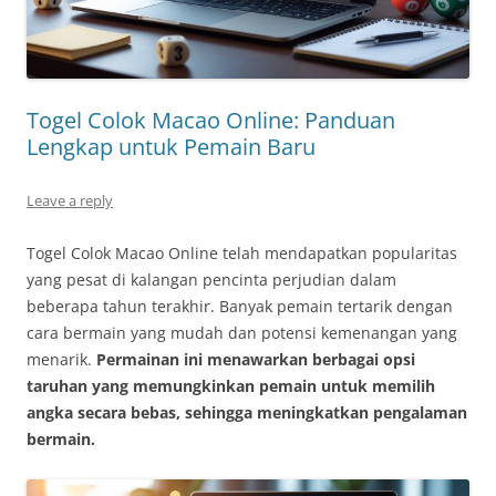
Togel Colok Macao Online: Panduan
Lengkap untuk Pemain Baru
Leave a reply
Togel Colok Macao Online telah mendapatkan popularitas
yang pesat di kalangan pencinta perjudian dalam
beberapa tahun terakhir. Banyak pemain tertarik dengan
cara bermain yang mudah dan potensi kemenangan yang
menarik.
Permainan ini menawarkan berbagai opsi
taruhan yang memungkinkan pemain untuk memilih
angka secara bebas, sehingga meningkatkan pengalaman
bermain.