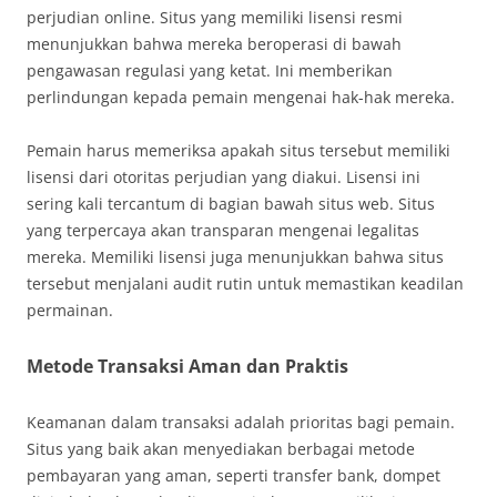
perjudian online. Situs yang memiliki lisensi resmi
menunjukkan bahwa mereka beroperasi di bawah
pengawasan regulasi yang ketat. Ini memberikan
perlindungan kepada pemain mengenai hak-hak mereka.
Pemain harus memeriksa apakah situs tersebut memiliki
lisensi dari otoritas perjudian yang diakui. Lisensi ini
sering kali tercantum di bagian bawah situs web. Situs
yang terpercaya akan transparan mengenai legalitas
mereka. Memiliki lisensi juga menunjukkan bahwa situs
tersebut menjalani audit rutin untuk memastikan keadilan
permainan.
Metode Transaksi Aman dan Praktis
Keamanan dalam transaksi adalah prioritas bagi pemain.
Situs yang baik akan menyediakan berbagai metode
pembayaran yang aman, seperti transfer bank, dompet