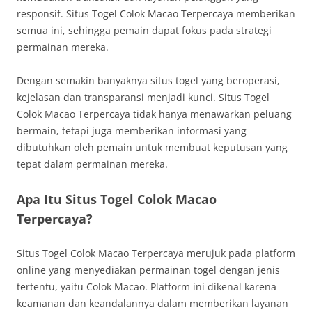
responsif. Situs Togel Colok Macao Terpercaya memberikan
semua ini, sehingga pemain dapat fokus pada strategi
permainan mereka.
Dengan semakin banyaknya situs togel yang beroperasi,
kejelasan dan transparansi menjadi kunci. Situs Togel
Colok Macao Terpercaya tidak hanya menawarkan peluang
bermain, tetapi juga memberikan informasi yang
dibutuhkan oleh pemain untuk membuat keputusan yang
tepat dalam permainan mereka.
Apa Itu Situs Togel Colok Macao
Terpercaya?
Situs Togel Colok Macao Terpercaya merujuk pada platform
online yang menyediakan permainan togel dengan jenis
tertentu, yaitu Colok Macao. Platform ini dikenal karena
keamanan dan keandalannya dalam memberikan layanan