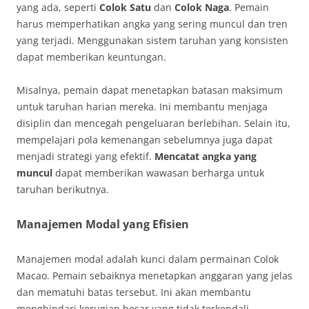
yang ada, seperti
Colok Satu
dan
Colok Naga
. Pemain
harus memperhatikan angka yang sering muncul dan tren
yang terjadi. Menggunakan sistem taruhan yang konsisten
dapat memberikan keuntungan.
Misalnya, pemain dapat menetapkan batasan maksimum
untuk taruhan harian mereka. Ini membantu menjaga
disiplin dan mencegah pengeluaran berlebihan. Selain itu,
mempelajari pola kemenangan sebelumnya juga dapat
menjadi strategi yang efektif.
Mencatat angka yang
muncul
dapat memberikan wawasan berharga untuk
taruhan berikutnya.
Manajemen Modal yang Efisien
Manajemen modal adalah kunci dalam permainan Colok
Macao. Pemain sebaiknya menetapkan anggaran yang jelas
dan mematuhi batas tersebut. Ini akan membantu
menghindari kerugian besar yang tidak terkendali.