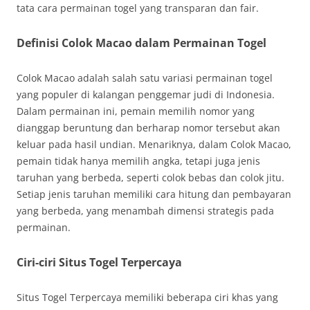
tata cara permainan togel yang transparan dan fair.
Definisi Colok Macao dalam Permainan Togel
Colok Macao adalah salah satu variasi permainan togel
yang populer di kalangan penggemar judi di Indonesia.
Dalam permainan ini, pemain memilih nomor yang
dianggap beruntung dan berharap nomor tersebut akan
keluar pada hasil undian. Menariknya, dalam Colok Macao,
pemain tidak hanya memilih angka, tetapi juga jenis
taruhan yang berbeda, seperti colok bebas dan colok jitu.
Setiap jenis taruhan memiliki cara hitung dan pembayaran
yang berbeda, yang menambah dimensi strategis pada
permainan.
Ciri-ciri Situs Togel Terpercaya
Situs Togel Terpercaya memiliki beberapa ciri khas yang